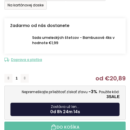
Na kartónovej doske
Zadarmo od nás dostanete
Sada umeleckých štetcov - Bambusové 4ks v
hodnote €1,99
Doprava a platba
od
€20,89
J
-3%
Nepremeškajte príležitosť získať zľavu
. Použite kód:
3SALE
Zostáva už len...
0d 8h 24m 13s
DO KOŠÍKA