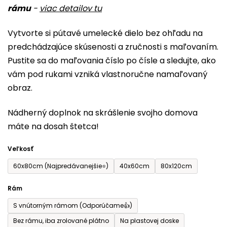
rámu
-
viac detailov tu
je
0,0
Vytvorte si pútavé umelecké dielo bez ohľadu na
z
predchádzajúce skúsenosti a zručnosti s maľovaním.
5
Pustite sa do maľovania číslo po čísle a sledujte, ako
hviezdičiek.
vám pod rukami vzniká vlastnoručne namaľovaný
obraz.
Nádherný doplnok na skrášlenie svojho domova
máte na dosah štetca!
Veľkosť
60x80cm (Najpredávanejšie⭐)
40x60cm
80x120cm
Rám
S vnútorným rámom (Odporúčame👍)
Bez rámu, iba zrolované plátno
Na plastovej doske