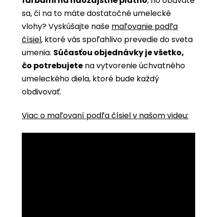
farbami na naozajstné plátno
, no obávate
sa, či na to máte dostatočné umelecké
vlohy? Vyskúšajte naše
maľovanie podľa
čísiel
, ktoré vás spoľahlivo prevedie do sveta
umenia.
Súčasťou objednávky je všetko,
čo potrebujete
na vytvorenie úchvatného
umeleckého diela, ktoré bude každý
obdivovať.
Viac o maľovaní podľa čísiel v našom videu: