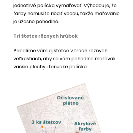
jednotlivé políčka vymaľovať. Výhodou je, že
farby nemusíte riediť vodou, takže maľovanie
je úžasne pohodlné.
Tri štetce rôznych hrúbok
Pribalíme vám aj štetce v troch rôznych
veľkostiach, aby sa vám pohodlne maľovali
väčšie plochy i tenučké políčka.