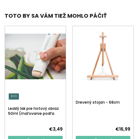
TOTO BY SA VÁM TIEŽ MOHLO PÁČIŤ
3 + 1
Drevený stojan - 68cm
Lesklý lak pre hotový obraz
50ml (maľovanie podľa
čísiel)
€3,49
€16,99