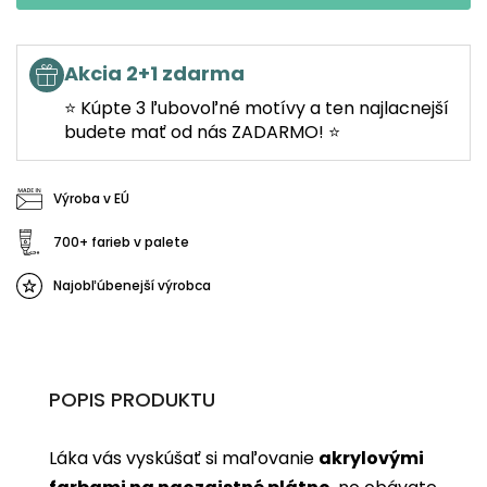
Akcia 2+1 zdarma
⭐ Kúpte 3 ľubovoľné motívy a ten najlacnejší
budete mať od nás ZADARMO! ⭐
Výroba v EÚ
700+ farieb v palete
Najobľúbenejší výrobca
POPIS PRODUKTU
Láka vás vyskúšať si maľovanie
akrylovými