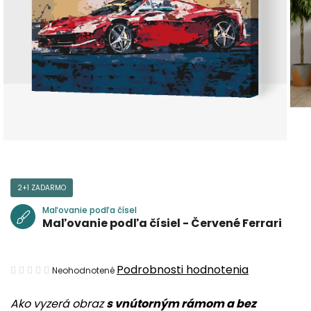
2+1 ZADARMO
Maľovanie podľa čísel
Maľovanie podľa čísiel - Červené Ferrari
Priemerné
Podrobnosti hodnotenia
Neohodnotené
hodnotenie
Ako vyzerá obraz
s vnútorným rámom a bez
produktu