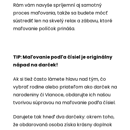
Rám vám navyše spríjemní aj samotný
proces maľovania, takže sa budete môcť
sústrediť len na skvelý relax a zábavu, ktoré
maľovanie políčok prináša.
TIP: Maľovanie podľa čísiel je originálny
nápad na darček!
Ak si tiež často lámete hlavu nad tým, čo
vybrať rodine alebo priateľom ako darček na
narodeniny či Vianoce, obdarujte ich našou
tvorivou súpravou na maľovanie podľa čísiel.
Darujete tak hneď dva darčeky: okrem toho,
že obdarovaná osoba získa krásny doplnok