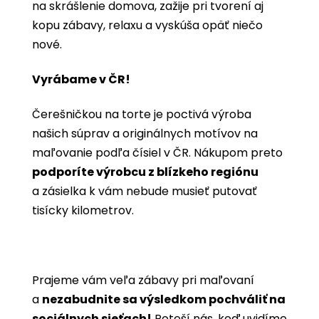
na skrášlenie domova, zažije pri tvorení aj
kopu zábavy, relaxu a vyskúša opäť niečo
nové.
Vyrábame v ČR!
Čerešničkou na torte je poctivá výroba
našich súprav a originálnych motívov na
maľovanie podľa čísiel v ČR. Nákupom preto
podporíte výrobcu z blízkeho regiónu
a zásielka k vám nebude musieť putovať
tisícky kilometrov.
Prajeme vám veľa zábavy pri maľovaní
a
nezabudnite sa výsledkom pochváliť na
sociálnych sieťach!
Poteší nás, keď uvidíme