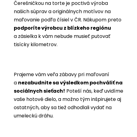
Čerešničkou na torte je poctivá výroba
našich súprav a originálnych motívov na
maľovanie podľa čísiel v ČR. Nákupom preto
podporíte výrobcu z blízkeho regiónu
a zásielka k vám nebude musieť putovať
tisícky kilometrov.
Prajeme vám veľa zábavy pri maľovaní
a
nezabudnite sa výsledkom pochváliť na
sociálnych sieťach!
Poteší nás, keď uvidíme
vaše hotové dielo, a možno tým inšpirujete aj
ostatných, aby sa tiež odhodlali vydať na
umeleckú dráhu.