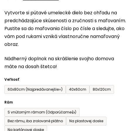
0,0
Vytvorte si pútavé umelecké dielo bez ohľadu na
z
predchádzajúce skúsenosti a zručnosti s maľovaním.
5
Pustite sa do maľovania číslo po čísle a sledujte, ako
hviezdičiek.
vám pod rukami vzniká vlastnoručne namaľovaný
obraz.
Nádherný doplnok na skrášlenie svojho domova
máte na dosah štetca!
Veľkosť
60x80cm (Najpredávanejšie⭐)
40x60cm
80x120cm
Rám
S vnútorným rámom (Odporúčame👍)
Bez rámu, iba zrolované plátno
Na plastovej doske
Na kartónovej doske