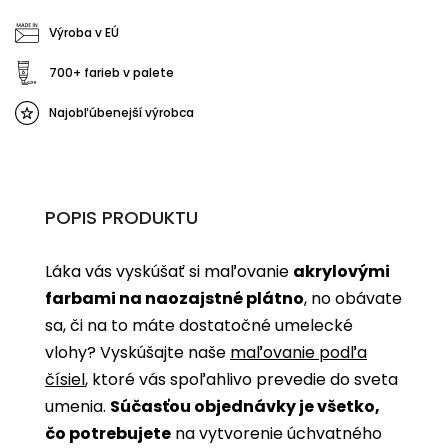
Výroba v EÚ
700+ farieb v palete
Najobľúbenejší výrobca
POPIS PRODUKTU
Láka vás vyskúšať si maľovanie
akrylovými
farbami na naozajstné plátno
, no obávate
sa, či na to máte dostatočné umelecké
vlohy? Vyskúšajte naše
maľovanie podľa
čísiel
, ktoré vás spoľahlivo prevedie do sveta
umenia.
Súčasťou objednávky je všetko,
čo potrebujete
na vytvorenie úchvatného