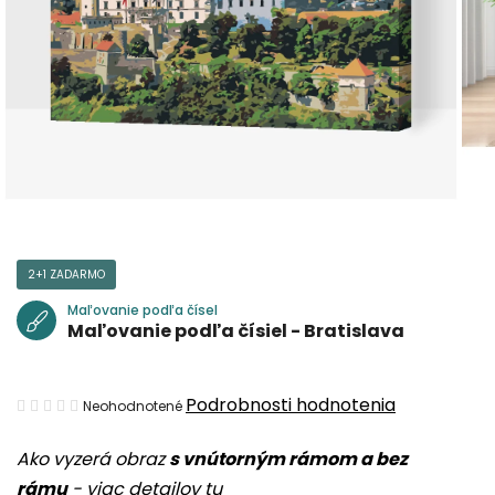
2+1 ZADARMO
Maľovanie podľa čísel
Maľovanie podľa čísiel - Bratislava
Priemerné
Podrobnosti hodnotenia
Neohodnotené
hodnotenie
Ako vyzerá obraz
s vnútorným rámom a bez
produktu
rámu
-
viac detailov tu
je