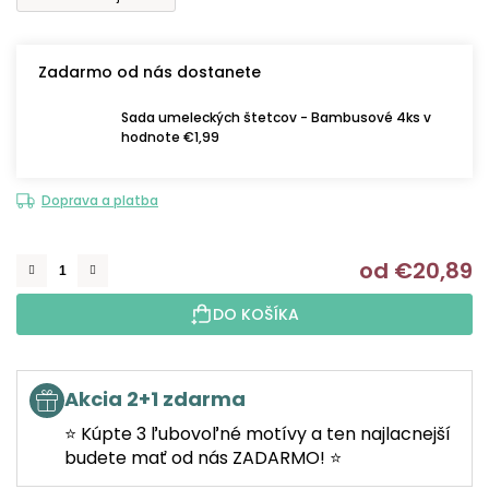
Zadarmo od nás dostanete
Sada umeleckých štetcov - Bambusové 4ks v
hodnote €1,99
Doprava a platba
od
€20,89
J
DO KOŠÍKA
Akcia 2+1 zdarma
⭐ Kúpte 3 ľubovoľné motívy a ten najlacnejší
budete mať od nás ZADARMO! ⭐