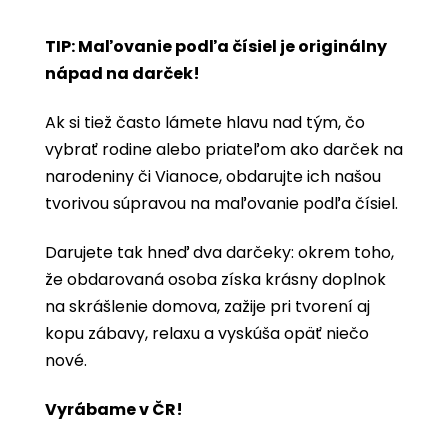
TIP: Maľovanie podľa čísiel je originálny
nápad na darček!
Ak si tiež často lámete hlavu nad tým, čo
vybrať rodine alebo priateľom ako darček na
narodeniny či Vianoce, obdarujte ich našou
tvorivou súpravou na maľovanie podľa čísiel.
Darujete tak hneď dva darčeky: okrem toho,
že obdarovaná osoba získa krásny doplnok
na skrášlenie domova, zažije pri tvorení aj
kopu zábavy, relaxu a vyskúša opäť niečo
nové.
Vyrábame v ČR!