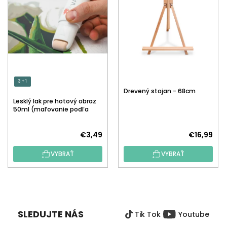
3 + 1
Drevený stojan - 68cm
Lesklý lak pre hotový obraz
50ml (maľovanie podľa
čísiel)
€3,49
€16,99
VYBRAŤ
VYBRAŤ
Z
Á
P
SLEDUJTE NÁS
Tik Tok
Youtube
Ä