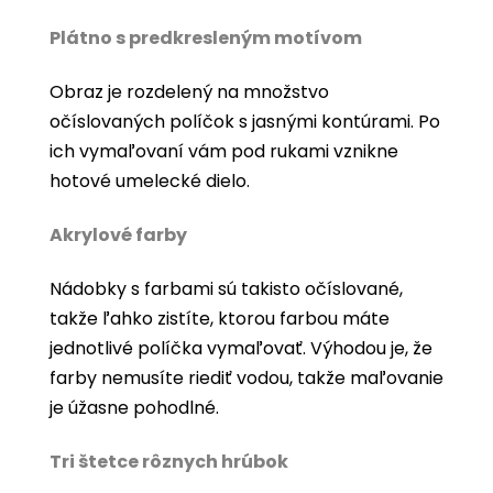
Plátno s predkresleným motívom
Obraz je rozdelený na množstvo
očíslovaných políčok s jasnými kontúrami. Po
ich vymaľovaní vám pod rukami vznikne
hotové umelecké dielo.
Akrylové farby
Nádobky s farbami sú takisto očíslované,
takže ľahko zistíte, ktorou farbou máte
jednotlivé políčka vymaľovať. Výhodou je, že
farby nemusíte riediť vodou, takže maľovanie
je úžasne pohodlné.
Tri štetce rôznych hrúbok