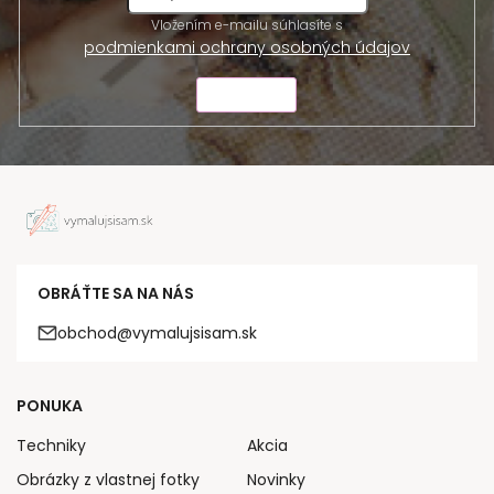
Vložením e-mailu súhlasíte s
podmienkami ochrany osobných údajov
ODOSLAŤ
OBRÁŤTE SA NA NÁS
obchod@vymalujsisam.sk
PONUKA
Techniky
Akcia
Obrázky z vlastnej fotky
Novinky