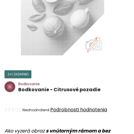
2+1 ZADARMO
Bodkovanie
Bodkovanie - Citrusové pozadie
Priemerné
Podrobnosti hodnotenia
Neohodnotené
hodnotenie
produktu
Ako vyzerá obraz
s vnútorným rámom a bez
je