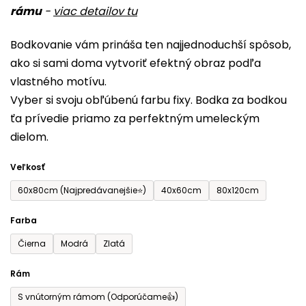
rámu
-
viac detailov tu
0,0
z
Bodkovanie vám prináša ten najjednoduchší spôsob,
5
ako si sami doma vytvoriť efektný obraz podľa
hviezdičiek.
vlastného motívu.
Vyber si svoju obľúbenú farbu fixy. Bodka za bodkou
ťa prívedie priamo za perfektným umeleckým
dielom.
Veľkosť
60x80cm (Najpredávanejšie⭐)
40x60cm
80x120cm
Farba
Čierna
Modrá
Zlatá
Rám
S vnútorným rámom (Odporúčame👍)