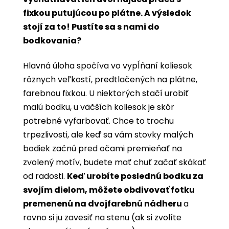
fixkou putujúcou po plátne. A výsledok
stojí za to! Pustíte sa s nami do
bodkovania?
Hlavná úloha spočíva vo vypĺňaní koliesok
rôznych veľkostí, predtlačených na plátne,
farebnou fixkou. U niektorých stačí urobiť
malú bodku, u väčších koliesok je skôr
potrebné vyfarbovať. Chce to trochu
trpezlivosti, ale keď sa vám stovky malých
bodiek začnú pred očami premieňať na
zvolený motív, budete mať chuť začať skákať
od radosti.
Keď urobíte poslednú bodku za
svojím dielom, môžete obdivovať fotku
premenenú na dvojfarebnú nádheru
a
rovno si ju zavesiť na stenu (ak si zvolíte