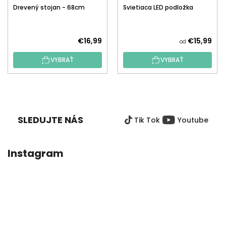
Drevený stojan - 68cm
Svietiaca LED podložka
€16,99
€15,99
od
VYBRAŤ
VYBRAŤ
Z
Á
P
SLEDUJTE NÁS
Tik Tok
Youtube
Ä
T
I
Instagram
E