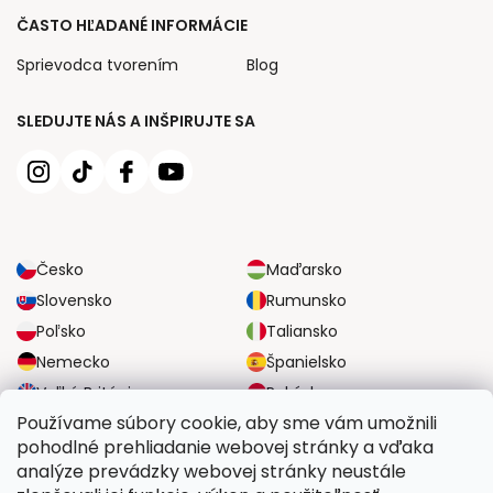
ČASTO HĽADANÉ INFORMÁCIE
Sprievodca tvorením
Blog
SLEDUJTE NÁS A INŠPIRUJTE SA
Česko
Maďarsko
Slovensko
Rumunsko
Poľsko
Taliansko
Nemecko
Španielsko
Veľká Británia
Rakúsko
Používame súbory cookie, aby sme vám umožnili
pohodlné prehliadanie webovej stránky a vďaka
SPOĽAHLIVÉ MOŽNOSTI DOPRAVY
analýze prevádzky webovej stránky neustále