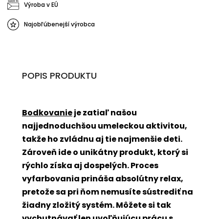
Výroba v EÚ
Najobľúbenejší výrobca
POPIS PRODUKTU
Bodkovanie
je zatiaľ našou
najjednoduchšou umeleckou aktivitou,
takže ho zvládnu aj tie najmenšie deti.
Zároveň ide o unikátny produkt, ktorý si
rýchlo získa aj dospelých. Proces
vyfarbovania prináša absolútny relax,
pretože sa pri ňom nemusíte sústrediť na
žiadny zložitý systém. Môžete si tak
vychutnávať len uvoľňujúcu prácu s