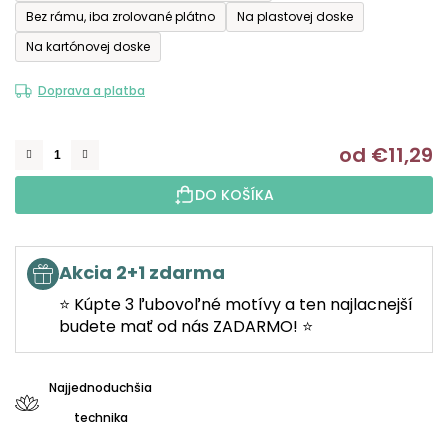
Bez rámu, iba zrolované plátno
Na plastovej doske
Na kartónovej doske
Doprava a platba
od
€11,29
J
DO KOŠÍKA
Akcia 2+1 zdarma
⭐ Kúpte 3 ľubovoľné motívy a ten najlacnejší
budete mať od nás ZADARMO! ⭐
Najjednoduchšia
technika