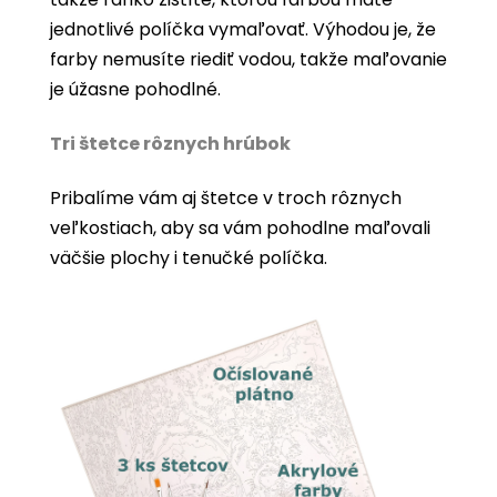
jednotlivé políčka vymaľovať. Výhodou je, že
farby nemusíte riediť vodou, takže maľovanie
je úžasne pohodlné.
Tri štetce rôznych hrúbok
Pribalíme vám aj štetce v troch rôznych
veľkostiach, aby sa vám pohodlne maľovali
väčšie plochy i tenučké políčka.