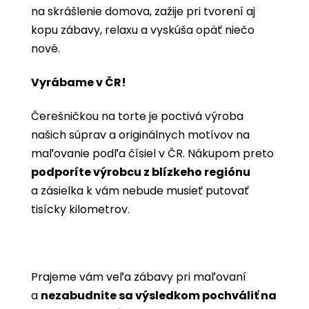
na skrášlenie domova, zažije pri tvorení aj
kopu zábavy, relaxu a vyskúša opäť niečo
nové.
Vyrábame v ČR!
Čerešničkou na torte je poctivá výroba
našich súprav a originálnych motívov na
maľovanie podľa čísiel v ČR. Nákupom preto
podporíte výrobcu z blízkeho regiónu
a zásielka k vám nebude musieť putovať
tisícky kilometrov.
Prajeme vám veľa zábavy pri maľovaní
a
nezabudnite sa výsledkom pochváliť na