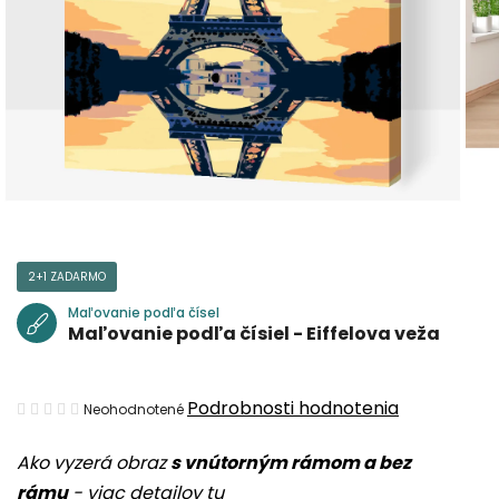
2+1 ZADARMO
Maľovanie podľa čísel
Maľovanie podľa čísiel - Eiffelova veža
Priemerné
Podrobnosti hodnotenia
Neohodnotené
hodnotenie
Ako vyzerá obraz
s vnútorným rámom a bez
produktu
rámu
-
viac detailov tu
je