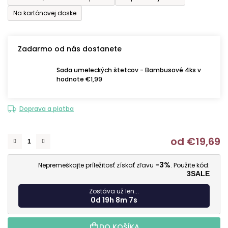
Na kartónovej doske
Zadarmo od nás dostanete
Sada umeleckých štetcov - Bambusové 4ks v
hodnote €1,99
Doprava a platba
od
€19,69
J
-3%
Nepremeškajte príležitosť získať zľavu
. Použite kód:
3SALE
Zostáva už len...
0d 19h 8m 6s
DO KOŠÍKA