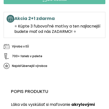
Akcia 2+1 zdarma
⭐ Kúpte 3 ľubovoľné motívy a ten najlacnejší
budete mať od nás ZADARMO! ⭐
Výroba v EÚ
700+ farieb v palete
Najobľúbenejší výrobca
POPIS PRODUKTU
Láka vás vyskúšať si maľovanie
akrylovými