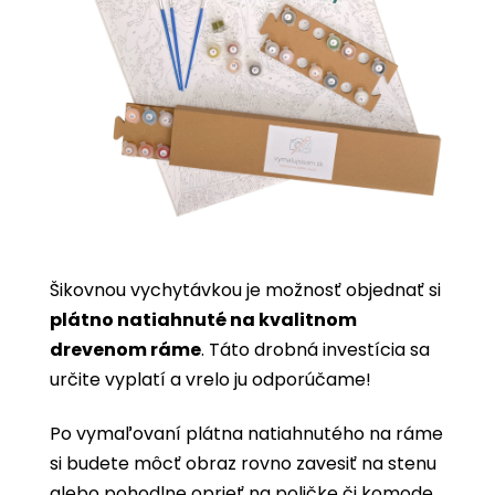
Šikovnou vychytávkou je možnosť objednať si
plátno natiahnuté na kvalitnom
drevenom ráme
. Táto drobná investícia sa
určite vyplatí a vrelo ju odporúčame!
Po vymaľovaní plátna natiahnutého na ráme
si budete môcť obraz rovno zavesiť na stenu
alebo pohodlne oprieť na poličke či komode.