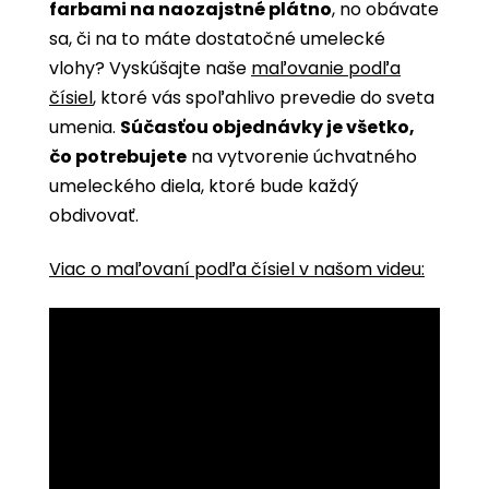
farbami na naozajstné plátno
, no obávate
sa, či na to máte dostatočné umelecké
vlohy? Vyskúšajte naše
maľovanie podľa
čísiel
, ktoré vás spoľahlivo prevedie do sveta
umenia.
Súčasťou objednávky je všetko,
čo potrebujete
na vytvorenie úchvatného
umeleckého diela, ktoré bude každý
obdivovať.
Viac o maľovaní podľa čísiel v našom videu: