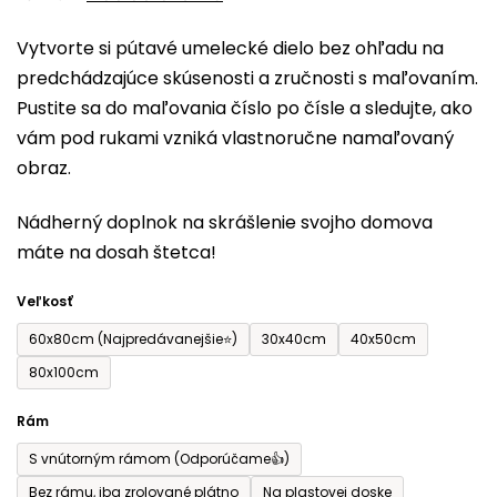
0,0
Vytvorte si pútavé umelecké dielo bez ohľadu na
z
predchádzajúce skúsenosti a zručnosti s maľovaním.
5
Pustite sa do maľovania číslo po čísle a sledujte, ako
hviezdičiek.
vám pod rukami vzniká vlastnoručne namaľovaný
obraz.
Nádherný doplnok na skrášlenie svojho domova
máte na dosah štetca!
Veľkosť
60x80cm (Najpredávanejšie⭐)
30x40cm
40x50cm
80x100cm
Rám
S vnútorným rámom (Odporúčame👍)
Bez rámu, iba zrolované plátno
Na plastovej doske