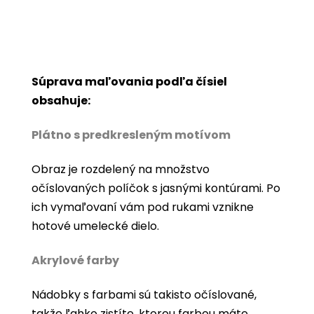
Súprava maľovania podľa čísiel
obsahuje:
Plátno s predkresleným motívom
Obraz je rozdelený na množstvo
očíslovaných políčok s jasnými kontúrami. Po
ich vymaľovaní vám pod rukami vznikne
hotové umelecké dielo.
Akrylové farby
Nádobky s farbami sú takisto očíslované,
takže ľahko zistíte, ktorou farbou máte