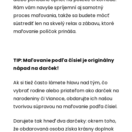
Rám vám navyše spríjemní aj samotný
proces maľovania, takže sa budete môcť
sústrediť len na skvelý relax a zábavu, ktoré
maľovanie políčok prináša.
TIP: Maľovanie podľa čísiel je originálny
nápad na darček!
Ak si tiež často lámete hlavu nad tým, čo
vybrať rodine alebo priateľom ako darček na
narodeniny či Vianoce, obdarujte ich našou
tvorivou súpravou na maľovanie podľa čísiel.
Darujete tak hneď dva darčeky: okrem toho,
že obdarovaná osoba získa krásny doplnok