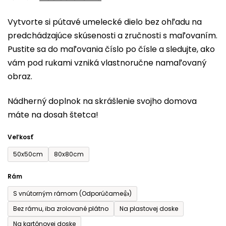
0,0
Vytvorte si pútavé umelecké dielo bez ohľadu na
z
predchádzajúce skúsenosti a zručnosti s maľovaním.
5
Pustite sa do maľovania číslo po čísle a sledujte, ako
hviezdičiek.
vám pod rukami vzniká vlastnoručne namaľovaný
obraz.
Nádherný doplnok na skrášlenie svojho domova
máte na dosah štetca!
Veľkosť
50x50cm
80x80cm
Rám
S vnútorným rámom (Odporúčame👍)
Bez rámu, iba zrolované plátno
Na plastovej doske
Na kartónovej doske