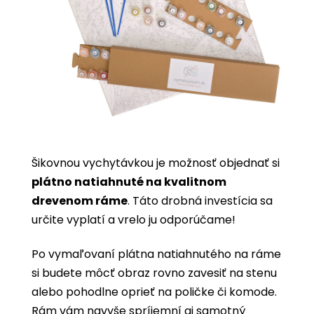
Šikovnou vychytávkou je možnosť objednať si
plátno natiahnuté na kvalitnom
drevenom ráme
. Táto drobná investícia sa
určite vyplatí a vrelo ju odporúčame!
Po vymaľovaní plátna natiahnutého na ráme
si budete môcť obraz rovno zavesiť na stenu
alebo pohodlne oprieť na poličke či komode.
Rám vám navyše spríjemní aj samotný