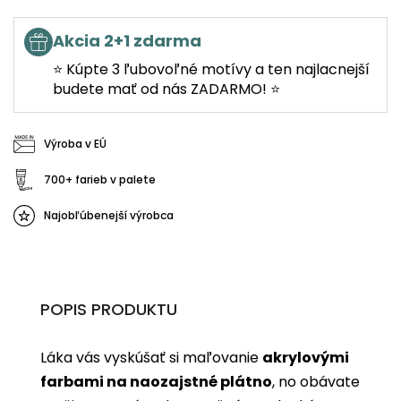
Akcia 2+1 zdarma
⭐ Kúpte 3 ľubovoľné motívy a ten najlacnejší
budete mať od nás ZADARMO! ⭐
Výroba v EÚ
700+ farieb v palete
Najobľúbenejší výrobca
POPIS PRODUKTU
Láka vás vyskúšať si maľovanie
akrylovými
farbami na naozajstné plátno
, no obávate