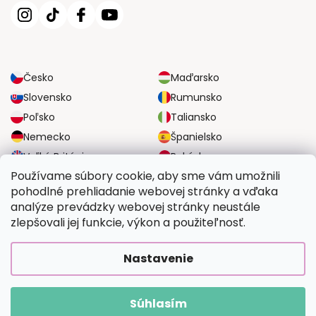
Česko
Maďarsko
Slovensko
Rumunsko
Poľsko
Taliansko
Nemecko
Španielsko
Veľká Británia
Rakúsko
Používame súbory cookie, aby sme vám umožnili
pohodlné prehliadanie webovej stránky a vďaka
SPOĽAHLIVÉ MOŽNOSTI DOPRAVY
analýze prevádzky webovej stránky neustále
zlepšovali jej funkcie, výkon a použiteľnosť.
BEZPEČNÉ MOŽNOSTI PLATBY
Nastavenie
Súhlasím
Copyright 2026
Vymalujsisam.sk
. Všetky práva vyhradené.