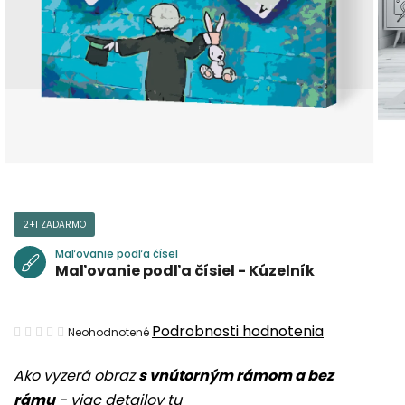
2+1 ZADARMO
Maľovanie podľa čísel
Maľovanie podľa čísiel - Kúzelník
Priemerné
Podrobnosti hodnotenia
Neohodnotené
hodnotenie
Ako vyzerá obraz
s vnútorným rámom a bez
produktu
rámu
-
viac detailov tu
je