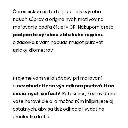
Čerešničkou na torte je poctivá výroba
našich súprav a originálnych motívov na
maľovanie podľa čísiel v ČR. Nákupom preto
podporíte výrobcu z blízkeho regiónu
a zásielka k vám nebude musieť putovať
tisícky kilometrov.
Prajeme vám veľa zábavy pri maľovaní
a
nezabudnite sa výsledkom pochváliť na
sociálnych sieťach!
Poteší nás, keď uvidíme
vaše hotové dielo, a možno tým inšpirujete aj
ostatných, aby sa tiež odhodlali vydať na
umeleckú dráhu.