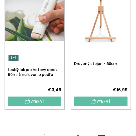
3 + 1
Drevený stojan - 68cm
Lesklý lak pre hotový obraz
50ml (maľovanie podľa
čísiel)
€3,49
€16,99
VYBRAŤ
VYBRAŤ
Z
Á
P