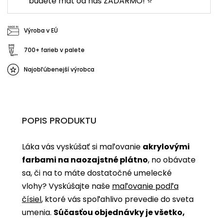
budete mať od nás ZADARMO! ⭐
Výroba v EÚ
700+ farieb v palete
Najobľúbenejší výrobca
POPIS PRODUKTU
Láka vás vyskúšať si maľovanie
akrylovými
farbami na naozajstné plátno
, no obávate
sa, či na to máte dostatočné umelecké
vlohy? Vyskúšajte naše
maľovanie podľa
čísiel
, ktoré vás spoľahlivo prevedie do sveta
umenia.
Súčasťou objednávky je všetko,