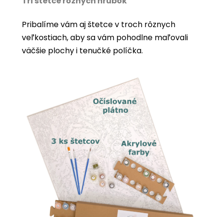
Tri štetce rôznych hrúbok
Pribalíme vám aj štetce v troch rôznych
veľkostiach, aby sa vám pohodlne maľovali
väčšie plochy i tenučké políčka.