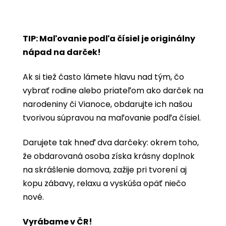
TIP: Maľovanie podľa čísiel je originálny
nápad na darček!
Ak si tiež často lámete hlavu nad tým, čo
vybrať rodine alebo priateľom ako darček na
narodeniny či Vianoce, obdarujte ich našou
tvorivou súpravou na maľovanie podľa čísiel.
Darujete tak hneď dva darčeky: okrem toho,
že obdarovaná osoba získa krásny doplnok
na skrášlenie domova, zažije pri tvorení aj
kopu zábavy, relaxu a vyskúša opäť niečo
nové.
Vyrábame v ČR!