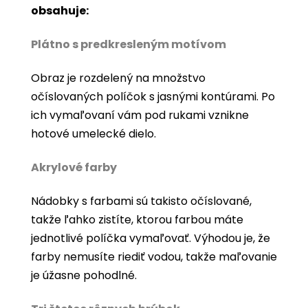
obsahuje:
Plátno s predkresleným motívom
Obraz je rozdelený na množstvo
očíslovaných políčok s jasnými kontúrami. Po
ich vymaľovaní vám pod rukami vznikne
hotové umelecké dielo.
Akrylové farby
Nádobky s farbami sú takisto očíslované,
takže ľahko zistíte, ktorou farbou máte
jednotlivé políčka vymaľovať. Výhodou je, že
farby nemusíte riediť vodou, takže maľovanie
je úžasne pohodlné.