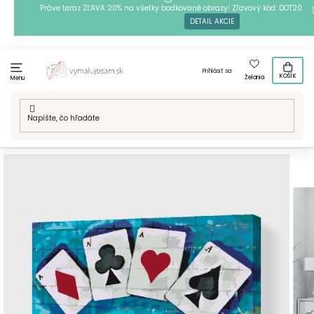
Prejsť
Práve teraz ZĽAVA 20% na všetky bodkované obrazy! Zľavový kód: DOT20
DETAIL AKCIE
na
obsah
Prihlásiť sa
KOŠÍK
Želania
Menu
Domov
/
Techniky
/
Maľovanie podľa čísiel
/
Maľovanie podľa
čísiel - Kúzelník