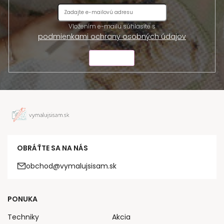
Vložením e-mailu súhlasíte s
podmienkami ochrany osobných údajov
ODOSLAŤ
OBRÁŤTE SA NA NÁS
obchod@vymalujsisam.sk
PONUKA
Techniky
Akcia