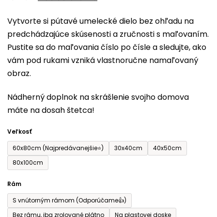
0,0
Vytvorte si pútavé umelecké dielo bez ohľadu na
z
predchádzajúce skúsenosti a zručnosti s maľovaním.
5
Pustite sa do maľovania číslo po čísle a sledujte, ako
hviezdičiek.
vám pod rukami vzniká vlastnoručne namaľovaný
obraz.
Nádherný doplnok na skrášlenie svojho domova
máte na dosah štetca!
Veľkosť
60x80cm (Najpredávanejšie⭐)
30x40cm
40x50cm
80x100cm
Rám
S vnútorným rámom (Odporúčame👍)
Bez rámu, iba zrolované plátno
Na plastovej doske