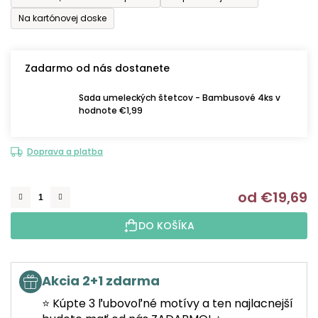
Na kartónovej doske
Zadarmo od nás dostanete
Sada umeleckých štetcov - Bambusové 4ks v
hodnote €1,99
Doprava a platba
od
€19,69
J
DO KOŠÍKA
Akcia 2+1 zdarma
⭐ Kúpte 3 ľubovoľné motívy a ten najlacnejší