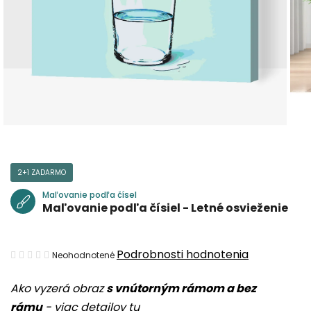
2+1 ZADARMO
Maľovanie podľa čísel
Maľovanie podľa čísiel - Letné osvieženie
Priemerné
Podrobnosti hodnotenia
Neohodnotené
hodnotenie
Ako vyzerá obraz
s vnútorným rámom a bez
produktu
rámu
-
viac detailov tu
je