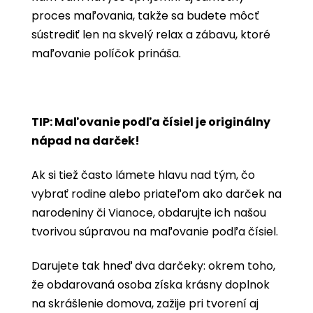
proces maľovania, takže sa budete môcť
sústrediť len na skvelý relax a zábavu, ktoré
maľovanie políčok prináša.
TIP: Maľovanie podľa čísiel je originálny
nápad na darček!
Ak si tiež často lámete hlavu nad tým, čo
vybrať rodine alebo priateľom ako darček na
narodeniny či Vianoce, obdarujte ich našou
tvorivou súpravou na maľovanie podľa čísiel.
Darujete tak hneď dva darčeky: okrem toho,
že obdarovaná osoba získa krásny doplnok
na skrášlenie domova, zažije pri tvorení aj