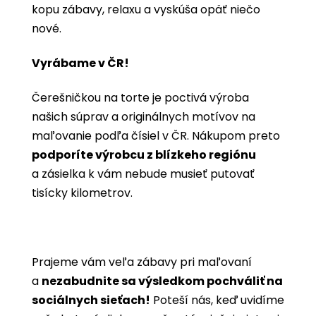
kopu zábavy, relaxu a vyskúša opäť niečo
nové.
Vyrábame v ČR!
Čerešničkou na torte je poctivá výroba
našich súprav a originálnych motívov na
maľovanie podľa čísiel v ČR. Nákupom preto
podporíte výrobcu z blízkeho regiónu
a zásielka k vám nebude musieť putovať
tisícky kilometrov.
Prajeme vám veľa zábavy pri maľovaní
a
nezabudnite sa výsledkom pochváliť na
sociálnych sieťach!
Poteší nás, keď uvidíme