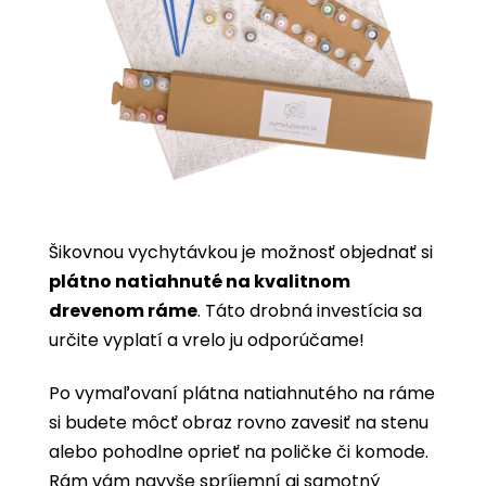
Šikovnou vychytávkou je možnosť objednať si
plátno natiahnuté na kvalitnom
drevenom ráme
. Táto drobná investícia sa
určite vyplatí a vrelo ju odporúčame!
Po vymaľovaní plátna natiahnutého na ráme
si budete môcť obraz rovno zavesiť na stenu
alebo pohodlne oprieť na poličke či komode.
Rám vám navyše spríjemní aj samotný