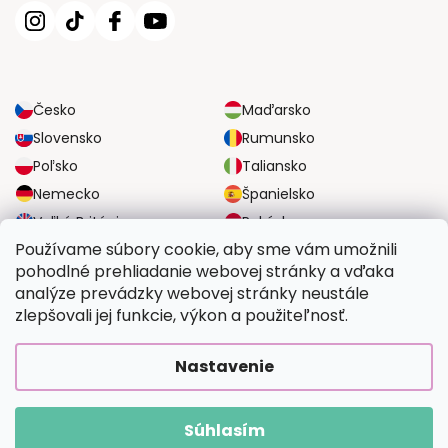
Česko
Maďarsko
Slovensko
Rumunsko
Poľsko
Taliansko
Nemecko
Španielsko
Veľká Británia
Rakúsko
Používame súbory cookie, aby sme vám umožnili
pohodlné prehliadanie webovej stránky a vďaka
SPOĽAHLIVÉ MOŽNOSTI DOPRAVY
analýze prevádzky webovej stránky neustále
zlepšovali jej funkcie, výkon a použiteľnosť.
BEZPEČNÉ MOŽNOSTI PLATBY
Nastavenie
Súhlasím
Copyright 2026
Vymalujsisam.sk
. Všetky práva vyhradené.