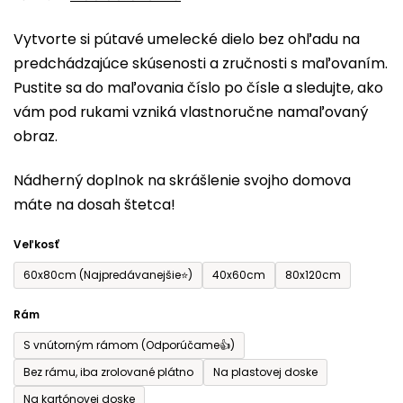
0,0
Vytvorte si pútavé umelecké dielo bez ohľadu na
z
predchádzajúce skúsenosti a zručnosti s maľovaním.
5
Pustite sa do maľovania číslo po čísle a sledujte, ako
hviezdičiek.
vám pod rukami vzniká vlastnoručne namaľovaný
obraz.
Nádherný doplnok na skrášlenie svojho domova
máte na dosah štetca!
Veľkosť
60x80cm (Najpredávanejšie⭐)
40x60cm
80x120cm
Rám
S vnútorným rámom (Odporúčame👍)
Bez rámu, iba zrolované plátno
Na plastovej doske
Na kartónovej doske