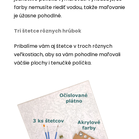
farby nemusíte riediť vodou, takže maľovanie
je úžasne pohodlné.
Tri štetce rôznych hrúbok
Pribalíme vám aj štetce v troch rôznych
veľkostiach, aby sa vám pohodlne maľovali
väčšie plochy i tenučké políčka.