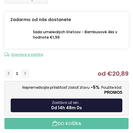
Zadarmo od nás dostanete
Sada umeleckých štetcov - Bambusové 4ks v
hodnote €1,99
Doprava a platba
od
€20,89
J
-5%
Nepremeškajte príležitosť získať zľavu
. Použite kód:
PROMO5
Zostáva už len...
0d 14h 48m 0s
DO KOŠÍKA