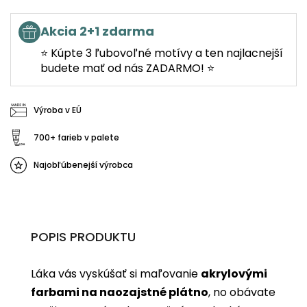
Akcia 2+1 zdarma
⭐ Kúpte 3 ľubovoľné motívy a ten najlacnejší
budete mať od nás ZADARMO! ⭐
Výroba v EÚ
700+ farieb v palete
Najobľúbenejší výrobca
POPIS PRODUKTU
Láka vás vyskúšať si maľovanie
akrylovými
farbami na naozajstné plátno
, no obávate