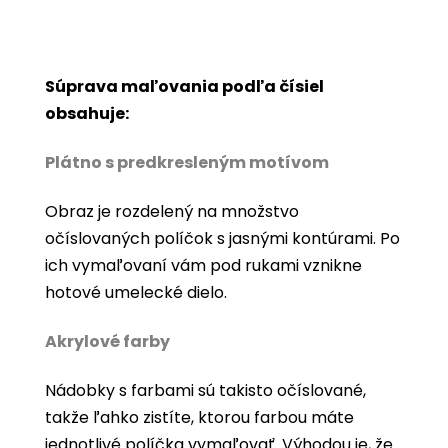
Súprava maľovania podľa čísiel
obsahuje:
Plátno s predkresleným motívom
Obraz je rozdelený na množstvo
očíslovaných políčok s jasnými kontúrami. Po
ich vymaľovaní vám pod rukami vznikne
hotové umelecké dielo.
Akrylové farby
Nádobky s farbami sú takisto očíslované,
takže ľahko zistíte, ktorou farbou máte
jednotlivé políčka vymaľovať. Výhodou je, že