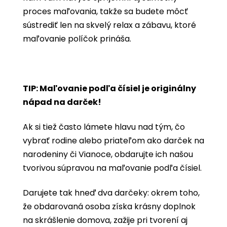
proces maľovania, takže sa budete môcť
sústrediť len na skvelý relax a zábavu, ktoré
maľovanie políčok prináša.
TIP: Maľovanie podľa čísiel je originálny
nápad na darček!
Ak si tiež často lámete hlavu nad tým, čo
vybrať rodine alebo priateľom ako darček na
narodeniny či Vianoce, obdarujte ich našou
tvorivou súpravou na maľovanie podľa čísiel.
Darujete tak hneď dva darčeky: okrem toho,
že obdarovaná osoba získa krásny doplnok
na skrášlenie domova, zažije pri tvorení aj