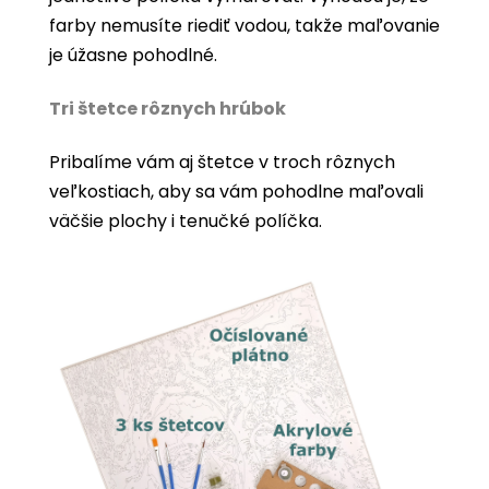
farby nemusíte riediť vodou, takže maľovanie
je úžasne pohodlné.
Tri štetce rôznych hrúbok
Pribalíme vám aj štetce v troch rôznych
veľkostiach, aby sa vám pohodlne maľovali
väčšie plochy i tenučké políčka.