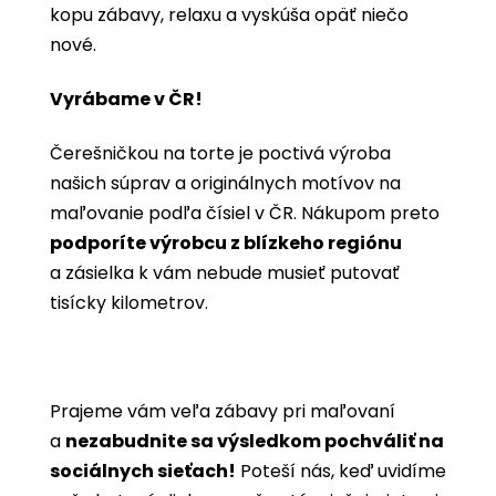
kopu zábavy, relaxu a vyskúša opäť niečo
nové.
Vyrábame v ČR!
Čerešničkou na torte je poctivá výroba
našich súprav a originálnych motívov na
maľovanie podľa čísiel v ČR. Nákupom preto
podporíte výrobcu z blízkeho regiónu
a zásielka k vám nebude musieť putovať
tisícky kilometrov.
Prajeme vám veľa zábavy pri maľovaní
a
nezabudnite sa výsledkom pochváliť na
sociálnych sieťach!
Poteší nás, keď uvidíme