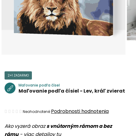
2+1 ZADARMO
Maľovanie podľa čísel
Maľovanie podľa čísiel - Lev, kráľ zvierat
Priemerné
Podrobnosti hodnotenia
Neohodnotené
hodnotenie
Ako vyzerá obraz
s vnútorným rámom a bez
produktu
rámu
-
viac detailov tu
je