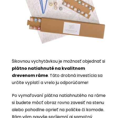
Šikovnou vychytávkou je možnosť objednať si
plátno natiahnuté na kvalitnom
drevenom ráme
. Táto drobná investícia sa
určite vyplatí a vrelo ju odporúčame!
Po vymaľovaní plátna natiahnutého na ráme
si budete môcť obraz rovno zavesiť na stenu
alebo pohodlne oprieť na poličke či komode.
Rám vám navyše spríjemní aj samotný