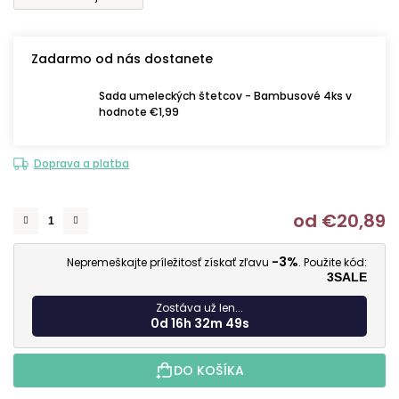
Zadarmo od nás dostanete
Sada umeleckých štetcov - Bambusové 4ks v
hodnote €1,99
Doprava a platba
od
€20,89
J
-3%
Nepremeškajte príležitosť získať zľavu
. Použite kód:
3SALE
Zostáva už len...
0d 16h 32m 48s
DO KOŠÍKA