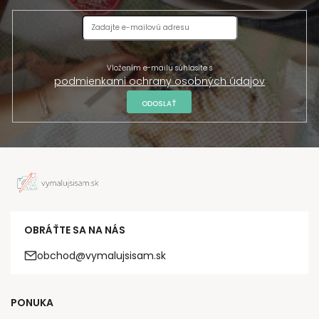
Vložením e-mailu súhlasíte s
podmienkami ochrany osobných údajov
ODOSLAŤ
OBRÁŤTE SA NA NÁS
obchod@vymalujsisam.sk
PONUKA