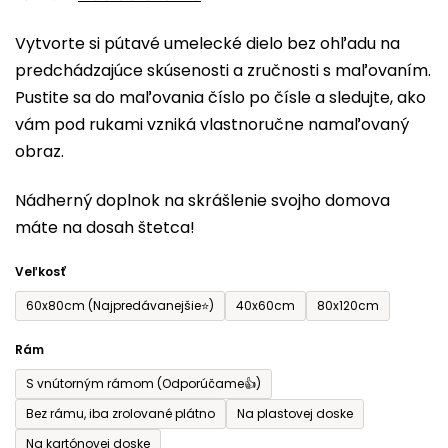
0,0
Vytvorte si pútavé umelecké dielo bez ohľadu na
z
predchádzajúce skúsenosti a zručnosti s maľovaním.
5
Pustite sa do maľovania číslo po čísle a sledujte, ako
hviezdičiek.
vám pod rukami vzniká vlastnoručne namaľovaný
obraz.
Nádherný doplnok na skrášlenie svojho domova
máte na dosah štetca!
Veľkosť
60x80cm (Najpredávanejšie⭐)
40x60cm
80x120cm
Rám
S vnútorným rámom (Odporúčame👍)
Bez rámu, iba zrolované plátno
Na plastovej doske
Na kartónovej doske