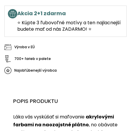
Akcia 2+1 zdarma
⭐ Kúpte 3 ľubovoľné motívy a ten najlacnejší
budete mať od nás ZADARMO! ⭐
Výroba v EÚ
700+ farieb v palete
Najobľúbenejší výrobca
POPIS PRODUKTU
Láka vás vyskúšať si maľovanie
akrylovými
farbami na naozajstné plátno
, no obávate