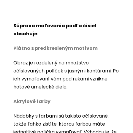
Súprava maľovania podľa čísiel
obsahuje:
Plátno s predkresleným motívom
Obraz je rozdelený na množstvo
očíslovaných políčok s jasnými kontúrami. Po
ich vymaľovaní vám pod rukami vznikne
hotové umelecké dielo.
Akrylové farby
Nádobky s farbami sú takisto očíslované,
takže ľahko zistíte, ktorou farbou máte
jednotlivé políčka vymaľovať. Výhodou je, že