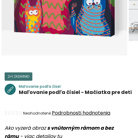
2+1 ZADARMO
Maľovanie podľa čísel
Maľovanie podľa čísiel - Mačiatka pre deti
Priemerné
Podrobnosti hodnotenia
Neohodnotené
hodnotenie
Ako vyzerá obraz
s vnútorným rámom a bez
produktu
rámu
-
viac detailov tu
je