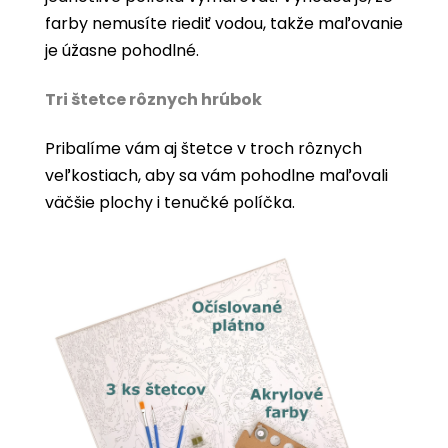
farby nemusíte riediť vodou, takže maľovanie
je úžasne pohodlné.
Tri štetce rôznych hrúbok
Pribalíme vám aj štetce v troch rôznych
veľkostiach, aby sa vám pohodlne maľovali
väčšie plochy i tenučké políčka.