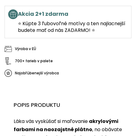
Akcia 2+1 zdarma
⭐ Kúpte 3 ľubovoľné motívy a ten najlacnejší
budete mať od nás ZADARMO! ⭐
Výroba v EÚ
700+ farieb v palete
Najobľúbenejší výrobca
POPIS PRODUKTU
Láka vás vyskúšať si maľovanie
akrylovými
farbami na naozajstné plátno
, no obávate