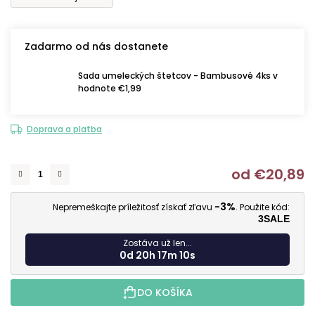
Zadarmo od nás dostanete
Sada umeleckých štetcov - Bambusové 4ks v
hodnote €1,99
Doprava a platba
od
€20,89
J
-3%
Nepremeškajte príležitosť získať zľavu
. Použite kód:
3SALE
Zostáva už len...
0d 20h 17m 9s
DO KOŠÍKA