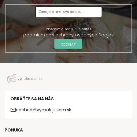
Vložením e-mailu súhlasíte s
podmienkami ochrany osobných údajov
ODOSLAŤ
OBRÁŤTE SA NA NÁS
obchod@vymalujsisam.sk
PONUKA