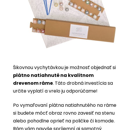
Šikovnou vychytávkou je možnosť objednať si
plátno natiahnuté na kvalitnom
drevenom ráme
. Táto drobná investícia sa
určite vyplatí a vrelo ju odporúčame!
Po vymaľovaní plátna natiahnutého na ráme
si budete môcť obraz rovno zavesiť na stenu
alebo pohodlne oprieť na poličke či komode.
Rám vám navyše spríjemní aj samotný