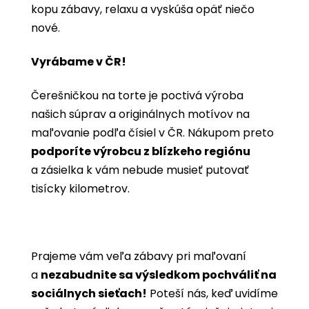
kopu zábavy, relaxu a vyskúša opäť niečo
nové.
Vyrábame v ČR!
Čerešničkou na torte je poctivá výroba
našich súprav a originálnych motívov na
maľovanie podľa čísiel v ČR. Nákupom preto
podporíte výrobcu z blízkeho regiónu
a zásielka k vám nebude musieť putovať
tisícky kilometrov.
Prajeme vám veľa zábavy pri maľovaní
a
nezabudnite sa výsledkom pochváliť na
sociálnych sieťach!
Poteší nás, keď uvidíme