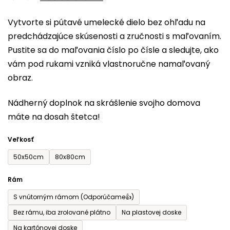
0,0
Vytvorte si pútavé umelecké dielo bez ohľadu na
z
predchádzajúce skúsenosti a zručnosti s maľovaním.
5
Pustite sa do maľovania číslo po čísle a sledujte, ako
hviezdičiek.
vám pod rukami vzniká vlastnoručne namaľovaný
obraz.
Nádherný doplnok na skrášlenie svojho domova
máte na dosah štetca!
Veľkosť
50x50cm
80x80cm
Rám
S vnútorným rámom (Odporúčame👍)
Bez rámu, iba zrolované plátno
Na plastovej doske
Na kartónovej doske