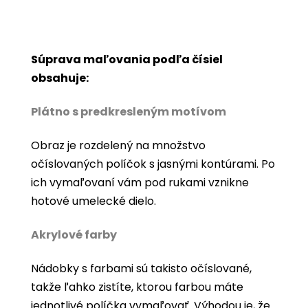
Súprava maľovania podľa čísiel
obsahuje:
Plátno s predkresleným motívom
Obraz je rozdelený na množstvo
očíslovaných políčok s jasnými kontúrami. Po
ich vymaľovaní vám pod rukami vznikne
hotové umelecké dielo.
Akrylové farby
Nádobky s farbami sú takisto očíslované,
takže ľahko zistíte, ktorou farbou máte
jednotlivé políčka vymaľovať. Výhodou je, že