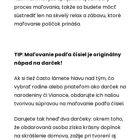
proces maľovania, takže sa budete môcť
sústrediť len na skvelý relax a zábavu, ktoré
maľovanie políčok prináša.
TIP: Maľovanie podľa čísiel je originálny
nápad na darček!
Ak si tiež často lámete hlavu nad tým, čo
vybrať rodine alebo priateľom ako darček na
narodeniny či Vianoce, obdarujte ich našou
tvorivou súpravou na maľovanie podľa čísiel.
Darujete tak hneď dva darčeky: okrem toho,
že obdarovaná osoba získa krásny doplnok
na skrášlenie domova, zažije pri tvorení aj