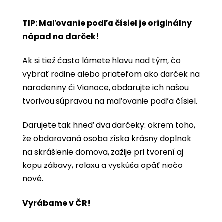
TIP: Maľovanie podľa čísiel je originálny
nápad na darček!
Ak si tiež často lámete hlavu nad tým, čo
vybrať rodine alebo priateľom ako darček na
narodeniny či Vianoce, obdarujte ich našou
tvorivou súpravou na maľovanie podľa čísiel.
Darujete tak hneď dva darčeky: okrem toho,
že obdarovaná osoba získa krásny doplnok
na skrášlenie domova, zažije pri tvorení aj
kopu zábavy, relaxu a vyskúša opäť niečo
nové.
Vyrábame v ČR!