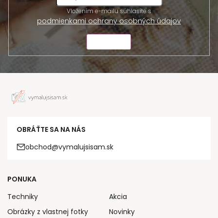
Vložením e-mailu súhlasíte s
podmienkami ochrany osobných údajov
ODOSLAŤ
OBRÁŤTE SA NA NÁS
obchod@vymalujsisam.sk
PONUKA
Techniky
Akcia
Obrázky z vlastnej fotky
Novinky