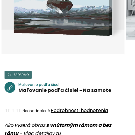
2+1 ZADARMO
Maľovanie podľa čísel
Maľovanie podľa čísiel - Na samote
Priemerné
Podrobnosti hodnotenia
Neohodnotené
hodnotenie
Ako vyzerá obraz
s vnútorným rámom a bez
produktu
rámu
-
viac detailov tu
je