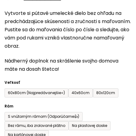
0,0
Vytvorte si pútavé umelecké dielo bez ohľadu na
z
predchádzajúce skúsenosti a zručnosti s maľovaním.
5
Pustite sa do maľovania číslo po čísle a sledujte, ako
hviezdičiek.
vám pod rukami vzniká vlastnoručne namaľovaný
obraz.
Nádherný doplnok na skrášlenie svojho domova
máte na dosah štetca!
Veľkosť
60x80cm (Najpredávanejšie⭐)
40x60cm
80x120cm
Rám
S vnútorným rámom (Odporúčame👍)
Bez rámu, iba zrolované plátno
Na plastovej doske
Na kartónovej doske