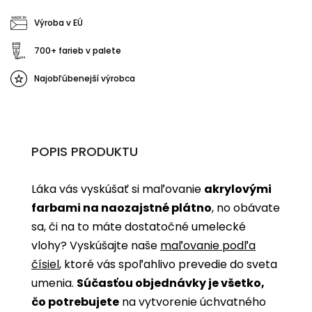
Výroba v EÚ
700+ farieb v palete
Najobľúbenejší výrobca
POPIS PRODUKTU
Láka vás vyskúšať si maľovanie
akrylovými
farbami na naozajstné plátno
, no obávate
sa, či na to máte dostatočné umelecké
vlohy? Vyskúšajte naše
maľovanie podľa
čísiel
, ktoré vás spoľahlivo prevedie do sveta
umenia.
Súčasťou objednávky je všetko,
čo potrebujete
na vytvorenie úchvatného