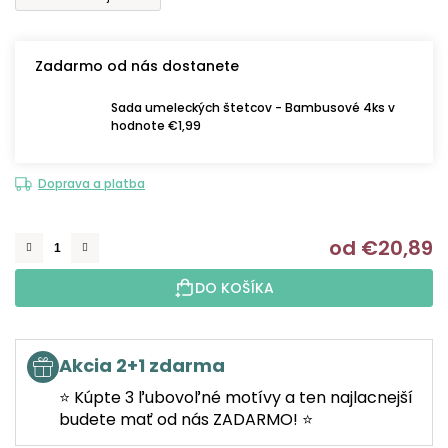
Zadarmo od nás dostanete
Sada umeleckých štetcov - Bambusové 4ks v
hodnote €1,99
Doprava a platba
od
€20,89
J
DO KOŠÍKA
Akcia 2+1 zdarma
⭐ Kúpte 3 ľubovoľné motívy a ten najlacnejší
budete mať od nás ZADARMO! ⭐