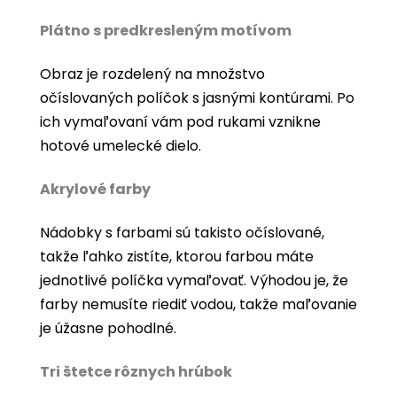
Plátno s predkresleným motívom
Obraz je rozdelený na množstvo
očíslovaných políčok s jasnými kontúrami. Po
ich vymaľovaní vám pod rukami vznikne
hotové umelecké dielo.
Akrylové farby
Nádobky s farbami sú takisto očíslované,
takže ľahko zistíte, ktorou farbou máte
jednotlivé políčka vymaľovať. Výhodou je, že
farby nemusíte riediť vodou, takže maľovanie
je úžasne pohodlné.
Tri štetce rôznych hrúbok