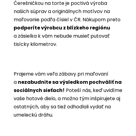
Čerešničkou na torte je poctivá výroba
našich súprav a originálnych motívov na
maľovanie podľa čísiel v ČR. Nákupom preto
podporíte výrobcu z blízkeho regiónu
a zásielka k vám nebude musieť putovať
tisícky kilometrov.
Prajeme vám veľa zábavy pri maľovaní
a
nezabudnite sa výsledkom pochváliť na
sociálnych sieťach!
Poteší nás, keď uvidíme
vaše hotové dielo, a možno tým inšpirujete aj
ostatných, aby sa tiež odhodlali vydať na
umeleckú dráhu.