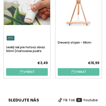
3 + 1
Drevený stojan - 68cm
Lesklý lak pre hotový obraz
50ml (maľovanie podľa
čísiel)
€3,49
€16,99
VYBRAŤ
VYBRAŤ
Z
Á
P
SLEDUJTE NÁS
Tik Tok
Youtube
Ä