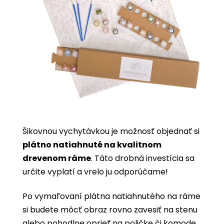
Šikovnou vychytávkou je možnosť objednať si
plátno natiahnuté na kvalitnom
drevenom ráme
. Táto drobná investícia sa
určite vyplatí a vrelo ju odporúčame!
Po vymaľovaní plátna natiahnutého na ráme
si budete môcť obraz rovno zavesiť na stenu
alebo pohodlne oprieť na poličke či komode.