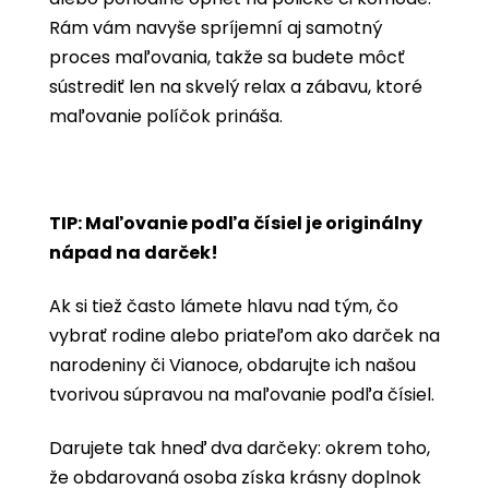
Rám vám navyše spríjemní aj samotný
proces maľovania, takže sa budete môcť
sústrediť len na skvelý relax a zábavu, ktoré
maľovanie políčok prináša.
TIP: Maľovanie podľa čísiel je originálny
nápad na darček!
Ak si tiež často lámete hlavu nad tým, čo
vybrať rodine alebo priateľom ako darček na
narodeniny či Vianoce, obdarujte ich našou
tvorivou súpravou na maľovanie podľa čísiel.
Darujete tak hneď dva darčeky: okrem toho,
že obdarovaná osoba získa krásny doplnok