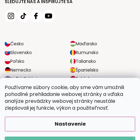
SLEDUJTE NÁS A INŠPIRUJTE SA
Česko
Maďarsko
Slovensko
Rumunsko
Poľsko
Taliansko
Nemecko
Španielsko
Veľká Británia
Rakúsko
Používame súbory cookie, aby sme vám umožnili
pohodlné prehliadanie webovej stránky a vďaka
SPOĽAHLIVÉ MOŽNOSTI DOPRAVY
analýze prevádzky webovej stránky neustále
zlepšovali jej funkcie, výkon a použiteľnosť.
BEZPEČNÉ MOŽNOSTI PLATBY
Nastavenie