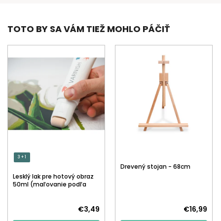
TOTO BY SA VÁM TIEŽ MOHLO PÁČIŤ
3 + 1
Drevený stojan - 68cm
Lesklý lak pre hotový obraz
50ml (maľovanie podľa
čísiel)
€3,49
€16,99