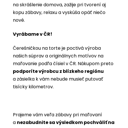
na skrášlenie domova, zažije pri tvorení aj
kopu zábavy, relaxu a vyskúša opäť niečo
nové.
Vyrábame v ČR!
Čerešničkou na torte je poctivá výroba
našich súprav a originálnych motívov na
maľovanie podľa čísiel v ČR. Nákupom preto
podporíte výrobcu z blízkeho regiónu
a zásielka k vám nebude musieť putovať
tisícky kilometrov.
Prajeme vám veľa zábavy pri maľovaní
a
nezabudnite sa výsledkom pochváliť na