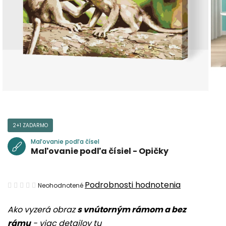
2+1 ZADARMO
Maľovanie podľa čísel
Maľovanie podľa čísiel - Opičky
Priemerné
Podrobnosti hodnotenia
Neohodnotené
hodnotenie
Ako vyzerá obraz
s vnútorným rámom a bez
produktu
rámu
-
viac detailov tu
je