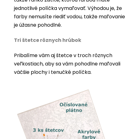
jednotlivé políčka vymaľovať. Výhodou je, že
farby nemusíte riediť vodou, takže maľovanie
je úžasne pohodlné.
Tri štetce rôznych hrúbok
Pribalíme vám aj štetce v troch rôznych
veľkostiach, aby sa vám pohodlne maľovali
väčšie plochy i tenučké políčka.