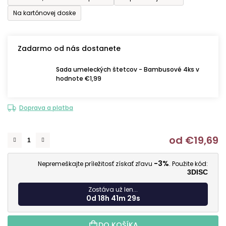
Na kartónovej doske
Zadarmo od nás dostanete
Sada umeleckých štetcov - Bambusové 4ks v
hodnote €1,99
Doprava a platba
od
€19,69
J
-3%
Nepremeškajte príležitosť získať zľavu
. Použite kód:
3DISC
Zostáva už len...
0d 18h 41m 28s
DO KOŠÍKA