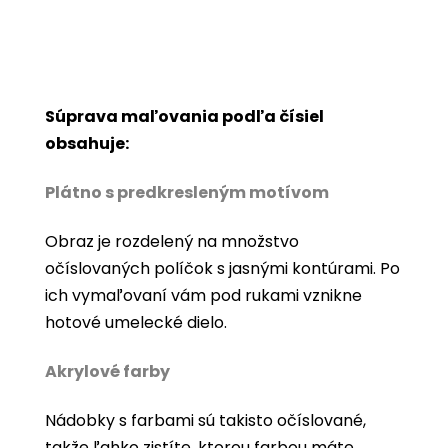
Súprava maľovania podľa čísiel
obsahuje:
Plátno s predkresleným motívom
Obraz je rozdelený na množstvo
očíslovaných políčok s jasnými kontúrami. Po
ich vymaľovaní vám pod rukami vznikne
hotové umelecké dielo.
Akrylové farby
Nádobky s farbami sú takisto očíslované,
takže ľahko zistíte, ktorou farbou máte