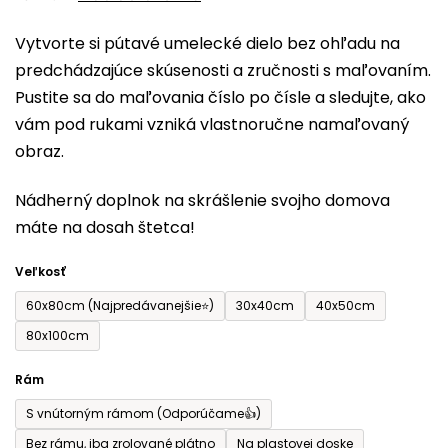
0,0
Vytvorte si pútavé umelecké dielo bez ohľadu na
z
predchádzajúce skúsenosti a zručnosti s maľovaním.
5
Pustite sa do maľovania číslo po čísle a sledujte, ako
hviezdičiek.
vám pod rukami vzniká vlastnoručne namaľovaný
obraz.
Nádherný doplnok na skrášlenie svojho domova
máte na dosah štetca!
Veľkosť
60x80cm (Najpredávanejšie⭐)
30x40cm
40x50cm
80x100cm
Rám
S vnútorným rámom (Odporúčame👍)
Bez rámu, iba zrolované plátno
Na plastovej doske