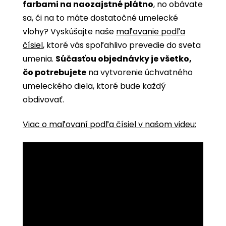
farbami na naozajstné plátno
, no obávate
sa, či na to máte dostatočné umelecké
vlohy? Vyskúšajte naše
maľovanie podľa
čísiel
, ktoré vás spoľahlivo prevedie do sveta
umenia.
Súčasťou objednávky je všetko,
čo potrebujete
na vytvorenie úchvatného
umeleckého diela, ktoré bude každý
obdivovať.
Viac o maľovaní podľa čísiel v našom videu: