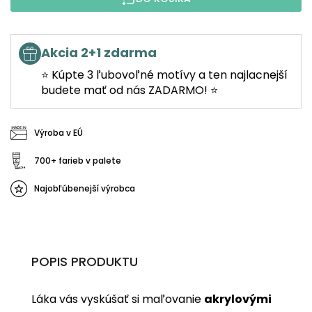
Akcia 2+1 zdarma
⭐ Kúpte 3 ľubovoľné motívy a ten najlacnejší
budete mať od nás ZADARMO! ⭐
Výroba v EÚ
700+ farieb v palete
Najobľúbenejší výrobca
POPIS PRODUKTU
Láka vás vyskúšať si maľovanie
akrylovými