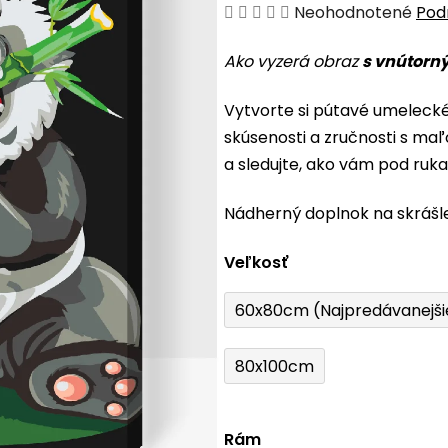
Priemerné
Neohodnotené
Pod
hodnotenie
Ako vyzerá obraz
s vnútorn
produktu
je
Vytvorte si pútavé umeleck
0,0
skúsenosti a zručnosti s maľ
z
a sledujte, ako vám pod ruk
5
hviezdičiek.
Nádherný doplnok na skrášl
Veľkosť
60x80cm (Najpredávanejši
80x100cm
Rám