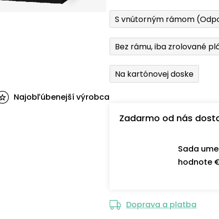
S vnútorným rámom (Odp
Bez rámu, iba zrolované pl
Na kartónovej doske
Najobľúbenejší výrobca
Zadarmo od nás dost
Sada umel
hodnote €
Doprava a platba