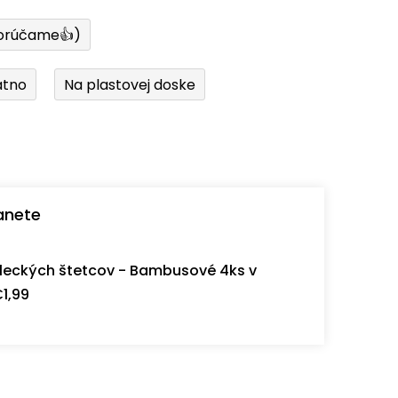
orúčame👍)
átno
Na plastovej doske
anete
eckých štetcov - Bambusové 4ks v
1,99