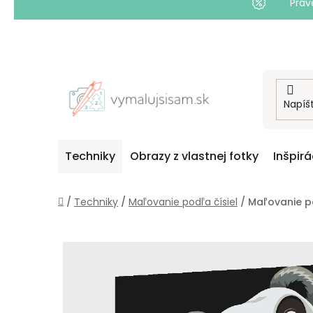
Práv
Prejsť
na
obsah
Techniky
Obrazy z vlastnej fotky
Inšpirá
Domov
/
Techniky
/
Maľovanie podľa čísiel
/
Maľovanie p