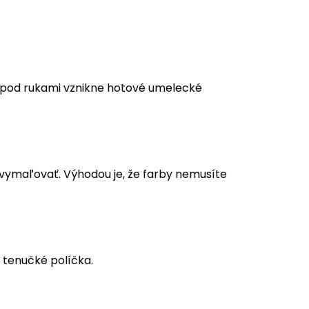
m pod rukami vznikne hotové umelecké
a vymaľovať. Výhodou je, že farby nemusíte
 tenučké políčka.