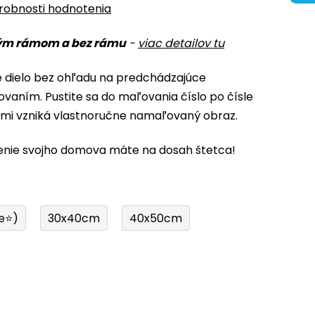
robnosti hodnotenia
ým rámom a bez rámu
-
viac detailov tu
é dielo bez ohľadu na predchádzajúce
ovaním. Pustite sa do maľovania číslo po čísle
ami vzniká vlastnoručne namaľovaný obraz.
enie svojho domova máte na dosah štetca!
e⭐)
30x40cm
40x50cm