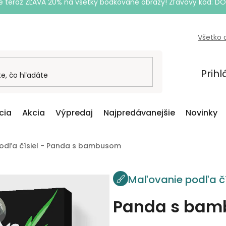
e teraz ZĽAVA 20% na všetky bodkované obrazy! Zľavový kód: D
Všetko 
Prihl
cia
Akcia
Výpredaj
Najpredávanejšie
Novinky
odľa čísiel - Panda s bambusom
Maľovanie podľa čí
Panda s ba