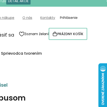
OT20
DETAIL AKCIE
o nákupe
O nás
Kontakty
Prihlásenie
ásiť sa
Zoznam želaní
PRÁZDNY KOŠÍK
NÁKUPNÝ
KOŠÍK
Sprievodca tvorením
sel
mbusom