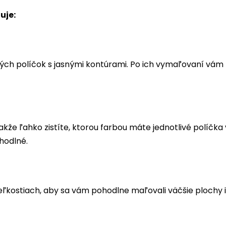
uje:
ých políčok s jasnými kontúrami. Po ich vymaľovaní vá
akže ľahko zistíte, ktorou farbou máte jednotlivé políčk
hodlné.
eľkostiach, aby sa vám pohodlne maľovali väčšie plochy i