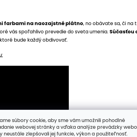
i farbami na naozajstné plátno
, no obávate sa, či n
toré vás spoľahlivo prevedie do sveta umenia.
Súčasťou o
ktoré bude každý obdivovať.
u:
ame súbory cookie, aby sme vám umožnili pohodlné
adanie webovej stránky a vďaka analýze prevádzky webo
y neustále zlepšovali jej funkcie, výkon a použiteľnosť.