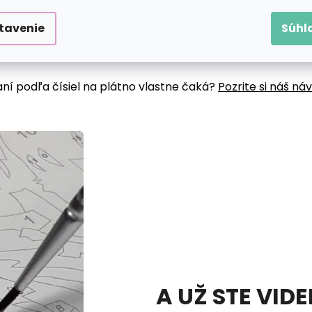
tavenie
Súhl
aní podľa čísiel na plátno vlastne čaká?
Pozrite si náš ná
A UŽ STE VID