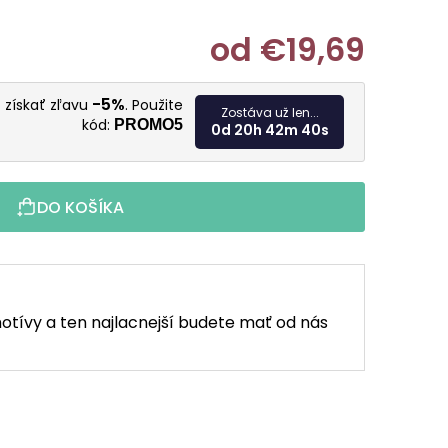
od
€19,69
Jednotkov
-5%
 získať zľavu
. Použite
Zostáva už len...
kód:
PROMO5
0d 20h 42m 39s
DO KOŠÍKA
otívy a ten najlacnejší budete mať od nás