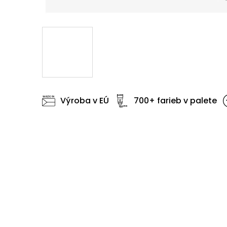
Výroba v EÚ
700+ farieb v palete