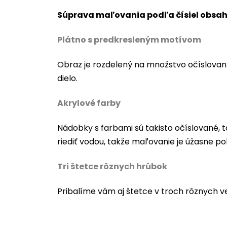
Súprava maľovania podľa čísiel obsah
Plátno s predkresleným motívom
Obraz je rozdelený na množstvo očíslovan
dielo.
Akrylové farby
Nádobky s farbami sú takisto očíslované, t
riediť vodou, takže maľovanie je úžasne po
Tri štetce rôznych hrúbok
Pribalíme vám aj štetce v troch rôznych v