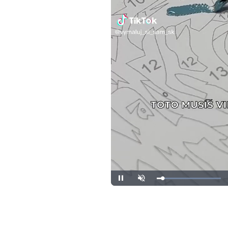
Loaded
:
Unmute
100.00%