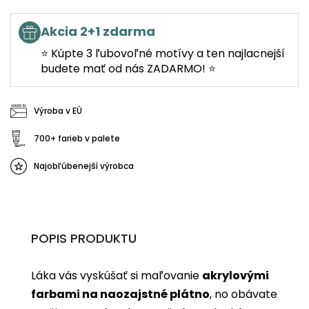
Akcia 2+1 zdarma
⭐ Kúpte 3 ľubovoľné motívy a ten najlacnejší
budete mať od nás ZADARMO! ⭐
Výroba v EÚ
700+ farieb v palete
Najobľúbenejší výrobca
POPIS PRODUKTU
Láka vás vyskúšať si maľovanie
akrylovými
farbami na naozajstné plátno
, no obávate