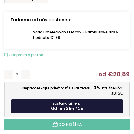
Zadarmo od nás dostanete
Sada umeleckých štetcov - Bambusové 4ks v
hodnote €1,99
Doprava a platba
od
€20,89
J
-3%
Nepremeškajte príležitosť získať zľavu
. Použite kód:
3DISC
Zostáva už len...
0d 15h 31m 41s
DO KOŠÍKA