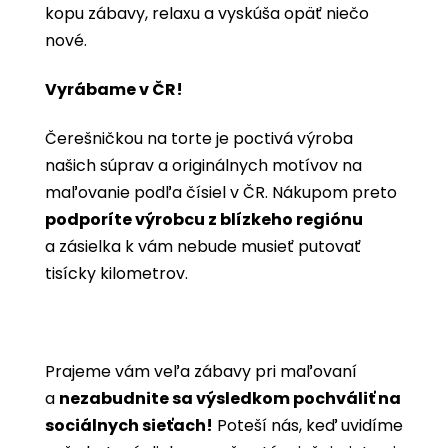
kopu zábavy, relaxu a vyskúša opäť niečo
nové.
Vyrábame v ČR!
Čerešničkou na torte je poctivá výroba
našich súprav a originálnych motívov na
maľovanie podľa čísiel v ČR. Nákupom preto
podporíte výrobcu z blízkeho regiónu
a zásielka k vám nebude musieť putovať
tisícky kilometrov.
Prajeme vám veľa zábavy pri maľovaní
a
nezabudnite sa výsledkom pochváliť na
sociálnych sieťach!
Poteší nás, keď uvidíme