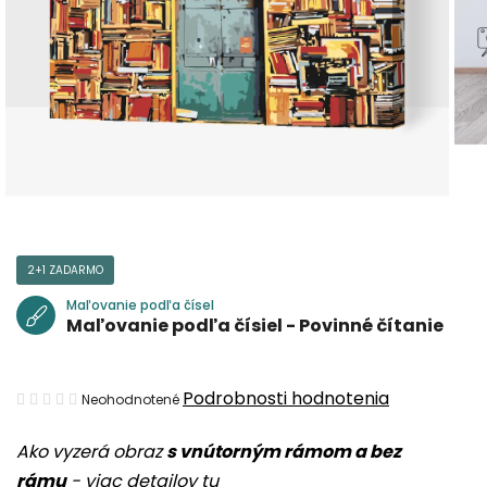
2+1 ZADARMO
Maľovanie podľa čísel
Maľovanie podľa čísiel - Povinné čítanie
Priemerné
Podrobnosti hodnotenia
Neohodnotené
hodnotenie
Ako vyzerá obraz
s vnútorným rámom a bez
produktu
rámu
-
viac detailov tu
je