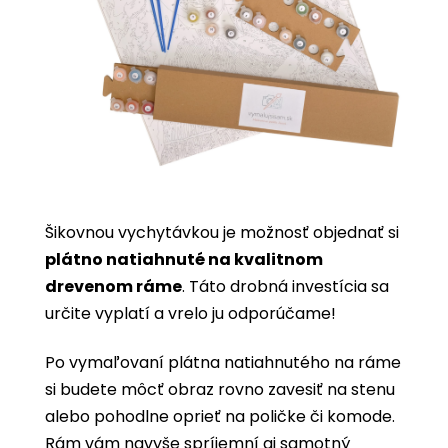
Šikovnou vychytávkou je možnosť objednať si
plátno natiahnuté na kvalitnom
drevenom ráme
. Táto drobná investícia sa
určite vyplatí a vrelo ju odporúčame!
Po vymaľovaní plátna natiahnutého na ráme
si budete môcť obraz rovno zavesiť na stenu
alebo pohodlne oprieť na poličke či komode.
Rám vám navyše spríjemní aj samotný