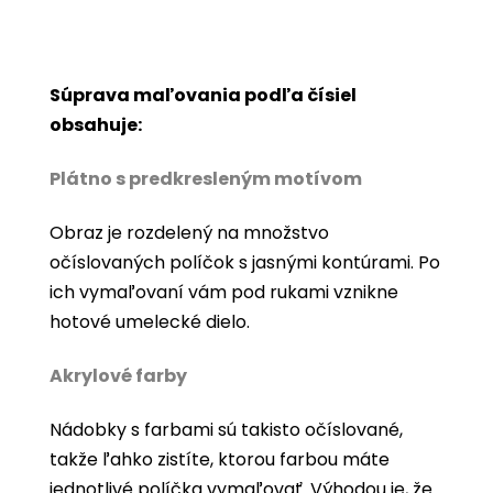
Súprava maľovania podľa čísiel
obsahuje:
Plátno s predkresleným motívom
Obraz je rozdelený na množstvo
očíslovaných políčok s jasnými kontúrami. Po
ich vymaľovaní vám pod rukami vznikne
hotové umelecké dielo.
Akrylové farby
Nádobky s farbami sú takisto očíslované,
takže ľahko zistíte, ktorou farbou máte
jednotlivé políčka vymaľovať. Výhodou je, že