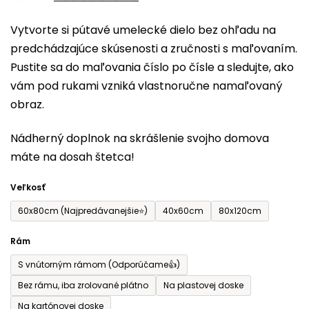
0,0
Vytvorte si pútavé umelecké dielo bez ohľadu na
z
predchádzajúce skúsenosti a zručnosti s maľovaním.
5
Pustite sa do maľovania číslo po čísle a sledujte, ako
hviezdičiek.
vám pod rukami vzniká vlastnoručne namaľovaný
obraz.
Nádherný doplnok na skrášlenie svojho domova
máte na dosah štetca!
Veľkosť
60x80cm (Najpredávanejšie⭐)
40x60cm
80x120cm
Rám
S vnútorným rámom (Odporúčame👍)
Bez rámu, iba zrolované plátno
Na plastovej doske
Na kartónovej doske