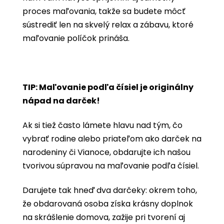
proces maľovania, takže sa budete môcť
sústrediť len na skvelý relax a zábavu, ktoré
maľovanie políčok prináša.
TIP: Maľovanie podľa čísiel je originálny
nápad na darček!
Ak si tiež často lámete hlavu nad tým, čo
vybrať rodine alebo priateľom ako darček na
narodeniny či Vianoce, obdarujte ich našou
tvorivou súpravou na maľovanie podľa čísiel.
Darujete tak hneď dva darčeky: okrem toho,
že obdarovaná osoba získa krásny doplnok
na skrášlenie domova, zažije pri tvorení aj