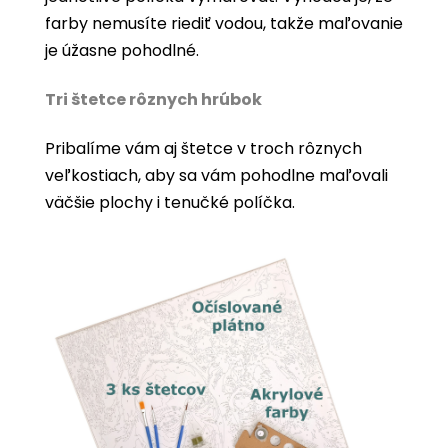
farby nemusíte riediť vodou, takže maľovanie
je úžasne pohodlné.
Tri štetce rôznych hrúbok
Pribalíme vám aj štetce v troch rôznych
veľkostiach, aby sa vám pohodlne maľovali
väčšie plochy i tenučké políčka.