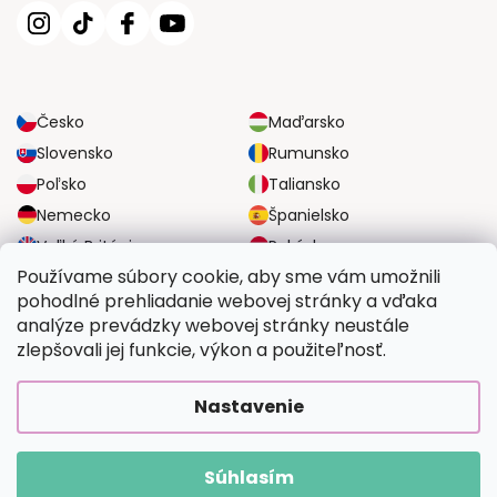
Česko
Maďarsko
Slovensko
Rumunsko
Poľsko
Taliansko
Nemecko
Španielsko
Veľká Británia
Rakúsko
Používame súbory cookie, aby sme vám umožnili
pohodlné prehliadanie webovej stránky a vďaka
SPOĽAHLIVÉ MOŽNOSTI DOPRAVY
analýze prevádzky webovej stránky neustále
zlepšovali jej funkcie, výkon a použiteľnosť.
BEZPEČNÉ MOŽNOSTI PLATBY
Nastavenie
Súhlasím
Copyright 2026
Vymalujsisam.sk
. Všetky práva vyhradené.