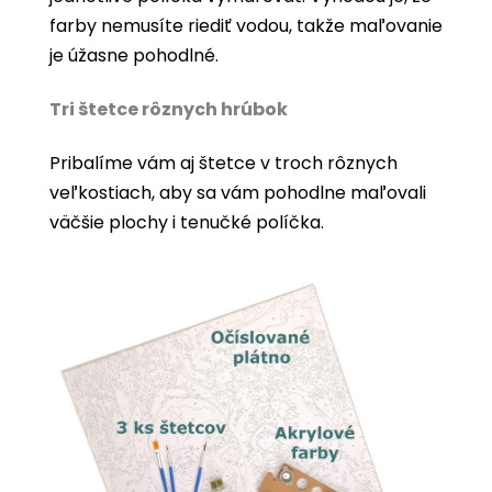
farby nemusíte riediť vodou, takže maľovanie
je úžasne pohodlné.
Tri štetce rôznych hrúbok
Pribalíme vám aj štetce v troch rôznych
veľkostiach, aby sa vám pohodlne maľovali
väčšie plochy i tenučké políčka.