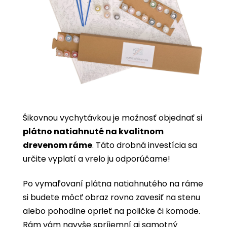
Šikovnou vychytávkou je možnosť objednať si
plátno natiahnuté na kvalitnom
drevenom ráme
. Táto drobná investícia sa
určite vyplatí a vrelo ju odporúčame!
Po vymaľovaní plátna natiahnutého na ráme
si budete môcť obraz rovno zavesiť na stenu
alebo pohodlne oprieť na poličke či komode.
Rám vám navyše spríjemní aj samotný