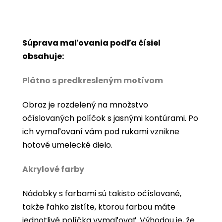
Súprava maľovania podľa čísiel
obsahuje:
Plátno s predkresleným motívom
Obraz je rozdelený na množstvo
očíslovaných políčok s jasnými kontúrami. Po
ich vymaľovaní vám pod rukami vznikne
hotové umelecké dielo.
Akrylové farby
Nádobky s farbami sú takisto očíslované,
takže ľahko zistíte, ktorou farbou máte
jednotlivé políčka vymaľovať. Výhodou je, že