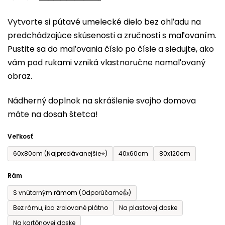
0,0
Vytvorte si pútavé umelecké dielo bez ohľadu na
z
predchádzajúce skúsenosti a zručnosti s maľovaním.
5
Pustite sa do maľovania číslo po čísle a sledujte, ako
hviezdičiek.
vám pod rukami vzniká vlastnoručne namaľovaný
obraz.
Nádherný doplnok na skrášlenie svojho domova
máte na dosah štetca!
Veľkosť
60x80cm (Najpredávanejšie⭐)
40x60cm
80x120cm
Rám
S vnútorným rámom (Odporúčame👍)
Bez rámu, iba zrolované plátno
Na plastovej doske
Na kartónovej doske