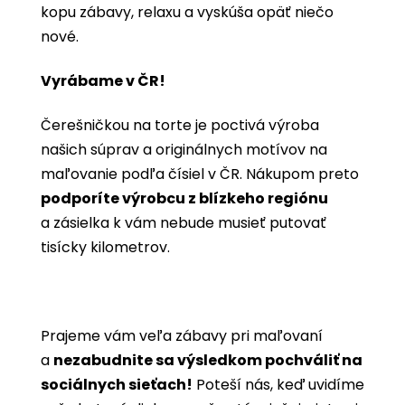
kopu zábavy, relaxu a vyskúša opäť niečo
nové.
Vyrábame v ČR!
Čerešničkou na torte je poctivá výroba
našich súprav a originálnych motívov na
maľovanie podľa čísiel v ČR. Nákupom preto
podporíte výrobcu z blízkeho regiónu
a zásielka k vám nebude musieť putovať
tisícky kilometrov.
Prajeme vám veľa zábavy pri maľovaní
a
nezabudnite sa výsledkom pochváliť na
sociálnych sieťach!
Poteší nás, keď uvidíme