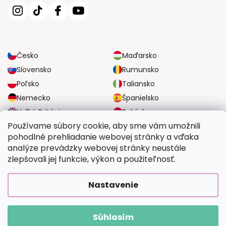
Česko
Maďarsko
Slovensko
Rumunsko
Poľsko
Taliansko
Nemecko
Španielsko
Veľká Británia
Rakúsko
Používame súbory cookie, aby sme vám umožnili
pohodlné prehliadanie webovej stránky a vďaka
SPOĽAHLIVÉ MOŽNOSTI DOPRAVY
analýze prevádzky webovej stránky neustále
zlepšovali jej funkcie, výkon a použiteľnosť.
BEZPEČNÉ MOŽNOSTI PLATBY
Nastavenie
Súhlasím
Copyright 2026
Vymalujsisam.sk
. Všetky práva vyhradené.