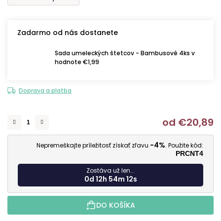
Zadarmo od nás dostanete
Sada umeleckých štetcov - Bambusové 4ks v
hodnote €1,99
Doprava a platba
od
€20,89
J
-4%
Nepremeškajte príležitosť získať zľavu
. Použite kód:
PRCNT4
Zostáva už len...
0d 12h 54m 11s
DO KOŠÍKA