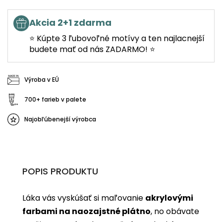
Akcia 2+1 zdarma
⭐ Kúpte 3 ľubovoľné motívy a ten najlacnejší
budete mať od nás ZADARMO! ⭐
Výroba v EÚ
700+ farieb v palete
Najobľúbenejší výrobca
POPIS PRODUKTU
Láka vás vyskúšať si maľovanie
akrylovými
farbami na naozajstné plátno
, no obávate