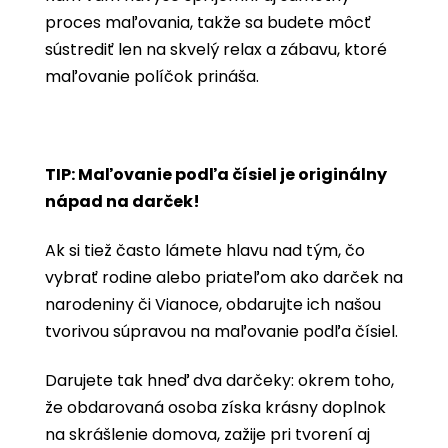
proces maľovania, takže sa budete môcť
sústrediť len na skvelý relax a zábavu, ktoré
maľovanie políčok prináša.
TIP: Maľovanie podľa čísiel je originálny
nápad na darček!
Ak si tiež často lámete hlavu nad tým, čo
vybrať rodine alebo priateľom ako darček na
narodeniny či Vianoce, obdarujte ich našou
tvorivou súpravou na maľovanie podľa čísiel.
Darujete tak hneď dva darčeky: okrem toho,
že obdarovaná osoba získa krásny doplnok
na skrášlenie domova, zažije pri tvorení aj