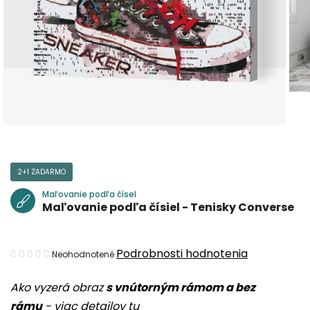
2+1 ZADARMO
Maľovanie podľa čísel
Maľovanie podľa čísiel - Tenisky Converse
Priemerné
Podrobnosti hodnotenia
Neohodnotené
hodnotenie
Ako vyzerá obraz
s vnútorným rámom a bez
produktu
rámu
-
viac detailov tu
je