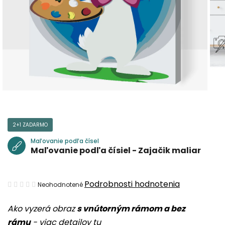
2+1 ZADARMO
Maľovanie podľa čísel
Maľovanie podľa čísiel - Zajačik maliar
Priemerné
Podrobnosti hodnotenia
Neohodnotené
hodnotenie
Ako vyzerá obraz
s vnútorným rámom a bez
produktu
rámu
-
viac detailov tu
je