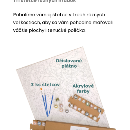
Tri štetce rôznych hrúbok
Pribalíme vám aj štetce v troch rôznych
veľkostiach, aby sa vám pohodlne maľovali
väčšie plochy i tenučké políčka.