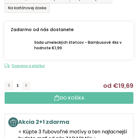
Na kartónovej doske
Zadarmo od nás dostanete
Sada umeleckých štetcov - Bambusové 4ks v
hodnote €1,99
Doprava a platba
od
€19,69
J
DO KOŠÍKA
Akcia 2+1 zdarma
⭐ Kúpte 3 ľubovoľné motívy a ten najlacnejší