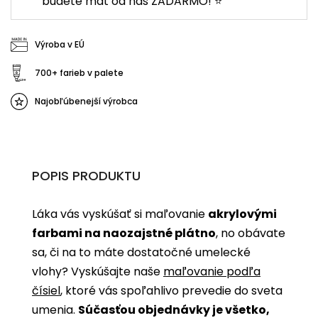
budete mať od nás ZADARMO! ⭐
Výroba v EÚ
700+ farieb v palete
Najobľúbenejší výrobca
POPIS PRODUKTU
Láka vás vyskúšať si maľovanie
akrylovými
farbami na naozajstné plátno
, no obávate
sa, či na to máte dostatočné umelecké
vlohy? Vyskúšajte naše
maľovanie podľa
čísiel
, ktoré vás spoľahlivo prevedie do sveta
umenia.
Súčasťou objednávky je všetko,