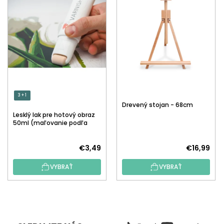
3 + 1
Drevený stojan - 68cm
Lesklý lak pre hotový obraz
50ml (maľovanie podľa
čísiel)
€3,49
€16,99
VYBRAŤ
VYBRAŤ
Z
Á
P