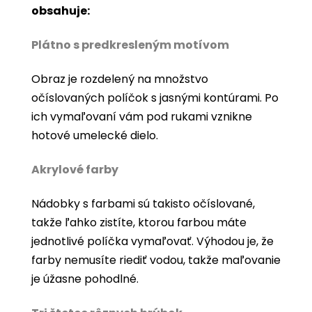
obsahuje:
Plátno s predkresleným motívom
Obraz je rozdelený na množstvo
očíslovaných políčok s jasnými kontúrami. Po
ich vymaľovaní vám pod rukami vznikne
hotové umelecké dielo.
Akrylové farby
Nádobky s farbami sú takisto očíslované,
takže ľahko zistíte, ktorou farbou máte
jednotlivé políčka vymaľovať. Výhodou je, že
farby nemusíte riediť vodou, takže maľovanie
je úžasne pohodlné.