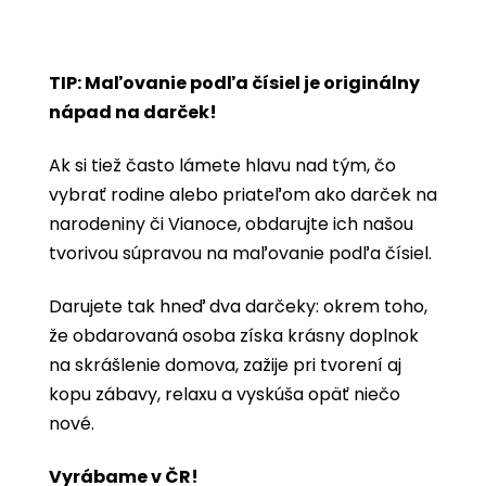
TIP: Maľovanie podľa čísiel je originálny
nápad na darček!
Ak si tiež často lámete hlavu nad tým, čo
vybrať rodine alebo priateľom ako darček na
narodeniny či Vianoce, obdarujte ich našou
tvorivou súpravou na maľovanie podľa čísiel.
Darujete tak hneď dva darčeky: okrem toho,
že obdarovaná osoba získa krásny doplnok
na skrášlenie domova, zažije pri tvorení aj
kopu zábavy, relaxu a vyskúša opäť niečo
nové.
Vyrábame v ČR!