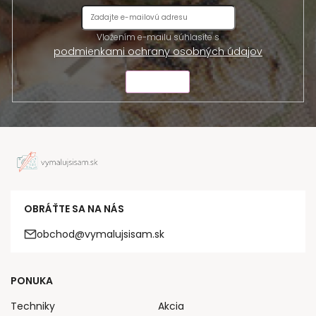
Vložením e-mailu súhlasíte s
podmienkami ochrany osobných údajov
ODOSLAŤ
OBRÁŤTE SA NA NÁS
obchod@vymalujsisam.sk
PONUKA
Techniky
Akcia