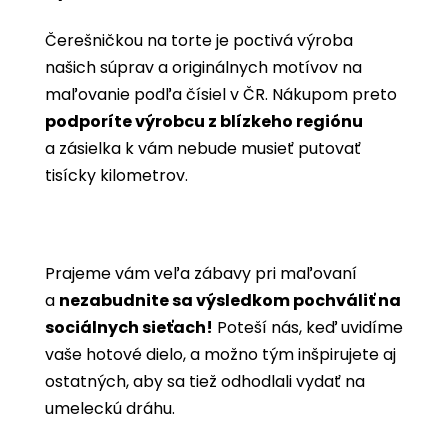
Čerešničkou na torte je poctivá výroba
našich súprav a originálnych motívov na
maľovanie podľa čísiel v ČR. Nákupom preto
podporíte výrobcu z blízkeho regiónu
a zásielka k vám nebude musieť putovať
tisícky kilometrov.
Prajeme vám veľa zábavy pri maľovaní
a
nezabudnite sa výsledkom pochváliť na
sociálnych sieťach!
Poteší nás, keď uvidíme
vaše hotové dielo, a možno tým inšpirujete aj
ostatných, aby sa tiež odhodlali vydať na
umeleckú dráhu.