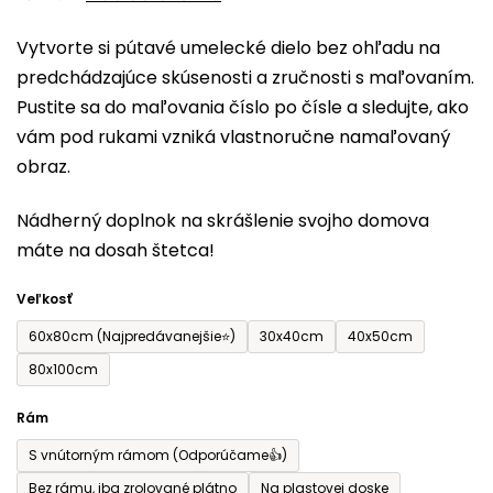
0,0
Vytvorte si pútavé umelecké dielo bez ohľadu na
z
predchádzajúce skúsenosti a zručnosti s maľovaním.
5
Pustite sa do maľovania číslo po čísle a sledujte, ako
hviezdičiek.
vám pod rukami vzniká vlastnoručne namaľovaný
obraz.
Nádherný doplnok na skrášlenie svojho domova
máte na dosah štetca!
Veľkosť
60x80cm (Najpredávanejšie⭐)
30x40cm
40x50cm
80x100cm
Rám
S vnútorným rámom (Odporúčame👍)
Bez rámu, iba zrolované plátno
Na plastovej doske