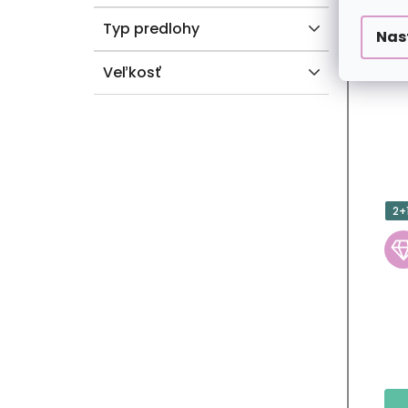
Typ predlohy
Nas
Veľkosť
2+