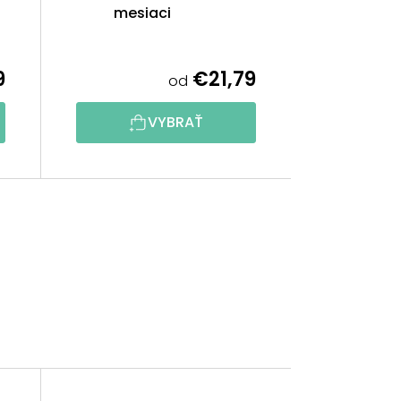
mesiaci
9
€21,79
od
VYBRAŤ