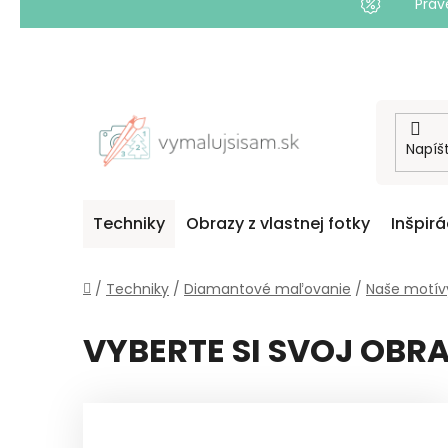
Práv
Prejsť
na
obsah
Techniky
Obrazy z vlastnej fotky
Inšpirá
Domov
/
Techniky
/
Diamantové maľovanie
/
Naše motív
VYBERTE SI SVOJ OBR