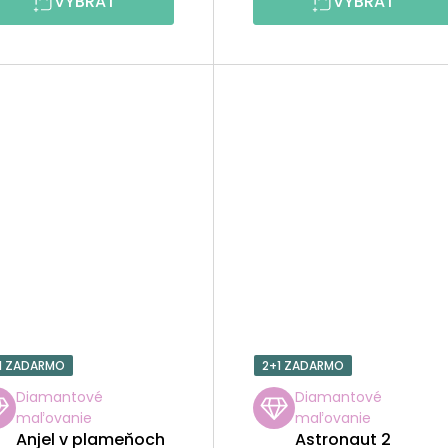
VYBRAŤ
VYBRAŤ
1 ZADARMO
2+1 ZADARMO
Diamantové
Diamantové
maľovanie
maľovanie
Anjel v plameňoch
Astronaut 2