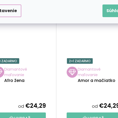
tavenie
Súhl
1 ZADARMO
2+1 ZADARMO
Diamantové
Diamantové
maľovanie
maľovanie
Afro žena
Amor a mačiatko
€24,29
€24,2
od
od