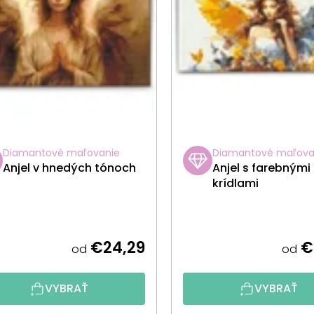
Diamantové maľovanie
Diamantové maľova
Anjel v hnedých tónoch
Anjel s farebnými
krídlami
€24,29
€
od
od
VYBRAŤ
VYBRAŤ