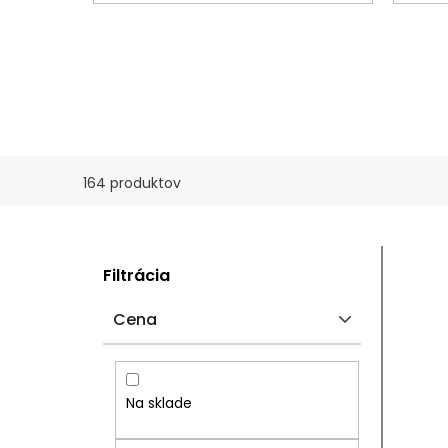
164 produktov
B
V
Filtrácia
O
Ý
Cena
Č
P
N
I
Na sklade
Ý
S