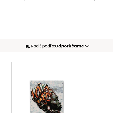
R
Radiť podľa:
Odporúčame
A
D
E
N
I
E