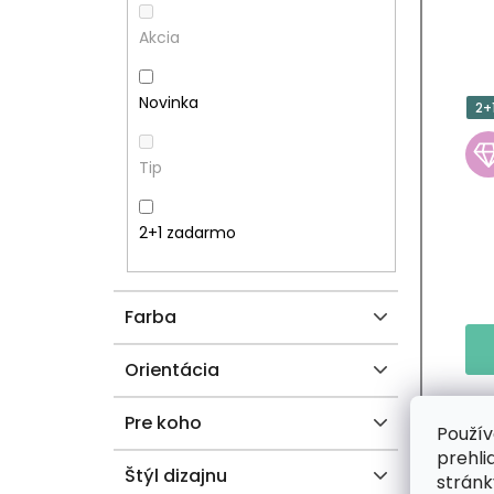
P
P
Akcia
A
R
Novinka
2+
N
O
Tip
E
D
L
U
2+1 zadarmo
K
Farba
T
O
Orientácia
V
Pre koho
Použív
prehli
Štýl dizajnu
stránk