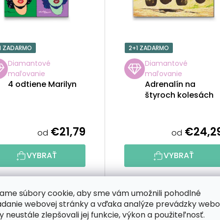
1 ZADARMO
2+1 ZADARMO
Diamantové
Diamantové
maľovanie
maľovanie
4 odtiene Marilyn
Adrenalín na
štyroch kolesách
€21,79
€24,2
od
od
VYBRAŤ
VYBRAŤ
ame súbory cookie, aby sme vám umožnili pohodlné
adanie webovej stránky a vďaka analýze prevádzky webo
y neustále zlepšovali jej funkcie, výkon a použiteľnosť.