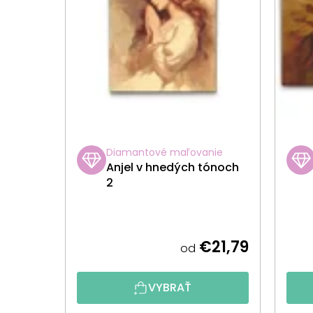
Diamantové maľovanie
Anjel v hnedých tónoch
2
€21,79
od
VYBRAŤ