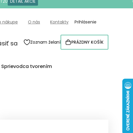
OT20
DETAIL AKCIE
o nákupe
O nás
Kontakty
Prihlásenie
ásiť sa
Zoznam želaní
PRÁZDNY KOŠÍK
NÁKUPNÝ
KOŠÍK
Sprievodca tvorením