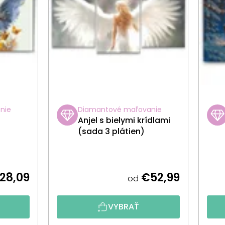
nie
Diamantové maľovanie
Anjel s bielymi krídlami
(sada 3 plátien)
28,09
€52,99
od
VYBRAŤ