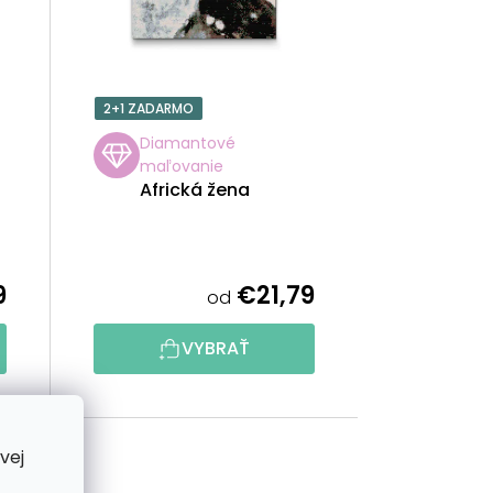
P
R
2+1 ZADARMO
O
Diamantové
maľovanie
D
Africká žena
U
K
9
€21,79
od
T
VYBRAŤ
O
V
vej