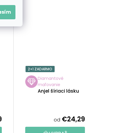
asím
2+1 ZADARMO
Diamantové
maľovanie
Anjel šíriaci lásku
9
€24,29
od
Priemerné
hodnotenie