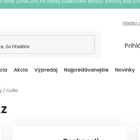
e teraz ZĽAVA 20% na všetky bodkované obrazy! Zľavový kód: D
Všetko 
Prihl
cia
Akcia
Výpredaj
Najpredávanejšie
Novinky
y
/
Ľudia
AZ