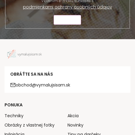
Vložením e-mailu súhlasíte s
podmienkami ochrany osobných údajov
ODOSLAŤ
OBRÁŤTE SA NA NÁS
obchod@vymalujsisam.sk
PONUKA
Techniky
Akcia
Obrázky z vlastnej fotky
Novinky
Inšpirácia
Tipy na darčeky