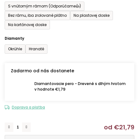
S vnútorným rámom (Odporúčame👍)
Bez rámu, iba zrolované plátno
Na plastovej doske
Na kartónovej doske
Diamanty
Okrúhle
Hranaté
Zadarmo od nás dostanete
Diamantovacie pero - Drevené s dlhým hrotom
v hodnote €1,79
Doprava a platba
od
€21,79
J