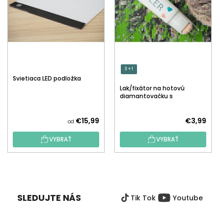
3 + 1
Svietiaca LED podložka
Lak/fixátor na hotovú
diamantovačku s
aplikátorom
€15,99
€3,99
od
VYBRAŤ
VYBRAŤ
Z
Á
P
SLEDUJTE NÁS
Tik Tok
Youtube
Ä
T