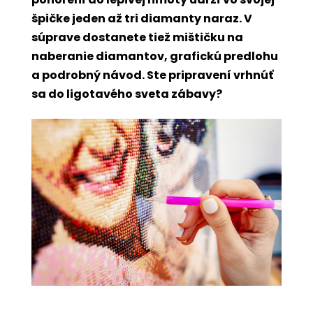
špičke jeden až tri diamanty naraz. V
súprave dostanete tiež mištičku na
naberanie diamantov, grafickú predlohu
a podrobný návod. Ste pripravení vrhnúť
sa do ligotavého sveta zábavy?