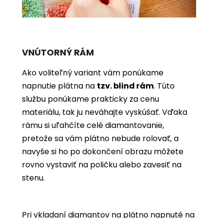
VNÚTORNÝ RÁM
Ako voliteľný variant vám ponúkame
napnutie plátna na
tzv. blind rám
. Túto
službu ponúkame prakticky za cenu
materiálu, tak ju neváhajte vyskúšať. Vďaka
rámu si uľahčíte celé diamantovanie,
pretože sa vám plátno nebude rolovať, a
navyše si ho po dokončení obrazu môžete
rovno vystaviť na poličku alebo zavesiť na
stenu.
Pri vkladaní diamantov na plátno napnuté na