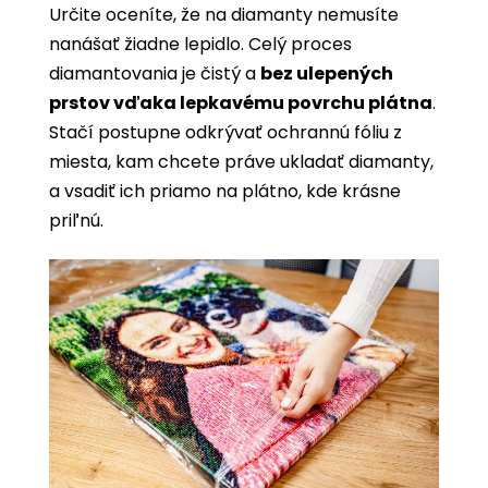
Určite oceníte, že na diamanty nemusíte
nanášať žiadne lepidlo. Celý proces
diamantovania je čistý a
bez ulepených
prstov vďaka lepkavému povrchu plátna
.
Stačí postupne odkrývať ochrannú fóliu z
miesta, kam chcete práve ukladať diamanty,
a vsadiť ich priamo na plátno, kde krásne
priľnú.