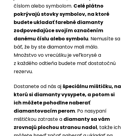
číslom alebo symbolom.
Celé plátno
pokrývajú stovky symbolov, na ktoré
budete ukladať farebné diamanty
zodpovedajúce svojím označením
danému číslu alebo symbolu
. Nemusíte sa
báť, že by ste diamantov mali málo.
Množstvo vo vrecúšku je veľkorysé a
z každého odtieňa budete mať dostatočnú
rezervu.
Dostanete od nás aj
špeciálnu mištičku, na
ktorú si diamanty vysypete, a potom si
ich môžete pohodlne naberať
diamantovacím perom
. Po nasypaní
mištičkou zatraste a
diamanty sa vám
zrovnajú plochou stranou nadol
, takže ich
môžete hneď začať naberať a ukladať na