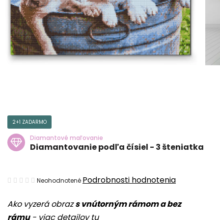
2+1 ZADARMO
Diamantové maľovanie
Diamantovanie podľa čísiel - 3 šteniatka
Priemerné
Podrobnosti hodnotenia
Neohodnotené
hodnotenie
Ako vyzerá obraz
s vnútorným rámom a bez
produktu
rámu
-
viac detailov tu
je