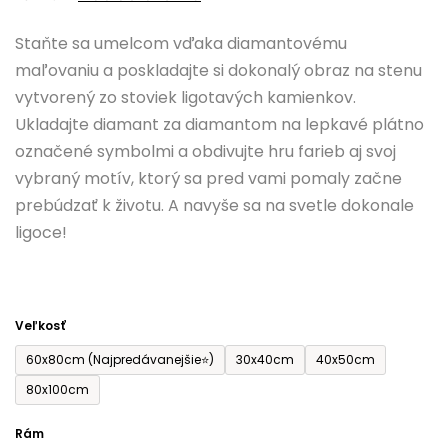
0,0
Staňte sa umelcom vďaka diamantovému
z
maľovaniu a poskladajte si dokonalý obraz na stenu
5
vytvorený zo stoviek ligotavých kamienkov.
hviezdičiek.
Ukladajte diamant za diamantom na lepkavé plátno
označené symbolmi a obdivujte hru farieb aj svoj
vybraný motív, ktorý sa pred vami pomaly začne
prebúdzať k životu. A navyše sa na svetle dokonale
ligoce!
Veľkosť
60x80cm (Najpredávanejšie⭐)
30x40cm
40x50cm
80x100cm
Rám