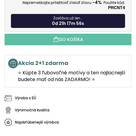
-4%
Nepremeškajte príležitosť získať zľavu
. Použite kód:
PRCNT4
Zostáva už len...
0d 21h 17m 54s
DO KOŠÍKA
Akcia 2+1 zdarma
⭐ Kúpte 3 ľubovoľné motívy a ten najlacnejší
budete mať od nás ZADARMO! ⭐
Výroba v EÚ
Výnimočná kvalita
Najobľúbenejší výrobca