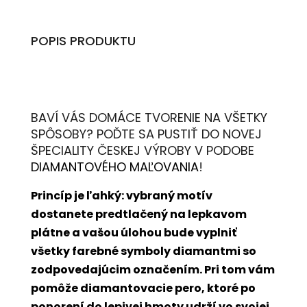
POPIS PRODUKTU
BAVÍ VÁS DOMÁCE TVORENIE NA VŠETKY
SPÔSOBY? POĎTE SA PUSTIŤ DO NOVEJ
ŠPECIALITY ČESKEJ VÝROBY V PODOBE
DIAMANTOVÉHO MAĽOVANIA
!
Princíp je ľahký: vybraný motív
dostanete predtlačený na lepkavom
plátne a vašou úlohou bude vyplniť
všetky farebné symboly diamantmi so
zodpovedajúcim označením. Pri tom vám
pomôže diamantovacie pero, ktoré po
ponorení do lepivej hmoty udrží vo svojej