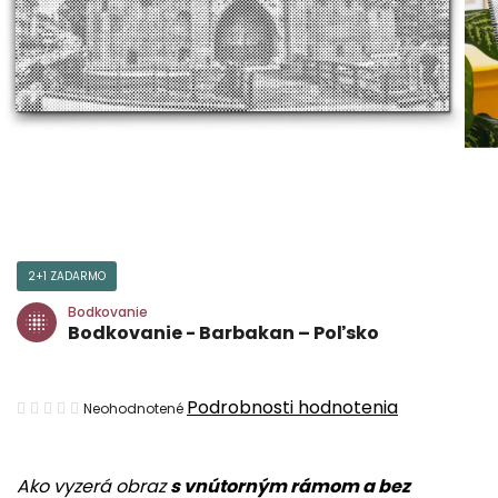
2+1 ZADARMO
Bodkovanie
Bodkovanie - Barbakan – Poľsko
Priemerné
Podrobnosti hodnotenia
Neohodnotené
hodnotenie
produktu
Ako vyzerá obraz
s vnútorným rámom a bez
je