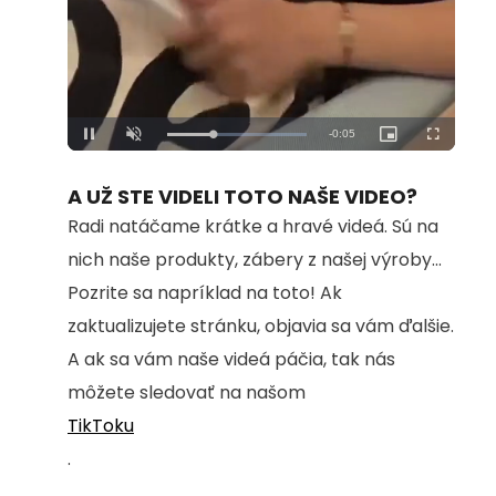
Remaining
-
0:05
Loaded
:
Pause
Unmute
Picture-
Fullscreen
100.00%
in-
Picture
Time
A UŽ STE VIDELI TOTO NAŠE VIDEO?
Radi natáčame krátke a hravé videá. Sú na
nich naše produkty, zábery z našej výroby...
Pozrite sa napríklad na toto! Ak
zaktualizujete stránku, objavia sa vám ďalšie.
A ak sa vám naše videá páčia, tak nás
môžete sledovať na našom
TikToku
.