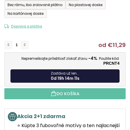
Bez rámu, iba zrolované plátno
Na plastovej doske
Na kartónovej doske
Doprava a platba
od
€11,29
J
-4%
Nepremeškajte príležitosť získať zľavu
. Použite kód:
PRCNT4
Zostáva už len...
0d 19h 14m 11s
DO KOŠÍKA
Akcia 2+1 zdarma
⭐ Kúpte 3 ľubovoľné motívy a ten najlacnejší