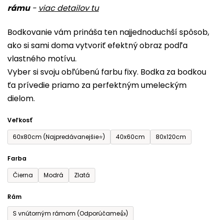
rámu
-
viac detailov tu
0,0
z
Bodkovanie vám prináša ten najjednoduchší spôsob,
5
ako si sami doma vytvoriť efektný obraz podľa
hviezdičiek.
vlastného motívu.
Vyber si svoju obľúbenú farbu fixy. Bodka za bodkou
ťa prívedie priamo za perfektným umeleckým
dielom.
Veľkosť
60x80cm (Najpredávanejšie⭐)
40x60cm
80x120cm
Farba
Čierna
Modrá
Zlatá
Rám
S vnútorným rámom (Odporúčame👍)