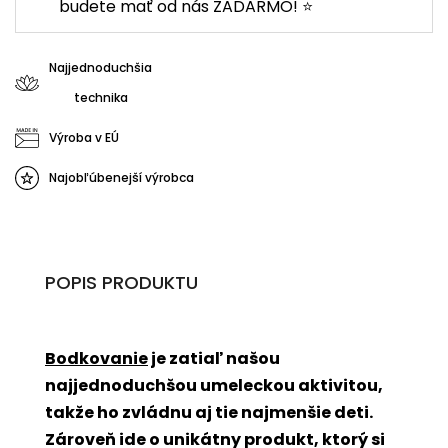
budete mať od nás ZADARMO! ⭐
Najjednoduchšia
technika
Výroba v EÚ
Najobľúbenejší výrobca
POPIS PRODUKTU
Bodkovanie
je zatiaľ našou
najjednoduchšou umeleckou aktivitou,
takže ho zvládnu aj tie najmenšie deti.
Zároveň ide o unikátny produkt, ktorý si