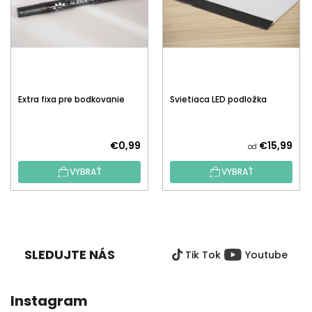
Extra fixa pre bodkovanie
Svietiaca LED podložka
€0,99
€15,99
od
VYBRAŤ
VYBRAŤ
Z
Á
P
SLEDUJTE NÁS
Tik Tok
Youtube
Ä
T
I
Instagram
E