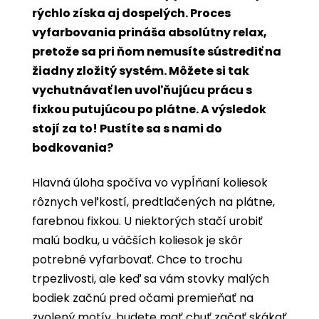
rýchlo získa aj dospelých. Proces
vyfarbovania prináša absolútny relax,
pretože sa pri ňom nemusíte sústrediť na
žiadny zložitý systém. Môžete si tak
vychutnávať len uvoľňujúcu prácu s
fixkou putujúcou po plátne. A výsledok
stojí za to! Pustíte sa s nami do
bodkovania?
Hlavná úloha spočíva vo vypĺňaní koliesok
rôznych veľkostí, predtlačených na plátne,
farebnou fixkou. U niektorých stačí urobiť
malú bodku, u väčších koliesok je skôr
potrebné vyfarbovať. Chce to trochu
trpezlivosti, ale keď sa vám stovky malých
bodiek začnú pred očami premieňať na
zvolený motív, budete mať chuť začať skákať