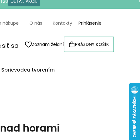
OT20
DETAIL AKCIE
o nákupe
O nás
Kontakty
Prihlásenie
ásiť sa
Zoznam želaní
PRÁZDNY KOŠÍK
NÁKUPNÝ
KOŠÍK
Sprievodca tvorením
a nad horami