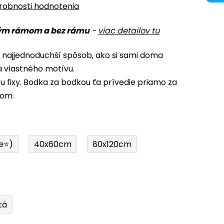
robnosti hodnotenia
ým rámom a bez rámu
-
viac detailov tu
 najjednoduchší spôsob, ako si sami doma
a vlastného motívu.
u fixy. Bodka za bodkou ťa prívedie priamo za
lom.
e⭐)
40x60cm
80x120cm
tá