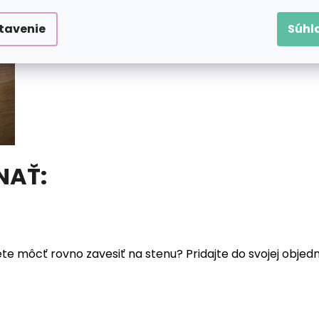
tavenie
Súhl
NAŤ:
ete môcť rovno zavesiť na stenu? Pridajte do svojej obj