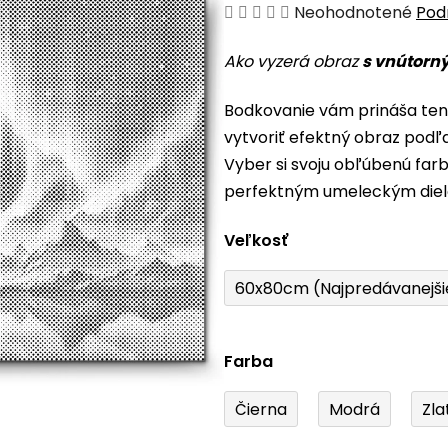
Priemerné
Neohodnotené
Pod
hodnotenie
Ako vyzerá obraz
s vnútorn
produktu
je
Bodkovanie vám prináša ten
0,0
vytvoriť efektný obraz podľ
z
Vyber si svoju obľúbenú farb
5
perfektným umeleckým die
hviezdičiek.
Veľkosť
60x80cm (Najpredávanejši
Farba
Čierna
Modrá
Zla