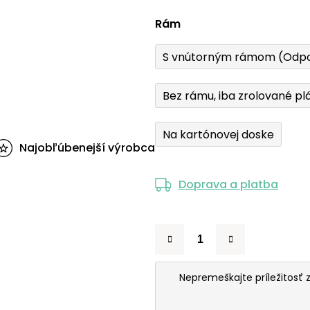
Rám
S vnútorným rámom (Odp
Bez rámu, iba zrolované pl
Na kartónovej doske
Najobľúbenejší výrobca
Doprava a platba
Nepremeškajte príležitosť 