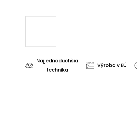
Najjednoduchšia
Výroba v EÚ
technika