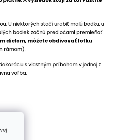
plátne. A výsledok stojí za to! Pustíte
ou. U niektorých stačí urobiť malú bodku, u
 malých bodiek začnú pred očami premieňať
ím dielom, môžete obdivovať fotku
rným rámom).
 dekoráciu s vlastným príbehom v jednej z
ávna voľba.
vej