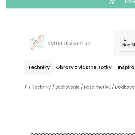
Práv
Prejsť
na
obsah
Techniky
Obrazy z vlastnej fotky
Inšpirá
Domov
/
Techniky
/
Bodkovanie
/
Naše motívy
/
Bodkovan