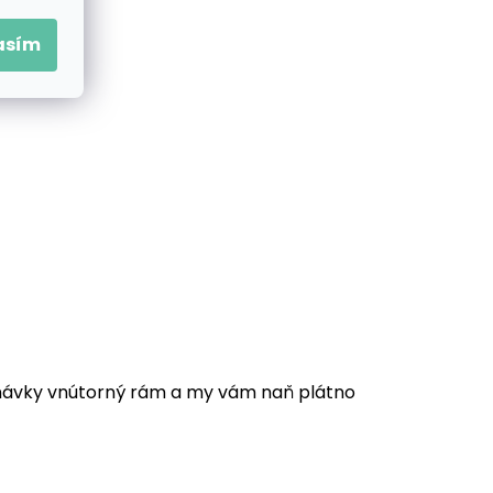
asím
ednávky vnútorný rám a my vám naň plátno