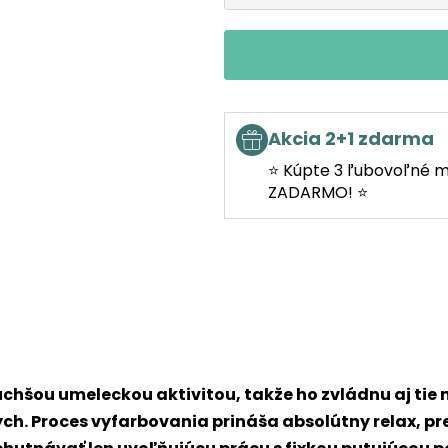
Akcia 2+1 zdarma
⭐ Kúpte 3 ľubovoľné m
ZADARMO! ⭐
chšou umeleckou aktivitou, takže ho zvládnu aj tie 
lých. Proces vyfarbovania prináša absolútny relax, p