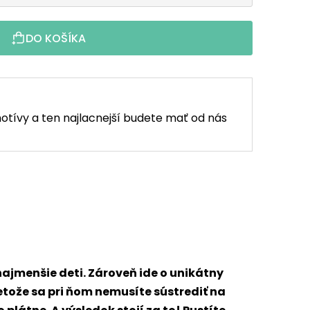
DO KOŠÍKA
otívy a ten najlacnejší budete mať od nás
najmenšie deti. Zároveň ide o unikátny
retože sa pri ňom nemusíte sústrediť na