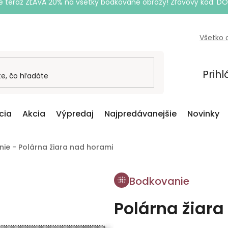
e teraz ZĽAVA 20% na všetky bodkované obrazy! Zľavový kód: D
Všetko 
Prihl
cia
Akcia
Výpredaj
Najpredávanejšie
Novinky
ie - Polárna žiara nad horami
Bodkovanie
Polárna žiar