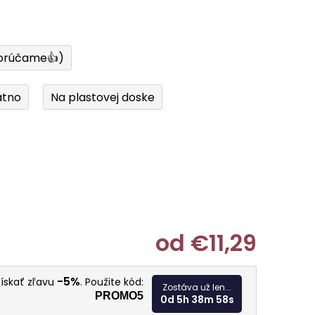
orúčame👍)
átno
Na plastovej doske
od
€11,29
Jednotkov
-5%
získať zľavu
. Použite kód:
Zostáva už len...
PROMO5
0d 5h 38m 57s