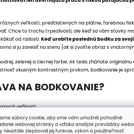
chutnávať len uvoľňujúcu prácu s fixkou putujúcou po 
rôznych veľkostí, predtlačených na plátne, farebnou fixk
vať. Chce to trochu trpezlivosti, ale keď sa vám stovky
kákať od radosti.
Keď urobíte poslednú bodku za svoj
rovno si ju zavesiť na stenu (ak si zvolíte obraz s vnúto
rej, zelenej a čiernej farbe. Ak teda zháňate originálnu
iestnosť vkusným kontrastným prvkom, bodkovanie je spr
AVA NA BODKOVANIE?
ôznych veľkostí
ame súbory cookie, aby sme vám umožnili pohodlné
adanie webovej stránky a vďaka analýze prevádzky webo
y neustále zlepšovali jej funkcie, výkon a použiteľnosť.