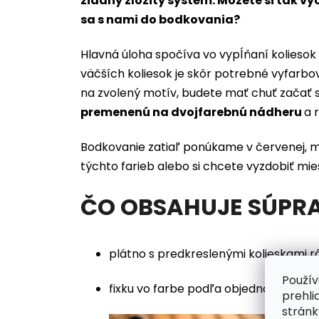
žiadny zložitý systém. Môžete si tak vy
sa s nami do bodkovania?
Hlavná úloha spočíva vo vypĺňaní koliesok 
väčších koliesok je skôr potrebné vyfarbo
na zvolený motív, budete mať chuť začať s
premenenú na dvojfarebnú nádheru
a 
Bodkovanie zatiaľ ponúkame v červenej, mod
týchto farieb alebo si chcete vyzdobiť m
ČO OBSAHUJE SÚPR
plátno s predkreslenými kolieskami r
Použív
fixku vo farbe podľa objednávky
prehli
stránk