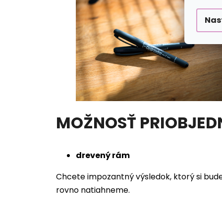
Nas
MOŽNOSŤ PRIOBJED
drevený rám
Chcete impozantný výsledok, ktorý si bud
rovno natiahneme.