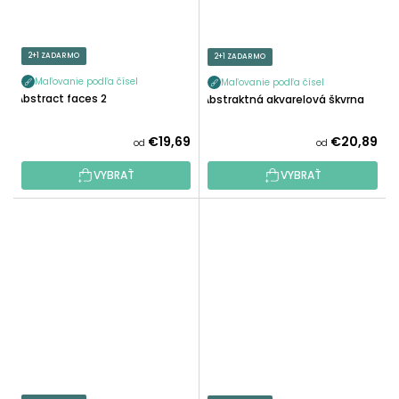
2+1 ZADARMO
2+1 ZADARMO
Maľovanie podľa čísel
Maľovanie podľa čísel
Abstract faces 2
Abstraktná akvarelová škvrna
€19,69
€20,89
od
od
VYBRAŤ
VYBRAŤ