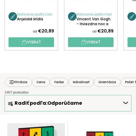
Maľovanie podľa čísel
Maľovanie podľa čísel
Anjelské krídla
Vincent Van Gogh
– Hviezdna noc a
líška
€20,89
€20,89
od
od
VYBRAŤ
VYBRAŤ
Filtrácia
Cena
Farba
Náročnosť
Orientácia
Počet 
2407 produktov
R
Radiť podľa:
Odporúčame
A
D
E
V
N
Ý
I