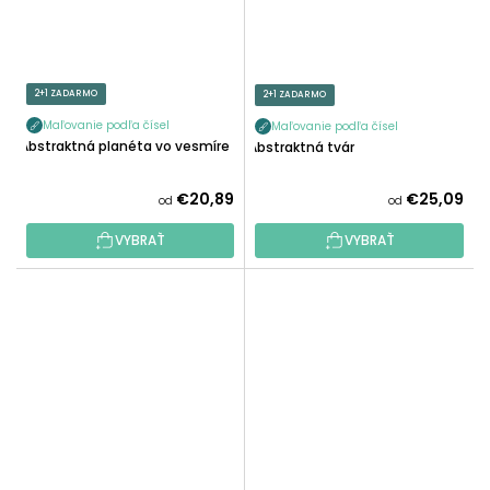
2+1 ZADARMO
2+1 ZADARMO
Maľovanie podľa čísel
Maľovanie podľa čísel
Abstraktná planéta vo vesmíre
Abstraktná tvár
€20,89
€25,09
od
od
VYBRAŤ
VYBRAŤ