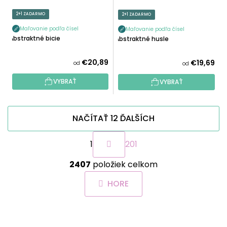
2+1 ZADARMO
2+1 ZADARMO
Maľovanie podľa čísel
Maľovanie podľa čísel
Abstraktné bicie
Abstraktné husle
€20,89
€19,69
od
od
VYBRAŤ
VYBRAŤ
NAČÍTAŤ 12 ĎALŠÍCH
S
1
201
t
r
O
á
2407
položiek celkom
v
n
l
k
HORE
á
o
d
v
a
a
Z
c
n