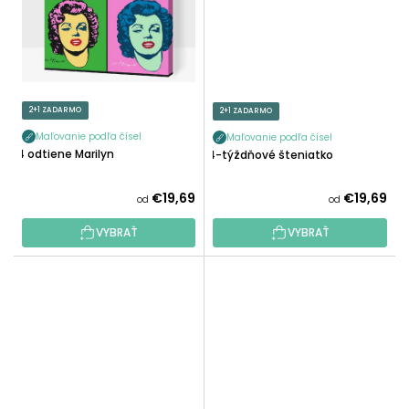
2+1 ZADARMO
2+1 ZADARMO
Maľovanie podľa čísel
Maľovanie podľa čísel
4 odtiene Marilyn
4-týždňové šteniatko
€19,69
€19,69
od
od
VYBRAŤ
VYBRAŤ