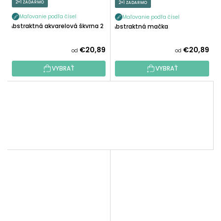
2+1 ZADARMO
2+1 ZADARMO
Maľovanie podľa čísel
Maľovanie podľa čísel
Abstraktná akvarelová škvrna 2
Abstraktná mačka
€20,89
€20,89
od
od
VYBRAŤ
VYBRAŤ