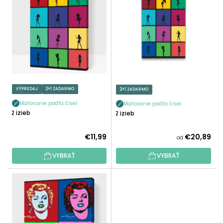
P
E
I
P
S
R
P
O
R
D
O
U
D
K
U
VÝPREDAJ
2+1 ZADARMO
2+1 ZADARMO
T
K
O
Maľovanie podľa čísel
Maľovanie podľa čísel
T
12 izieb
12 izieb
V
O
V
€11,99
€20,89
od
VYBRAŤ
VYBRAŤ