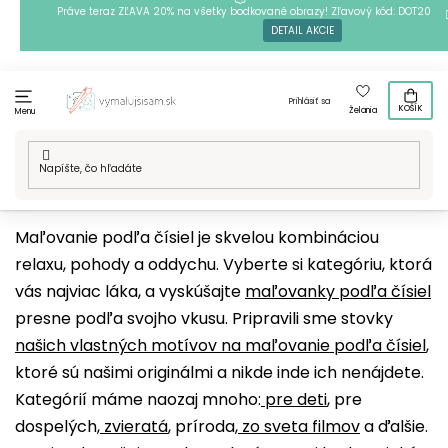
Prejsť
Práve teraz ZĽAVA 20% na všetky bodkované obrazy! Zľavový kód: DOT20
DETAIL AKCIE
na
obsah
Prihlásiť sa
KOŠÍK
Želania
Menu
Domov
/
Techniky
/
Maľovanie podľa čísiel
/
Naše motívy
Maľovanie podľa čísiel je skvelou kombináciou
relaxu, pohody a oddychu. Vyberte si kategóriu, ktorá
vás najviac láka, a vyskúšajte
maľovanky podľa čísiel
presne podľa svojho vkusu. Pripravili sme stovky
našich vlastných motívov na maľovanie podľa čísiel
,
ktoré sú našimi originálmi a nikde inde ich nenájdete.
Kategórií máme naozaj mnoho:
pre deti
, pre
dospelých,
zvieratá
, príroda,
zo sveta filmov
a ďalšie.