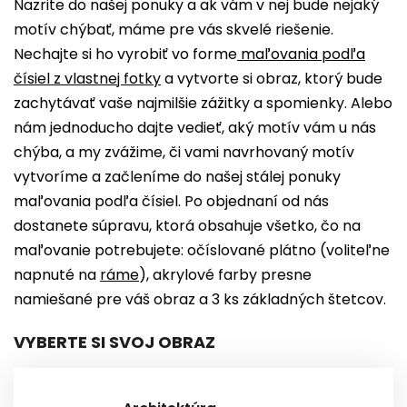
Nazrite do našej ponuky a ak vám v nej bude nejaký
motív chýbať, máme pre vás skvelé riešenie.
Nechajte si ho vyrobiť vo forme
maľovania podľa
čísiel z vlastnej fotky
a vytvorte si obraz, ktorý bude
zachytávať vaše najmilšie zážitky a spomienky. Alebo
nám jednoducho dajte vedieť, aký motív vám u nás
chýba, a my zvážime, či vami navrhovaný motív
vytvoríme a začleníme do našej stálej ponuky
maľovania podľa čísiel. Po objednaní od nás
dostanete súpravu, ktorá obsahuje všetko, čo na
maľovanie potrebujete: očíslované plátno (voliteľne
napnuté n
a
ráme
), akrylové farby presne
namiešané pre váš obraz a 3 ks základných štetcov.
VYBERTE SI SVOJ OBRAZ