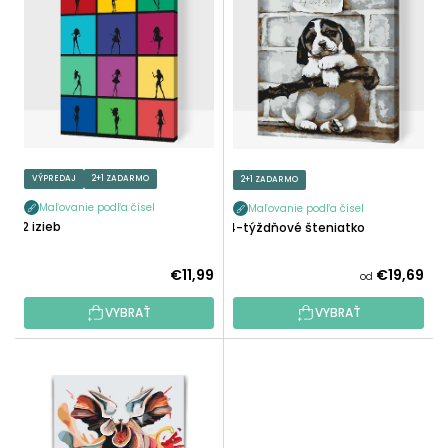
P
E
I
P
S
R
P
O
R
D
O
U
D
K
U
VÝPREDAJ
2+1 ZADARMO
2+1 ZADARMO
T
K
O
Maľovanie podľa čísel
Maľovanie podľa čísel
T
12 izieb
4-týždňové šteniatko
V
O
V
€11,99
€19,69
od
VYBRAŤ
VYBRAŤ