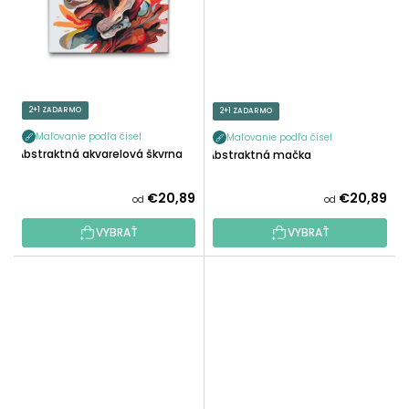
2+1 ZADARMO
2+1 ZADARMO
Maľovanie podľa čísel
Maľovanie podľa čísel
Abstraktná akvarelová škvrna
Abstraktná mačka
€20,89
€20,89
od
od
VYBRAŤ
VYBRAŤ