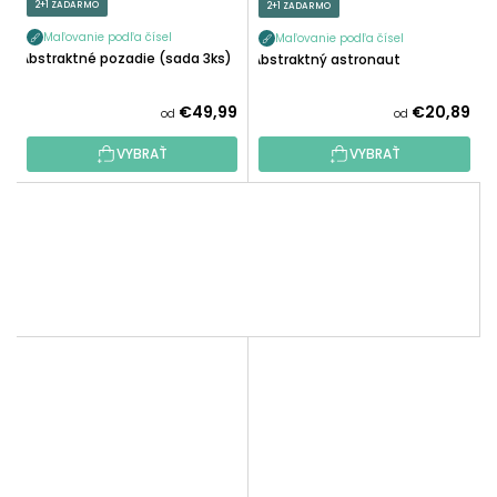
2+1 ZADARMO
2+1 ZADARMO
Maľovanie podľa čísel
Maľovanie podľa čísel
Abstraktné pozadie (sada 3ks)
Abstraktný astronaut
€49,99
€20,89
od
od
VYBRAŤ
VYBRAŤ