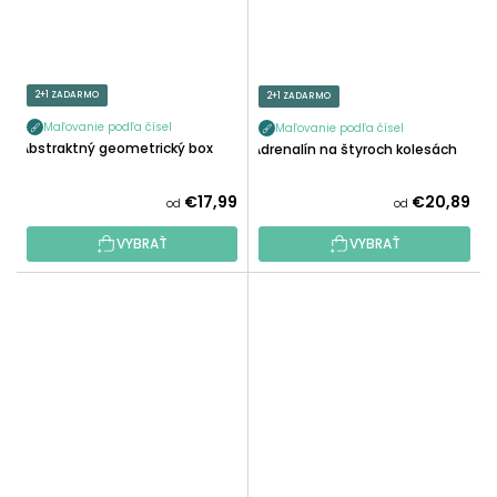
2+1 ZADARMO
2+1 ZADARMO
Maľovanie podľa čísel
Maľovanie podľa čísel
Abstraktný geometrický box
Adrenalín na štyroch kolesách
€17,99
€20,89
od
od
VYBRAŤ
VYBRAŤ