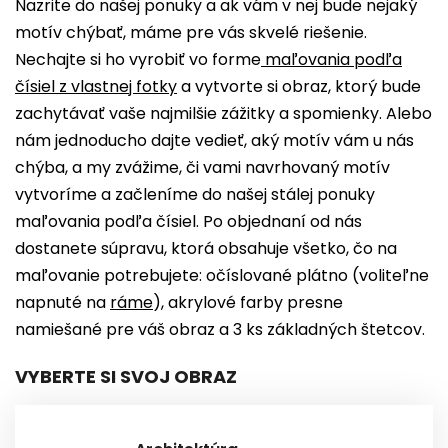
Nazrite do našej ponuky a ak vám v nej bude nejaký
motív chýbať, máme pre vás skvelé riešenie.
Nechajte si ho vyrobiť vo forme
maľovania podľa
čísiel z vlastnej fotky
a vytvorte si obraz, ktorý bude
zachytávať vaše najmilšie zážitky a spomienky. Alebo
nám jednoducho dajte vedieť, aký motív vám u nás
chýba, a my zvážime, či vami navrhovaný motív
vytvoríme a začleníme do našej stálej ponuky
maľovania podľa čísiel. Po objednaní od nás
dostanete súpravu, ktorá obsahuje všetko, čo na
maľovanie potrebujete: očíslované plátno (voliteľne
napnuté n
a
ráme
), akrylové farby presne
namiešané pre váš obraz a 3 ks základných štetcov.
VYBERTE SI SVOJ OBRAZ