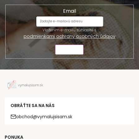
Email
Vložením e-mailu súhlasíte s
podmienkami ochrany osobných údajov
ODOSLAŤ
OBRÁŤTE SA NA NÁS
obchod@vymalujsisam.sk
PONUKA