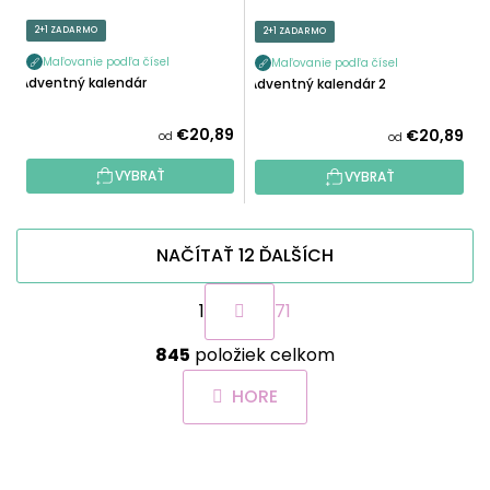
2+1 ZADARMO
2+1 ZADARMO
Maľovanie podľa čísel
Maľovanie podľa čísel
Adventný kalendár
Adventný kalendár 2
€20,89
€20,89
od
od
VYBRAŤ
VYBRAŤ
NAČÍTAŤ 12 ĎALŠÍCH
S
1
71
t
r
O
á
845
položiek celkom
v
n
l
k
HORE
á
o
d
v
a
a
Z
c
n