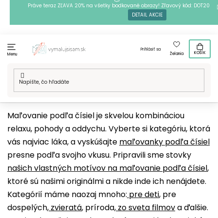
Prejsť
Práve teraz ZĽAVA 20% na všetky bodkované obrazy! Zľavový kód: DOT20
DETAIL AKCIE
na
obsah
Prihlásiť sa
KOŠÍK
Želania
Menu
Domov
/
Techniky
/
Maľovanie podľa čísiel
/
Naše motívy
Maľovanie podľa čísiel je skvelou kombináciou
relaxu, pohody a oddychu. Vyberte si kategóriu, ktorá
vás najviac láka, a vyskúšajte
maľovanky podľa čísiel
presne podľa svojho vkusu. Pripravili sme stovky
našich vlastných motívov na maľovanie podľa čísiel
,
ktoré sú našimi originálmi a nikde inde ich nenájdete.
Kategórií máme naozaj mnoho:
pre deti
, pre
dospelých,
zvieratá
, príroda,
zo sveta filmov
a ďalšie.