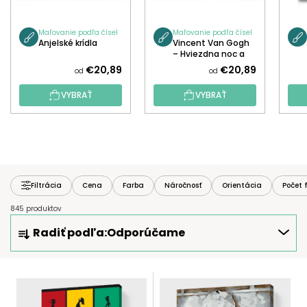
Maľovanie podľa čísel
Maľovanie podľa čísel
Anjelské krídla
Vincent Van Gogh
– Hviezdna noc a
líška
€20,89
€20,89
od
od
VYBRAŤ
VYBRAŤ
Filtrácia
Cena
Farba
Náročnosť
Orientácia
Počet 
845 produktov
R
Radiť podľa:
Odporúčame
A
D
E
V
N
Ý
I