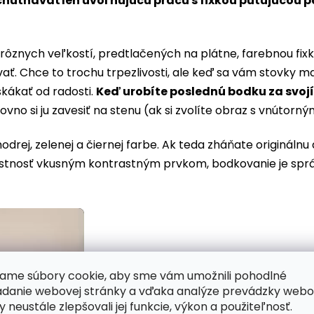
chutnávať len uvoľňujúcu prácu s fixkou putujúcou po 
rôznych veľkostí, predtlačených na plátne, farebnou fixk
vať. Chce to trochu trpezlivosti, ale keď sa vám stovky
kákať od radosti.
Keď urobíte poslednú bodku za svoj
rovno si ju zavesiť na stenu (ak si zvolíte obraz s vnúto
rej, zelenej a čiernej farbe. Ak teda zháňate originálnu
iestnosť vkusným kontrastným prvkom, bodkovanie je spr
ame súbory cookie, aby sme vám umožnili pohodlné
adanie webovej stránky a vďaka analýze prevádzky webo
y neustále zlepšovali jej funkcie, výkon a použiteľnosť.