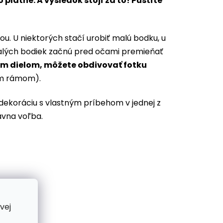
plátne. A výsledok stojí za to! Pustíte
ou. U niektorých stačí urobiť malú bodku, u
 malých bodiek začnú pred očami premieňať
ím dielom, môžete obdivovať fotku
rným rámom).
 dekoráciu s vlastným príbehom v jednej z
ávna voľba.
vej