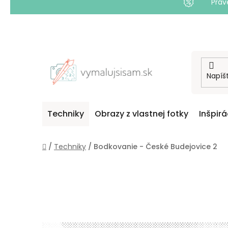
Práv
Prejsť
na
obsah
Techniky
Obrazy z vlastnej fotky
Inšpirá
Domov
/
Techniky
/
Bodkovanie - České Budejovice 2