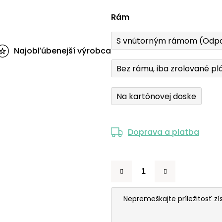
Rám
S vnútorným rámom (Odp
Najobľúbenejší výrobca
Bez rámu, iba zrolované pl
Na kartónovej doske
Doprava a platba
Nepremeškajte príležitosť zí