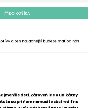
DO KOŠÍKA
otívy a ten najlacnejší budete mať od nás
najmenšie deti. Zároveň ide o unikátny
retože sa pri ňom nemusíte sústrediť na