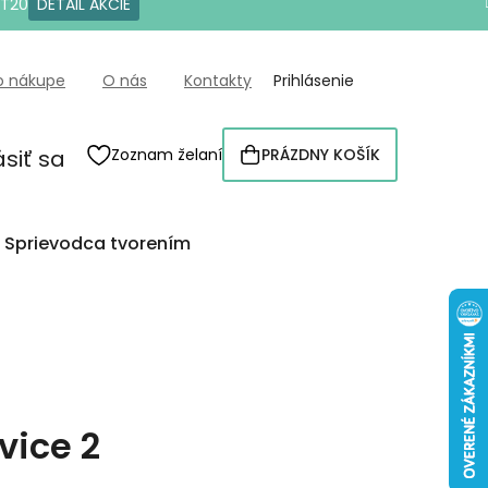
OT20
DETAIL AKCIE
o nákupe
O nás
Kontakty
Prihlásenie
ásiť sa
Zoznam želaní
PRÁZDNY KOŠÍK
NÁKUPNÝ
KOŠÍK
Sprievodca tvorením
vice 2