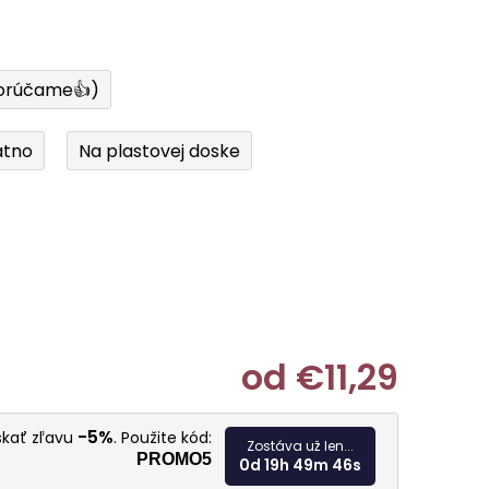
orúčame👍)
átno
Na plastovej doske
od
€11,29
Jednotkov
-5%
skať zľavu
. Použite kód:
Zostáva už len...
PROMO5
0d 19h 49m 45s