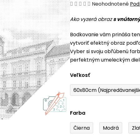
Priemerné
Neohodnotené
Pod
hodnotenie
Ako vyzerá obraz
s vnútorn
produktu
je
Bodkovanie vám prináša ten
0,0
vytvoriť efektný obraz podľ
z
Vyber si svoju obľúbenú farb
5
perfektným umeleckým die
hviezdičiek.
Veľkosť
60x80cm (Najpredávanejši
Farba
Čierna
Modrá
Zla