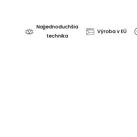
Najjednoduchšia
Výroba v EÚ
technika