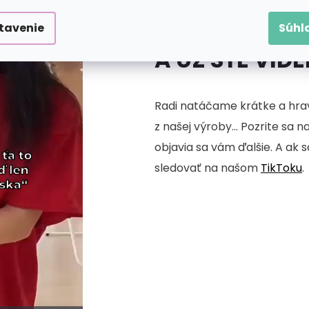
tavenie
Súhl
A UŽ STE VID
Radi natáčame krátke a hrav
z našej výroby... Pozrite sa n
objavia sa vám ďalšie. A ak 
sledovať na našom
TikToku
.