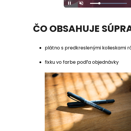
Loaded
:
Unmute
100.00%
ČO OBSAHUJE SÚPR
plátno s predkreslenými kolieskami r
fixku vo farbe podľa objednávky