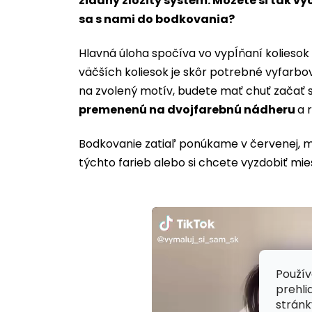
žiadny zložitý systém. Môžete si tak vy
sa s nami do bodkovania?
Hlavná úloha spočíva vo vypĺňaní koliesok 
väčších koliesok je skôr potrebné vyfarbo
na zvolený motív, budete mať chuť začať s
premenenú na dvojfarebnú nádheru
a 
Bodkovanie zatiaľ ponúkame v červenej, mod
týchto farieb alebo si chcete vyzdobiť m
Použív
prehli
stránk