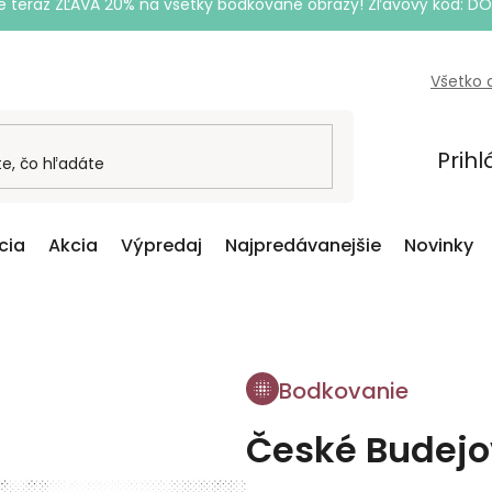
e teraz ZĽAVA 20% na všetky bodkované obrazy! Zľavový kód: D
Všetko 
Prihl
cia
Akcia
Výpredaj
Najpredávanejšie
Novinky
Bodkovanie
České Budejo