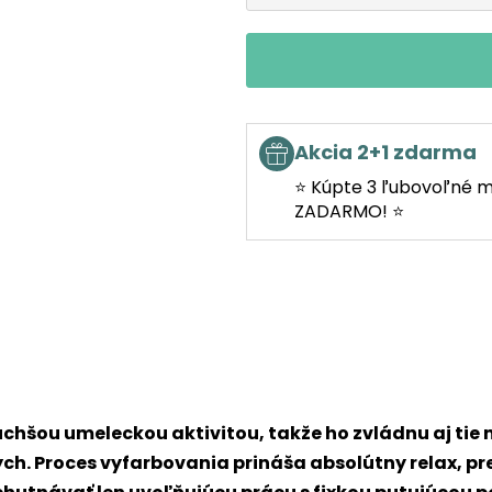
Akcia 2+1 zdarma
⭐ Kúpte 3 ľubovoľné m
ZADARMO! ⭐
chšou umeleckou aktivitou, takže ho zvládnu aj tie 
lých. Proces vyfarbovania prináša absolútny relax, p