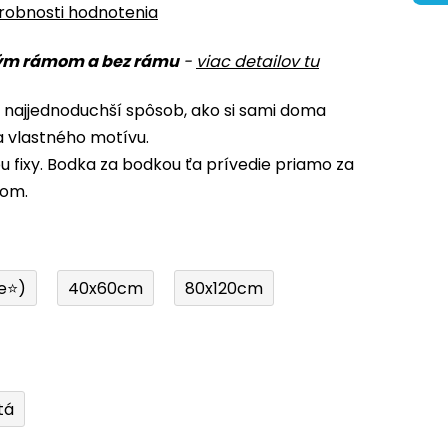
robnosti hodnotenia
ým rámom a bez rámu
-
viac detailov tu
 najjednoduchší spôsob, ako si sami doma
a vlastného motívu.
u fixy. Bodka za bodkou ťa prívedie priamo za
lom.
e⭐)
40x60cm
80x120cm
tá