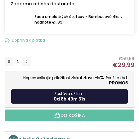
Zadarmo od nás dostanete
Sada umeleckých štetcov - Bambusové 4ks v
hodnote €1,99
Doprava a platba
€59,99
€29,99
J
-5%
Nepremeškajte príležitosť získať zľavu
. Použite kód:
PROMO5
Zostáva už len...
0d 8h 49m 50s
DO KOŠÍKA