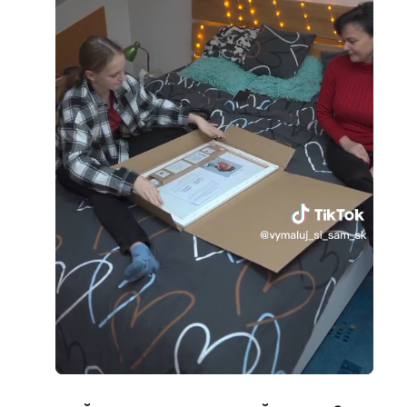
Loaded
:
Unmute
72.82%