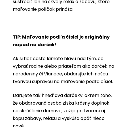
sústrediť len na skvelý relax a zábavu, ktoré
maľovanie políčok prináša.
TIP: Maľovanie podľa čísiel je originálny
nápad na darček!
Ak si tiež často lámete hlavu nad tým, čo
vybrať rodine alebo priateľom ako darček na
narodeniny či Vianoce, obdarujte ich našou
tvorivou súpravou na maľovanie podľa čísiel.
Darujete tak hneď dva darčeky: okrem toho,
že obdarovaná osoba získa krásny doplnok
na skrášlenie domova, zažije pri tvorení aj
kopu zábavy, relaxu a vyskúša opäť niečo
nové.