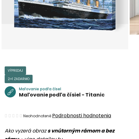
VÝPREDAJ
2+1 ZADARMO
Maľovanie podľa čísel
Maľovanie podľa čísiel - Titanic
Priemerné
Podrobnosti hodnotenia
Neohodnotené
hodnotenie
Ako vyzerá obraz
s vnútorným rámom a bez
produktu