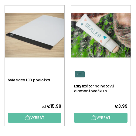
3 + 1
Svietiaca LED podložka
Lak/fixátor na hotovú
diamantovačku s
aplikátorom
€15,99
€3,99
od
VYBRAŤ
VYBRAŤ
Z