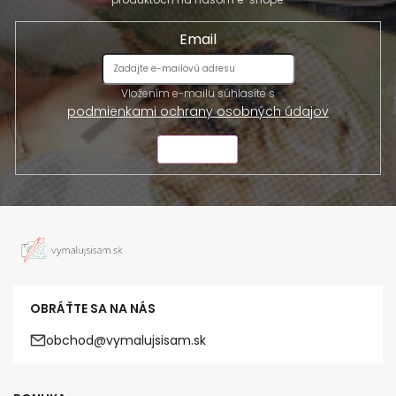
Email
Vložením e-mailu súhlasíte s
podmienkami ochrany osobných údajov
ODOSLAŤ
OBRÁŤTE SA NA NÁS
obchod@vymalujsisam.sk