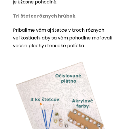
je úžasne pohodlné.
Tri štetce rôznych hrúbok
Pribalíme vám aj štetce v troch rôznych
veľkostiach, aby sa vám pohodlne maľovali
väčšie plochy i tenučké políčka.