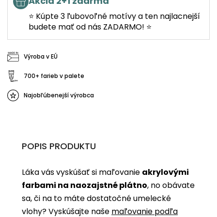
Akcia 2+1 zdarma
⭐ Kúpte 3 ľubovoľné motívy a ten najlacnejší
budete mať od nás ZADARMO! ⭐
Výroba v EÚ
700+ farieb v palete
Najobľúbenejší výrobca
POPIS PRODUKTU
Láka vás vyskúšať si maľovanie
akrylovými
farbami na naozajstné plátno
, no obávate
sa, či na to máte dostatočné umelecké
vlohy? Vyskúšajte naše
maľovanie podľa