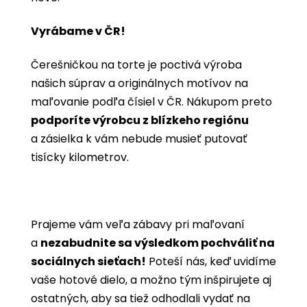
Vyrábame v ČR!
Čerešničkou na torte je poctivá výroba
našich súprav a originálnych motívov na
maľovanie podľa čísiel v ČR. Nákupom preto
podporíte výrobcu z blízkeho regiónu
a zásielka k vám nebude musieť putovať
tisícky kilometrov.
Prajeme vám veľa zábavy pri maľovaní
a
nezabudnite sa výsledkom pochváliť na
sociálnych sieťach!
Poteší nás, keď uvidíme
vaše hotové dielo, a možno tým inšpirujete aj
ostatných, aby sa tiež odhodlali vydať na