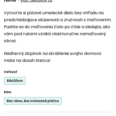
rámu
-
viac detailov tu
je
0,0
Vytvorte si pútavé umelecké dielo bez ohľadu na
z
predchádzajúce skúsenosti a zručnosti s maľovaním.
5
Pustite sa do maľovania číslo po čísle a sledujte, ako
hviezdičiek.
vám pod rukami vzniká vlastnoručne namaľovaný
obraz.
Nádherný doplnok na skrášlenie svojho domova
máte na dosah štetca!
Veľkosť
80x120cm
Rám
Bez rámu, iba zrolované plátno