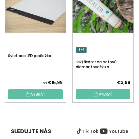
3 + 1
Svietiaca LED podložka
Lak/fixátor na hotovú
diamantovačku s
aplikátorom
€15,99
€3,99
od
VYBRAŤ
VYBRAŤ
Z
Á
P
SLEDUJTE NÁS
Tik Tok
Youtube
Ä