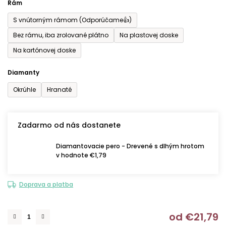
Rám
S vnútorným rámom (Odporúčame👍)
Bez rámu, iba zrolované plátno
Na plastovej doske
Na kartónovej doske
Diamanty
Okrúhle
Hranaté
Zadarmo od nás dostanete
Diamantovacie pero - Drevené s dlhým hrotom
v hodnote €1,79
Doprava a platba
od
€21,79