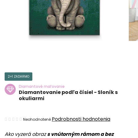
2+1 ZADARMO
Diamantové maľovanie
Diamantovanie podľa čísiel - Sloník s
okuliarmi
Priemerné
Podrobnosti hodnotenia
Neohodnotené
hodnotenie
Ako vyzerá obraz
s vnútorným rámom a bez
produktu