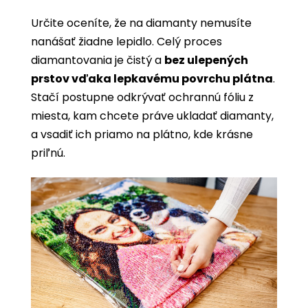
Určite oceníte, že na diamanty nemusíte
nanášať žiadne lepidlo. Celý proces
diamantovania je čistý a
bez ulepených
prstov vďaka lepkavému povrchu plátna
.
Stačí postupne odkrývať ochrannú fóliu z
miesta, kam chcete práve ukladať diamanty,
a vsadiť ich priamo na plátno, kde krásne
priľnú.