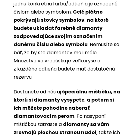
jednu konkrétnu farbu/odtieň a je označené
číslom alebo symbolom.
Celé plátno
pokrývajú stovky symbolov, na ktoré
budete ukladať farebné diamanty
zodpovedajúce svojím označením
danému číslu alebo symbolu
. Nemusíte sa
báť, že by ste diamantov mali málo.
Množstvo vo vrecúšku je veľkorysé a
z každého odtieňa budete mať dostatočnú
rezervu.
Dostanete od nás aj
špeciálnu mištičku, na
ktorú si diamanty vysypete, a potom si
ich môžete pohodlne naberať
diamantovacím perom
. Po nasypaní
mištičkou zatraste a
diamanty sa vám
zrovnajú plochou stranou nadol
, takže ich