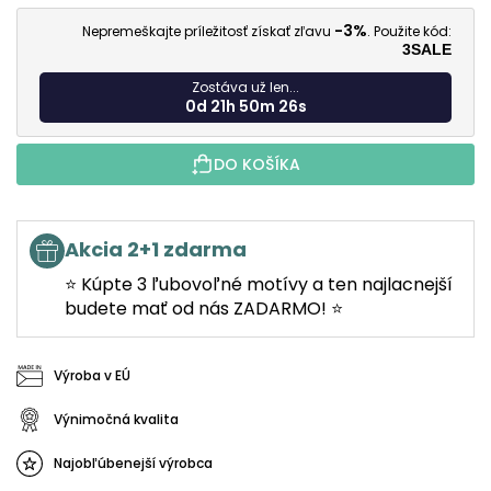
J
-3%
Nepremeškajte príležitosť získať zľavu
. Použite kód:
3SALE
Zostáva už len...
0d 21h 50m 25s
DO KOŠÍKA
Akcia 2+1 zdarma
⭐ Kúpte 3 ľubovoľné motívy a ten najlacnejší
budete mať od nás ZADARMO! ⭐
Výroba v EÚ
Výnimočná kvalita
Najobľúbenejší výrobca