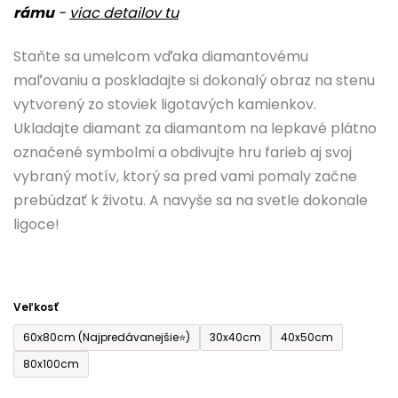
rámu
-
viac detailov tu
je
0,0
Staňte sa umelcom vďaka diamantovému
z
maľovaniu a poskladajte si dokonalý obraz na stenu
5
vytvorený zo stoviek ligotavých kamienkov.
hviezdičiek.
Ukladajte diamant za diamantom na lepkavé plátno
označené symbolmi a obdivujte hru farieb aj svoj
vybraný motív, ktorý sa pred vami pomaly začne
prebúdzať k životu. A navyše sa na svetle dokonale
ligoce!
Veľkosť
60x80cm (Najpredávanejšie⭐)
30x40cm
40x50cm
80x100cm