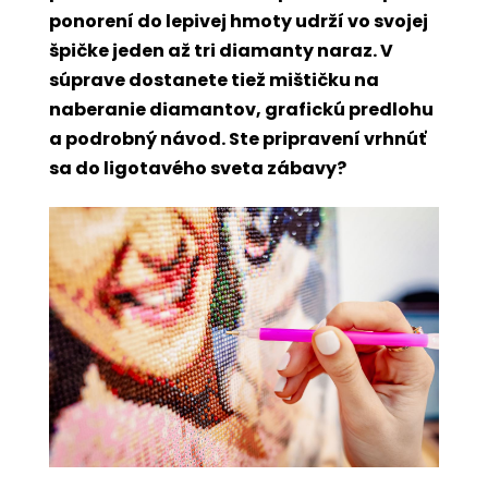
ponorení do lepivej hmoty udrží vo svojej
špičke jeden až tri diamanty naraz. V
súprave dostanete tiež mištičku na
naberanie diamantov, grafickú predlohu
a podrobný návod. Ste pripravení vrhnúť
sa do ligotavého sveta zábavy?