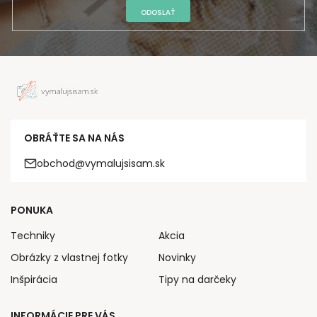
ODOSLAŤ
OBRÁŤTE SA NA NÁS
obchod@vymalujsisam.sk
PONUKA
Techniky
Akcia
Obrázky z vlastnej fotky
Novinky
Inšpirácia
Tipy na darčeky
INFORMÁCIE PRE VÁS