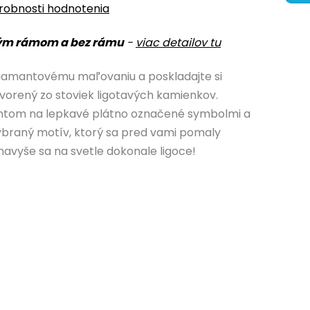
robnosti hodnotenia
ým rámom a bez rámu
-
viac detailov tu
iamantovému maľovaniu a poskladajte si
vorený zo stoviek ligotavých kamienkov.
antom na lepkavé plátno označené symbolmi a
 vybraný motív, ktorý sa pred vami pomaly
navyše sa na svetle dokonale ligoce!