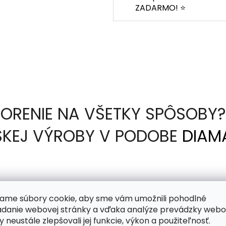
ZADARMO! ⭐
ORENIE NA VŠETKY SPÔSOBY? 
ESKEJ VÝROBY V PODOBE
DIAM
nete predtlačený na lepkavom plátne a vašou úlohou 
ame súbory cookie, aby sme vám umožnili pohodlné
m. Pri tom vám pomôže diamantovacie pero, ktoré p
adanie webovej stránky a vďaka analýze prevádzky webo
raz. V súprave dostanete tiež mištičku na naberanie
y neustále zlepšovali jej funkcie, výkon a použiteľnosť.