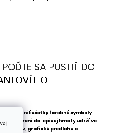
POĎTE SA PUSTIŤ DO
ANTOVÉHO
bude vyplniť všetky farebné symboly
o ponorení do lepivej hmoty udrží vo
vej
 diamantov, grafickú predlohu a