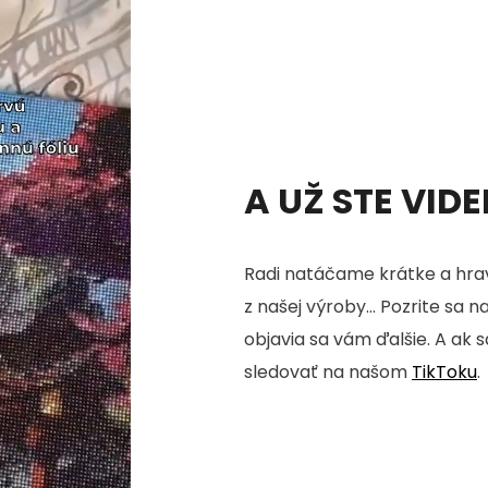
A UŽ STE VID
Radi natáčame krátke a hrav
z našej výroby... Pozrite sa n
objavia sa vám ďalšie. A ak 
sledovať na našom
TikToku
.