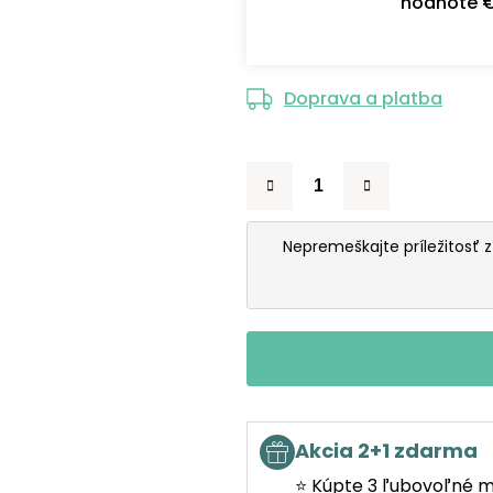
hodnote €
Doprava a platba
Nepremeškajte príležitosť 
Akcia 2+1 zdarma
⭐ Kúpte 3 ľubovoľné m