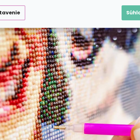
 sa do ligotavého sveta zábavy?
tavenie
Súhl