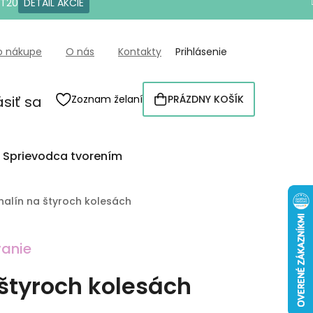
OT20
DETAIL AKCIE
o nákupe
O nás
Kontakty
Prihlásenie
ásiť sa
Zoznam želaní
PRÁZDNY KOŠÍK
NÁKUPNÝ
KOŠÍK
Sprievodca tvorením
nalín na štyroch kolesách
anie
štyroch kolesách