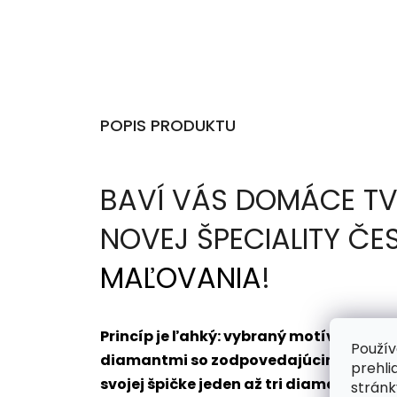
POPIS PRODUKTU
BAVÍ VÁS DOMÁCE TV
NOVEJ ŠPECIALITY Č
MAĽOVANIA
!
Princíp je ľahký: vybraný motív dosta
Použív
diamantmi so zodpovedajúcim označení
prehli
svojej špičke jeden až tri diamanty na
stránk