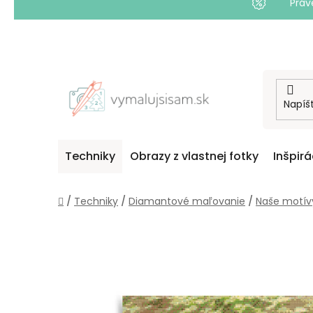
Práv
Prejsť
na
obsah
Techniky
Obrazy z vlastnej fotky
Inšpirá
Domov
/
Techniky
/
Diamantové maľovanie
/
Naše motív