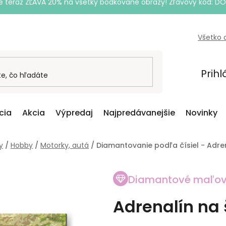
e teraz ZĽAVA 20% na všetky bodkované obrazy! Zľavový kód: D
Všetko 
Prihl
cia
Akcia
Výpredaj
Najpredávanejšie
Novinky
y
/
Hobby
/
Motorky, autá
/
Diamantovanie podľa čísiel - Adre
Diamantové maľov
Adrenalín na 