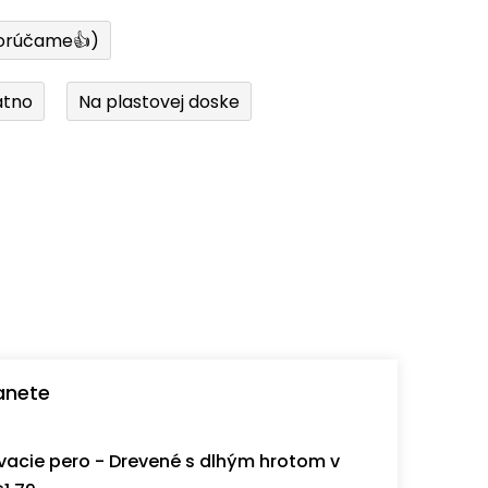
orúčame👍)
átno
Na plastovej doske
anete
acie pero - Drevené s dlhým hrotom v