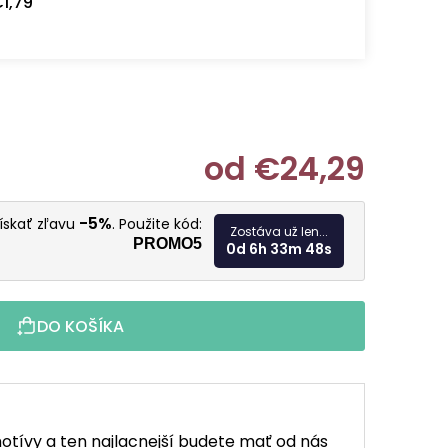
1,79
od
€24,29
Jednotkov
-5%
získať zľavu
. Použite kód:
Zostáva už len...
PROMO5
0d 6h 33m 47s
DO KOŠÍKA
otívy a ten najlacnejší budete mať od nás