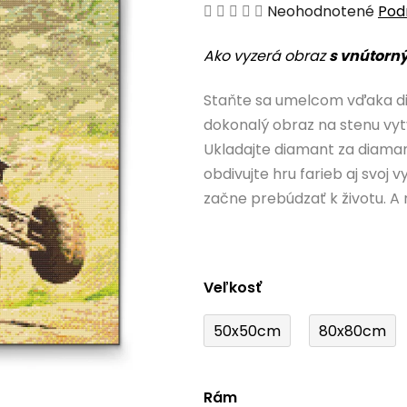
Priemerné
Neohodnotené
Pod
hodnotenie
Ako vyzerá obraz
s vnútorn
produktu
je
Staňte sa umelcom vďaka d
0,0
dokonalý obraz na stenu vyt
z
Ukladajte diamant za diam
5
obdivujte hru farieb aj svoj
hviezdičiek.
začne prebúdzať k životu. A 
Veľkosť
50x50cm
80x80cm
Rám