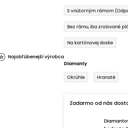
S vnútorným rámom (Odp
Bez rámu, iba zrolované pl
Na kartónovej doske
Najobľúbenejší výrobca
Diamanty
Okrúhle
Hranaté
Zadarmo od nás dost
Diamantov