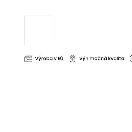
Výroba v EÚ
Výnimočná kvalita