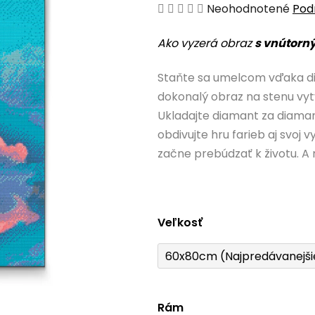
Priemerné
Neohodnotené
Pod
hodnotenie
Ako vyzerá obraz
s vnútorn
produktu
je
Staňte sa umelcom vďaka d
0,0
dokonalý obraz na stenu vyt
z
Ukladajte diamant za diam
5
obdivujte hru farieb aj svoj
hviezdičiek.
začne prebúdzať k životu. A 
Veľkosť
60x80cm (Najpredávanejši
Rám