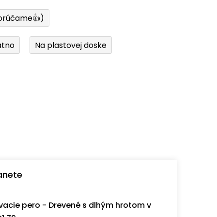
orúčame👍)
átno
Na plastovej doske
anete
acie pero - Drevené s dlhým hrotom v