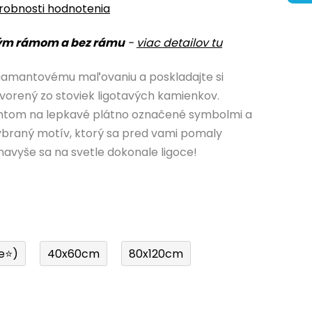
robnosti hodnotenia
ým rámom a bez rámu
-
viac detailov tu
iamantovému maľovaniu a poskladajte si
vorený zo stoviek ligotavých kamienkov.
antom na lepkavé plátno označené symbolmi a
 vybraný motív, ktorý sa pred vami pomaly
navyše sa na svetle dokonale ligoce!
e⭐)
40x60cm
80x120cm