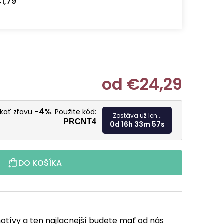
1,79
od
€24,29
Jednotkov
-4%
skať zľavu
. Použite kód:
Zostáva už len...
PRCNT4
0d 16h 33m 56s
DO KOŠÍKA
otívy a ten najlacnejší budete mať od nás