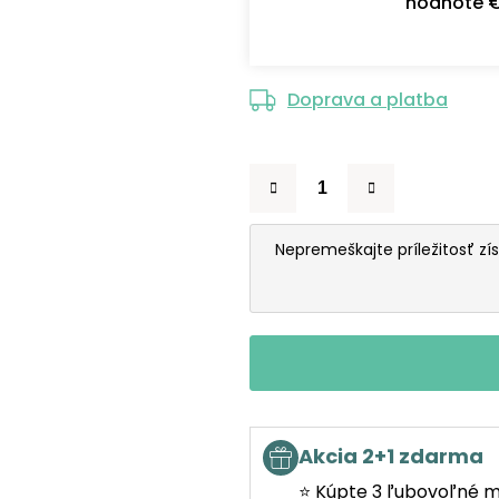
hodnote €
Doprava a platba
Nepremeškajte príležitosť zí
Akcia 2+1 zdarma
⭐ Kúpte 3 ľubovoľné m