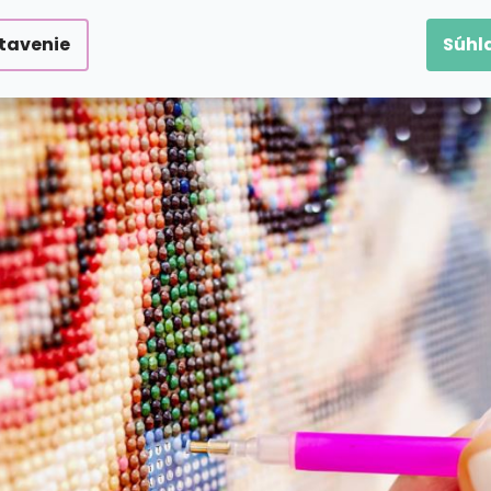
 sa do ligotavého sveta zábavy?
tavenie
Súhl