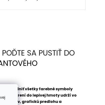
POĎTE SA PUSTIŤ DO
ANTOVÉHO
bude vyplniť všetky farebné symboly
o ponorení do lepivej hmoty udrží vo
vej
 diamantov, grafickú predlohu a