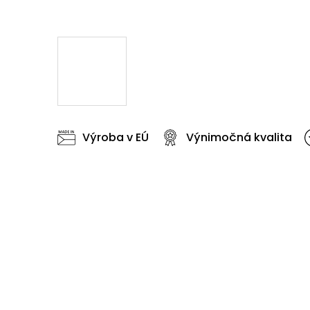
Výroba v EÚ
Výnimočná kvalita