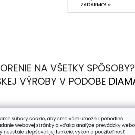
ZADARMO! ⭐
ORENIE NA VŠETKY SPÔSOBY? 
ESKEJ VÝROBY V PODOBE
DIAM
nete predtlačený na lepkavom plátne a vašou úlohou 
ame súbory cookie, aby sme vám umožnili pohodlné
m. Pri tom vám pomôže diamantovacie pero, ktoré p
adanie webovej stránky a vďaka analýze prevádzky webo
raz. V súprave dostanete tiež mištičku na naberanie
y neustále zlepšovali jej funkcie, výkon a použiteľnosť.