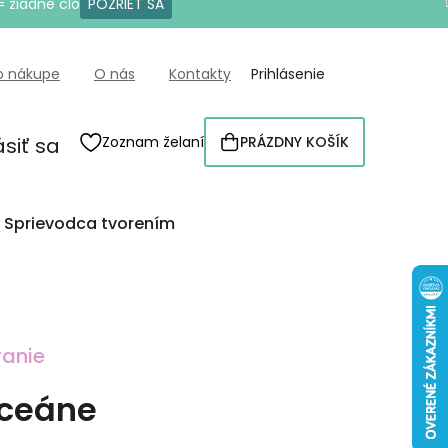
= žiadne clo
POZRIEŤ SA
o nákupe
O nás
Kontakty
Prihlásenie
ásiť sa
Zoznam želaní
PRÁZDNY KOŠÍK
NÁKUPNÝ
KOŠÍK
Sprievodca tvorením
anie
oceáne