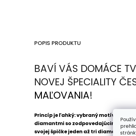
POPIS PRODUKTU
BAVÍ VÁS DOMÁCE TV
NOVEJ ŠPECIALITY Č
MAĽOVANIA
!
Princíp je ľahký: vybraný motív dosta
Použív
diamantmi so zodpovedajúcim označení
prehli
svojej špičke jeden až tri diamanty na
stránk