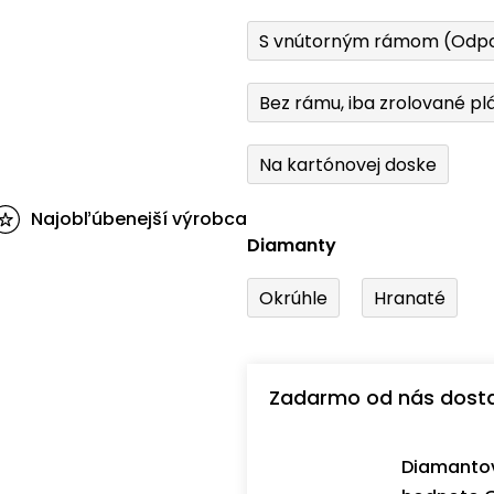
S vnútorným rámom (Odp
Bez rámu, iba zrolované pl
Na kartónovej doske
Najobľúbenejší výrobca
Diamanty
Okrúhle
Hranaté
Zadarmo od nás dost
Diamantov