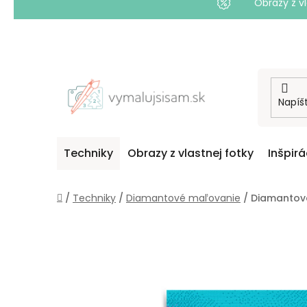
Obrazy z vl
Prejsť
na
obsah
Techniky
Obrazy z vlastnej fotky
Inšpirá
Domov
/
Techniky
/
Diamantové maľovanie
/
Diamantova