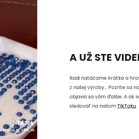
A UŽ STE VID
Radi natáčame krátke a hrav
z našej výroby... Pozrite sa n
objavia sa vám ďalšie. A ak 
sledovať na našom
TikToku
.