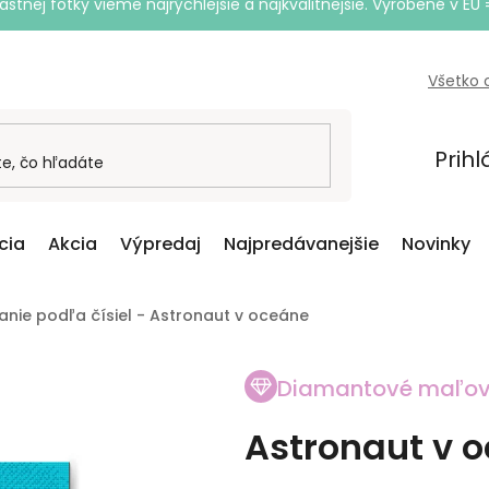
astnej fotky vieme najrýchlejšie a najkvalitnejšie. Vyrobené v EÚ 
Všetko 
Prihl
cia
Akcia
Výpredaj
Najpredávanejšie
Novinky
nie podľa čísiel - Astronaut v oceáne
Diamantové maľov
Astronaut v 