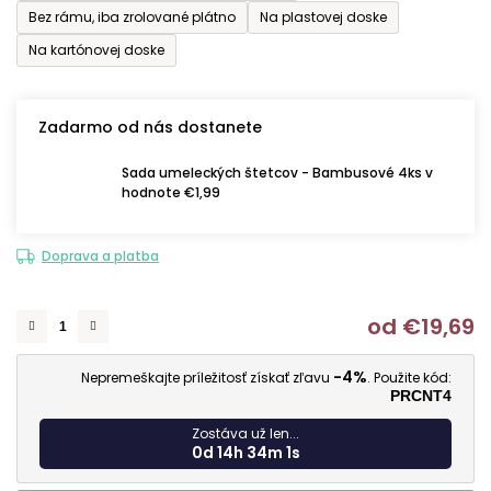
Bez rámu, iba zrolované plátno
Na plastovej doske
Na kartónovej doske
Zadarmo od nás dostanete
Sada umeleckých štetcov - Bambusové 4ks v
hodnote €1,99
Doprava a platba
od
€19,69
J
-4%
Nepremeškajte príležitosť získať zľavu
. Použite kód:
PRCNT4
Zostáva už len...
0d 14h 34m 0s