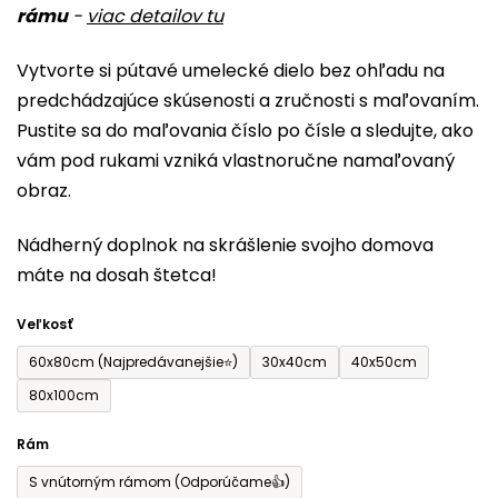
rámu
-
viac detailov tu
je
0,0
Vytvorte si pútavé umelecké dielo bez ohľadu na
z
predchádzajúce skúsenosti a zručnosti s maľovaním.
5
Pustite sa do maľovania číslo po čísle a sledujte, ako
hviezdičiek.
vám pod rukami vzniká vlastnoručne namaľovaný
obraz.
Nádherný doplnok na skrášlenie svojho domova
máte na dosah štetca!
Veľkosť
60x80cm (Najpredávanejšie⭐)
30x40cm
40x50cm
80x100cm
Rám
S vnútorným rámom (Odporúčame👍)