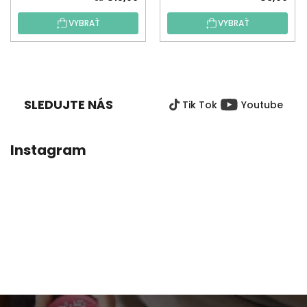
VYBRAŤ
VYBRAŤ
Z
Á
P
SLEDUJTE NÁS
Tik Tok
Youtube
Ä
T
I
Instagram
E