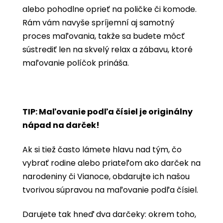
alebo pohodlne oprieť na poličke či komode.
Rám vám navyše spríjemní aj samotný
proces maľovania, takže sa budete môcť
sústrediť len na skvelý relax a zábavu, ktoré
maľovanie políčok prináša.
TIP: Maľovanie podľa čísiel je originálny
nápad na darček!
Ak si tiež často lámete hlavu nad tým, čo
vybrať rodine alebo priateľom ako darček na
narodeniny či Vianoce, obdarujte ich našou
tvorivou súpravou na maľovanie podľa čísiel.
Darujete tak hneď dva darčeky: okrem toho,