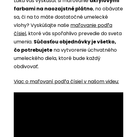
Láka vás vyskúšať si maľovanie
akrylovými
farbami na naozajstné plátno
, no obávate
sa, či na to máte dostatočné umelecké
vlohy? Vyskúšajte naše
maľovanie podľa
čísiel
, ktoré vás spoľahlivo prevedie do sveta
umenia.
Súčasťou objednávky je všetko,
čo potrebujete
na vytvorenie úchvatného
umeleckého diela, ktoré bude každý
obdivovať.
Viac o maľovaní podľa čísiel v našom videu: