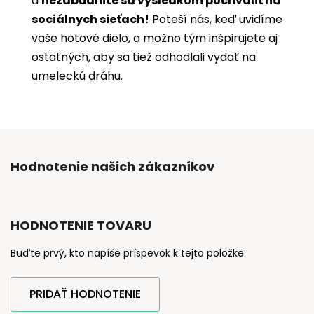
a
nezabudnite sa výsledkom pochváliť na
sociálnych sieťach!
Poteší nás, keď uvidíme
vaše hotové dielo, a možno tým inšpirujete aj
ostatných, aby sa tiež odhodlali vydať na
umeleckú dráhu.
Hodnotenie našich zákazníkov
HODNOTENIE TOVARU
Buďte prvý, kto napíše príspevok k tejto položke.
PRIDAŤ HODNOTENIE