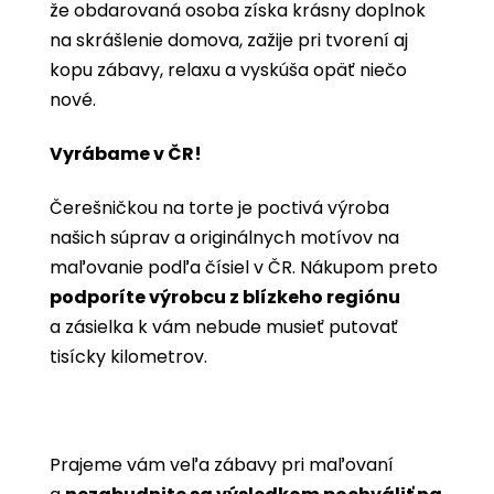
že obdarovaná osoba získa krásny doplnok
na skrášlenie domova, zažije pri tvorení aj
kopu zábavy, relaxu a vyskúša opäť niečo
nové.
Vyrábame v ČR!
Čerešničkou na torte je poctivá výroba
našich súprav a originálnych motívov na
maľovanie podľa čísiel v ČR. Nákupom preto
podporíte výrobcu z blízkeho regiónu
a zásielka k vám nebude musieť putovať
tisícky kilometrov.
Prajeme vám veľa zábavy pri maľovaní