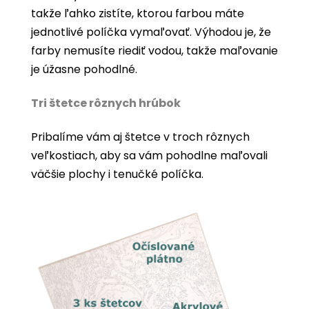
takže ľahko zistíte, ktorou farbou máte
jednotlivé políčka vymaľovať. Výhodou je, že
farby nemusíte riediť vodou, takže maľovanie
je úžasne pohodlné.
Tri štetce rôznych hrúbok
Pribalíme vám aj štetce v troch rôznych
veľkostiach, aby sa vám pohodlne maľovali
väčšie plochy i tenučké políčka.