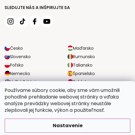
SLEDUJTE NÁS A INŠPIRUJTE SA
Česko
Maďarsko
Slovensko
Rumunsko
Poľsko
Taliansko
Nemecko
Španielsko
Veľká Británia
Rakúsko
Používame súbory cookie, aby sme vám umožnili
pohodlné prehliadanie webovej stránky a vďaka
SPOĽAHLIVÉ MOŽNOSTI DOPRAVY
analýze prevádzky webovej stránky neustále
zlepšovali jej funkcie, výkon a použiteľnosť.
BEZPEČNÉ MOŽNOSTI PLATBY
Nastavenie