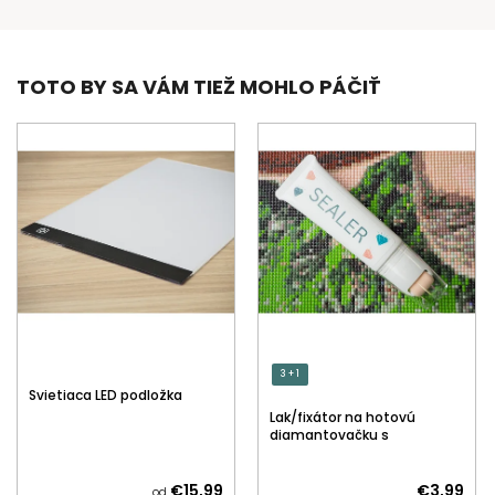
TOTO BY SA VÁM TIEŽ MOHLO PÁČIŤ
3 + 1
Svietiaca LED podložka
Lak/fixátor na hotovú
diamantovačku s
aplikátorom
€15,99
€3,99
od