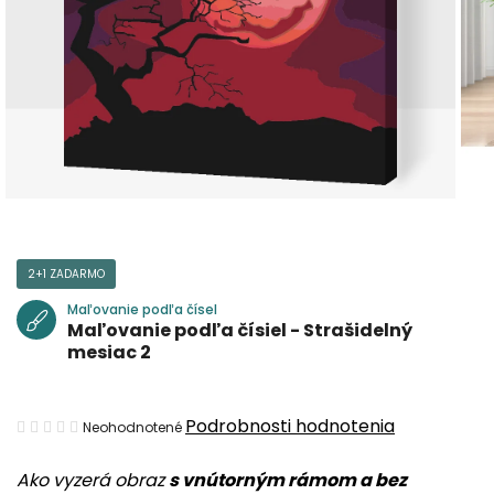
2+1 ZADARMO
Maľovanie podľa čísel
Maľovanie podľa čísiel - Strašidelný
mesiac 2
Priemerné
Podrobnosti hodnotenia
Neohodnotené
hodnotenie
Ako vyzerá obraz
s vnútorným rámom a bez
produktu