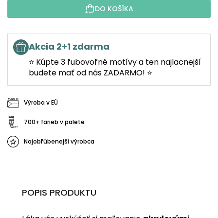
DO KOŠÍKA
Akcia 2+1 zdarma
⭐ Kúpte 3 ľubovoľné motívy a ten najlacnejší
budete mať od nás ZADARMO! ⭐
Výroba v EÚ
700+ farieb v palete
Najobľúbenejší výrobca
POPIS PRODUKTU