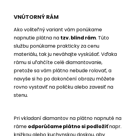
VNÚTORNÝ RÁM
Ako voliteľný variant vám ponúkame
napnutie plátna na
tzv. blind rám
. Túto
službu ponúkame prakticky za cenu
materiálu, tak ju neváhajte vyskúšať. Vďaka
rámu si uľahčíte celé diamantovanie,
pretože sa vám plátno nebude rolovať, a
navyše si ho po dokončení obrazu môžete
rovno vystaviť na poličku alebo zavesiť na
stenu.
Pri vkladaní diamantov na plátno napnuté na
ráme
odporúčame plátno si podložiť
napr.
knižkou alebo kuchynskou doskou, aby