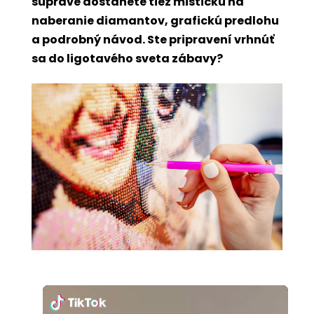
súprave dostanete tiež mištičku na
naberanie diamantov, grafickú predlohu
a podrobný návod. Ste pripravení vrhnúť
sa do ligotavého sveta zábavy?