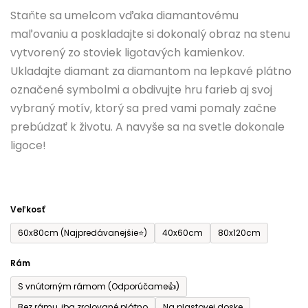
0,0
Staňte sa umelcom vďaka diamantovému
z
maľovaniu a poskladajte si dokonalý obraz na stenu
5
vytvorený zo stoviek ligotavých kamienkov.
hviezdičiek.
Ukladajte diamant za diamantom na lepkavé plátno
označené symbolmi a obdivujte hru farieb aj svoj
vybraný motív, ktorý sa pred vami pomaly začne
prebúdzať k životu. A navyše sa na svetle dokonale
ligoce!
Veľkosť
60x80cm (Najpredávanejšie⭐)
40x60cm
80x120cm
Rám
S vnútorným rámom (Odporúčame👍)
Bez rámu, iba zrolované plátno
Na plastovej doske