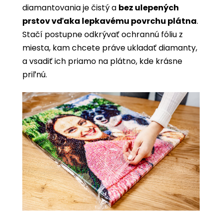
diamantovania je čistý a
bez ulepených
prstov vďaka lepkavému povrchu plátna
.
Stačí postupne odkrývať ochrannú fóliu z
miesta, kam chcete práve ukladať diamanty,
a vsadiť ich priamo na plátno, kde krásne
priľnú.