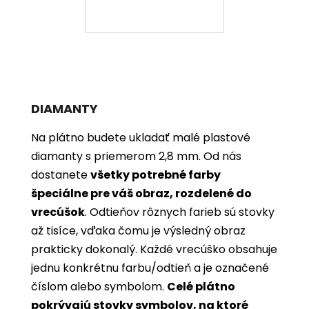
DIAMANTY
Na plátno budete ukladať malé plastové
diamanty s priemerom 2,8 mm. Od nás
dostanete
všetky potrebné farby
špeciálne pre váš obraz, rozdelené do
vrecúšok
. Odtieňov rôznych farieb sú stovky
až tisíce, vďaka čomu je výsledný obraz
prakticky dokonalý. Každé vrecúško obsahuje
jednu konkrétnu farbu/odtieň a je označené
číslom alebo symbolom.
Celé plátno
pokrývajú stovky symbolov, na ktoré