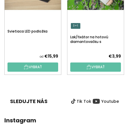
3 + 1
Svietiaca LED podložka
Lak/fixátor na hotovú
diamantovačku s
aplikátorom
€15,99
€3,99
od
VYBRAŤ
VYBRAŤ
Z
Á
P
SLEDUJTE NÁS
Tik Tok
Youtube
Ä
T
I
Instagram
E