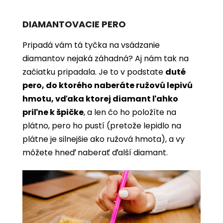
DIAMANTOVACIE PERO
Pripadá vám tá tyčka na vsádzanie
diamantov nejaká záhadná? Aj nám tak na
začiatku pripadala. Je to v podstate
duté
pero, do ktorého naberáte ružovú lepivú
hmotu, vďaka ktorej diamant ľahko
priľne k špičke
, a len čo ho položíte na
plátno, pero ho pustí (pretože lepidlo na
plátne je silnejšie ako ružová hmota), a vy
môžete hneď naberať ďalší diamant.