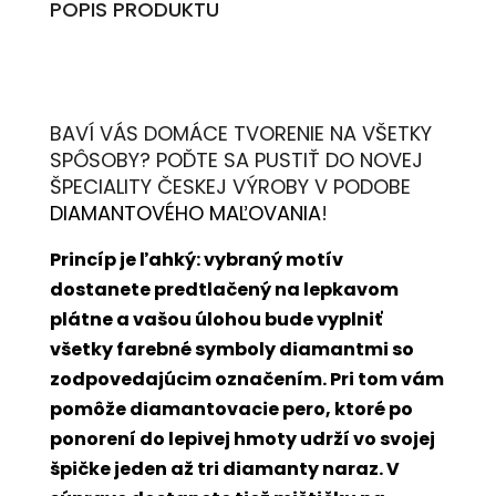
POPIS PRODUKTU
BAVÍ VÁS DOMÁCE TVORENIE NA VŠETKY
SPÔSOBY? POĎTE SA PUSTIŤ DO NOVEJ
ŠPECIALITY ČESKEJ VÝROBY V PODOBE
DIAMANTOVÉHO MAĽOVANIA
!
Princíp je ľahký: vybraný motív
dostanete predtlačený na lepkavom
plátne a vašou úlohou bude vyplniť
všetky farebné symboly diamantmi so
zodpovedajúcim označením. Pri tom vám
pomôže diamantovacie pero, ktoré po
ponorení do lepivej hmoty udrží vo svojej
špičke jeden až tri diamanty naraz. V