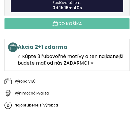
Zostáva už len...
0d 1h 15m 39s
DO KOŠÍKA
Akcia 2+1 zdarma
⭐ Kúpte 3 ľubovoľné motívy a ten najlacnejší
budete mať od nás ZADARMO! ⭐
Výroba v EÚ
Výnimočná kvalita
Najobľúbenejší výrobca