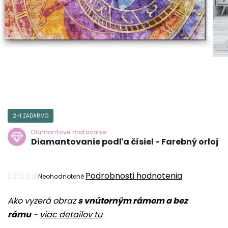
2+1 ZADARMO
Diamantové maľovanie
Diamantovanie podľa čísiel - Farebný orloj
Priemerné
Podrobnosti hodnotenia
Neohodnotené
hodnotenie
Ako vyzerá obraz
s vnútorným rámom a bez
produktu
rámu
-
viac detailov tu
je