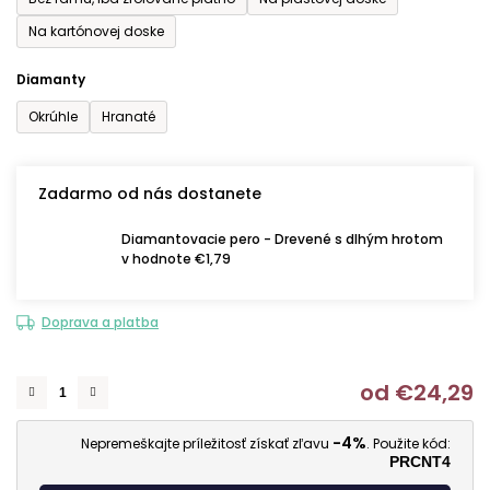
Na kartónovej doske
Diamanty
Okrúhle
Hranaté
Zadarmo od nás dostanete
Diamantovacie pero - Drevené s dlhým hrotom
v hodnote €1,79
Doprava a platba
od
€24,29
J
-4%
Nepremeškajte príležitosť získať zľavu
. Použite kód:
PRCNT4