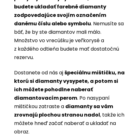
budete ukladať farebné diamanty
zodpovedajúce svojím označením
danému číslu alebo symbolu
. Nemusíte sa
báť, že by ste diamantov mali málo.
Množstvo vo vrecúšku je veľkorysé a
z každého odtieňa budete mať dostatočnú
rezervu.
Dostanete od nás aj
špeciálnu mištičku, na
ktorú si diamanty vysypete, a potom si
ich môžete pohodlne naberať
diamantovacím perom
. Po nasypaní
mištičkou zatraste a
diamanty sa vám
zrovnajú plochou stranou nadol
, takže ich
môžete hneď začať naberať a ukladať na
obraz.