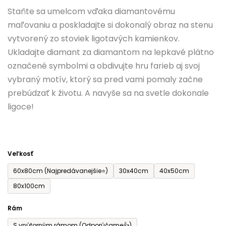
0,0
Staňte sa umelcom vďaka diamantovému
z
maľovaniu a poskladajte si dokonalý obraz na stenu
5
vytvorený zo stoviek ligotavých kamienkov.
hviezdičiek.
Ukladajte diamant za diamantom na lepkavé plátno
označené symbolmi a obdivujte hru farieb aj svoj
vybraný motív, ktorý sa pred vami pomaly začne
prebúdzať k životu. A navyše sa na svetle dokonale
ligoce!
Veľkosť
60x80cm (Najpredávanejšie⭐)
30x40cm
40x50cm
80x100cm
Rám
S vnútorným rámom (Odporúčame👍)