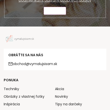
podmienkami ochrany osobných údajov
ODOSLAŤ
OBRÁŤTE SA NA NÁS
obchod@vymalujsisam.sk
PONUKA
Techniky
Akcia
Obrázky z vlastnej fotky
Novinky
Inšpirácia
Tipy na darčeky