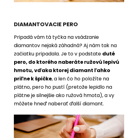
DIAMANTOVACIE PERO
Pripadá vám tá tyčka na vsádzanie
diamantov nejaká záhadná? Aj nám tak na
začiatku pripadala. Je to v podstate
duté
pero, do ktorého naberáte ružovú lepivú
hmotu, vďaka ktorej diamant ľahko
priľne k špičke
, a len čo ho položíte na
plátno, pero ho pustí (pretože lepidlo na
plátne je silnejšie ako ružová hmota), a vy
môžete hneď naberať ďalší diamant.