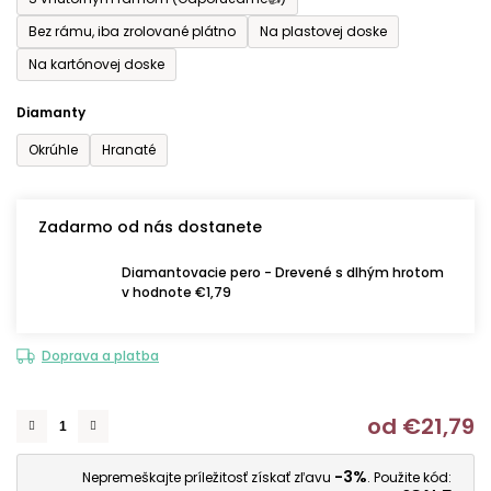
Bez rámu, iba zrolované plátno
Na plastovej doske
Na kartónovej doske
Diamanty
Okrúhle
Hranaté
Zadarmo od nás dostanete
Diamantovacie pero - Drevené s dlhým hrotom
v hodnote €1,79
Doprava a platba
od
€21,79
J
-3%
Nepremeškajte príležitosť získať zľavu
. Použite kód: