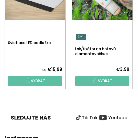
3 + 1
Svietiaca LED podložka
Lak/fixátor na hotovú
diamantovačku s
aplikátorom
€15,99
€3,99
od
VYBRAŤ
VYBRAŤ
Z
Á
P
SLEDUJTE NÁS
Tik Tok
Youtube
Ä
T
I
Instagram