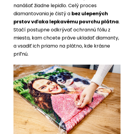
nanášať žiadne lepidlo. Celý proces
diamantovania je čistý a
bez ulepených
prstov vďaka lepkavému povrchu plátna
.
Stačí postupne odkrývať ochrannú fóliu z
miesta, kam chcete práve ukladať diamanty,
a vsadiť ich priamo na plátno, kde krásne
priľnú.