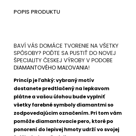
POPIS PRODUKTU
BAVÍ VÁS DOMÁCE TVORENIE NA VŠETKY
SPÔSOBY? POĎTE SA PUSTIŤ DO NOVEJ
ŠPECIALITY ČESKEJ VÝROBY V PODOBE
DIAMANTOVÉHO MAĽOVANIA
!
Princíp je ľahký: vybraný motív
dostanete predtlačený na lepkavom
plátne a vašou úlohou bude vyplniť
všetky farebné symboly diamantmi so
zodpovedajúcim označením. Pri tom vám
pomôže diamantovacie pero, ktoré po
ponorení do lepivej hmoty udrží vo svojej