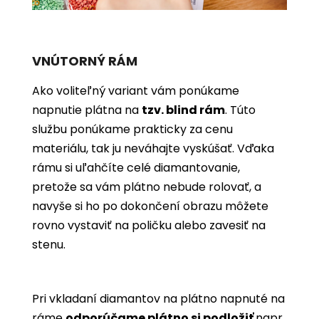
VNÚTORNÝ RÁM
Ako voliteľný variant vám ponúkame
napnutie plátna na
tzv. blind rám
. Túto
službu ponúkame prakticky za cenu
materiálu, tak ju neváhajte vyskúšať. Vďaka
rámu si uľahčíte celé diamantovanie,
pretože sa vám plátno nebude rolovať, a
navyše si ho po dokončení obrazu môžete
rovno vystaviť na poličku alebo zavesiť na
stenu.
Pri vkladaní diamantov na plátno napnuté na
ráme
odporúčame plátno si podložiť
napr.