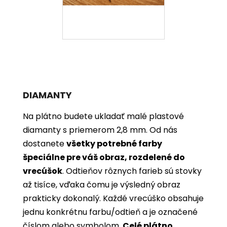
DIAMANTY
Na plátno budete ukladať malé plastové
diamanty s priemerom 2,8 mm. Od nás
dostanete
všetky potrebné farby
špeciálne pre váš obraz, rozdelené do
vrecúšok
. Odtieňov rôznych farieb sú stovky
až tisíce, vďaka čomu je výsledný obraz
prakticky dokonalý. Každé vrecúško obsahuje
jednu konkrétnu farbu/odtieň a je označené
číslom alebo symbolom.
Celé plátno