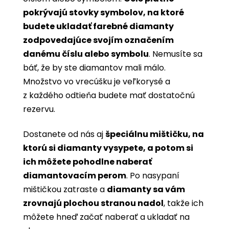
pokrývajú stovky symbolov, na ktoré
budete ukladať farebné diamanty
zodpovedajúce svojím označením
danému číslu alebo symbolu
. Nemusíte sa
báť, že by ste diamantov mali málo.
Množstvo vo vrecúšku je veľkorysé a
z každého odtieňa budete mať dostatočnú
rezervu.
Dostanete od nás aj
špeciálnu mištičku, na
ktorú si diamanty vysypete, a potom si
ich môžete pohodlne naberať
diamantovacím perom
. Po nasypaní
mištičkou zatraste a
diamanty sa vám
zrovnajú plochou stranou nadol
, takže ich
môžete hneď začať naberať a ukladať na