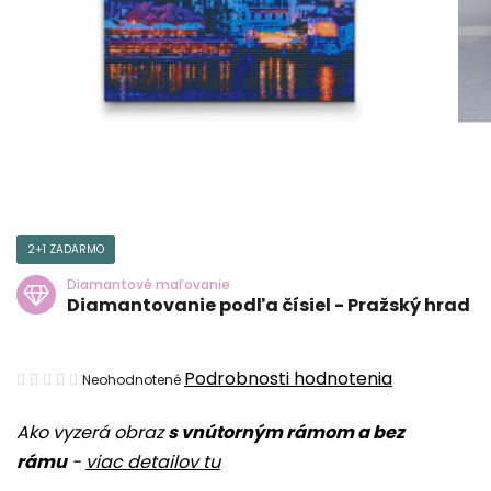
2+1 ZADARMO
Diamantové maľovanie
Diamantovanie podľa čísiel - Pražský hrad
Priemerné
Podrobnosti hodnotenia
Neohodnotené
hodnotenie
Ako vyzerá obraz
s vnútorným rámom a bez
produktu
rámu
-
viac detailov tu
je