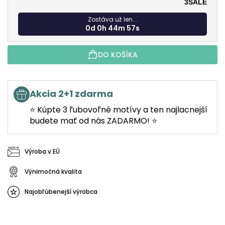
3SALE
Zostáva už len...
0d 0h 44m 56s
DO KOŠÍKA
Akcia 2+1 zdarma
⭐ Kúpte 3 ľubovoľné motívy a ten najlacnejší
budete mať od nás ZADARMO! ⭐
Výroba v EÚ
Výnimočná kvalita
Najobľúbenejší výrobca