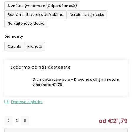
S vnútorným rámom (Odporúčame👍)
Bez rámu, iba zrolované plátno
Na plastovej doske
Na kartónovej doske
Diamanty
Okrúhle
Hranaté
Zadarmo od nás dostanete
Diamantovacie pero - Drevené s dlhým hrotom
v hodnote €1,79
Doprava a platba
od
€21,79
J