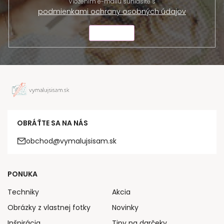
Vložením e-mailu súhlasíte s
podmienkami ochrany osobných údajov
ODOSLAŤ
OBRÁŤTE SA NA NÁS
obchod@vymalujsisam.sk
PONUKA
Techniky
Akcia
Obrázky z vlastnej fotky
Novinky
Inšpirácia
Tipy na darčeky