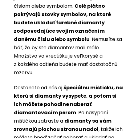
číslom alebo symbolom.
Celé plátno
pokrývajú stovky symbolov, na ktoré
budete ukladať farebné diamanty
zodpovedajúce svojím označením
danému číslu alebo symbolu
. Nemusíte sa
báť, že by ste diamantov mali málo.
Množstvo vo vrecúšku je veľkorysé a
z každého odtieňa budete mať dostatočnú
rezervu.
Dostanete od nás aj
špeciálnu mištičku, na
ktorú si diamanty vysypete, a potom si
ich môžete pohodlne naberať
diamantovacím perom
. Po nasypaní
mištičkou zatraste a
diamanty sa vám
zrovnajú plochou stranou nadol
, takže ich
môžete hneď začať naberať a ukladať na