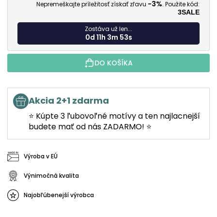
-3%
Nepremeškajte príležitosť získať zľavu
. Použite kód:
3SALE
Zostáva už len...
0d 11h 3m 51s
DO KOŠÍKA
Akcia 2+1 zdarma
⭐ Kúpte 3 ľubovoľné motívy a ten najlacnejší
budete mať od nás ZADARMO! ⭐
Výroba v EÚ
Výnimočná kvalita
Najobľúbenejší výrobca