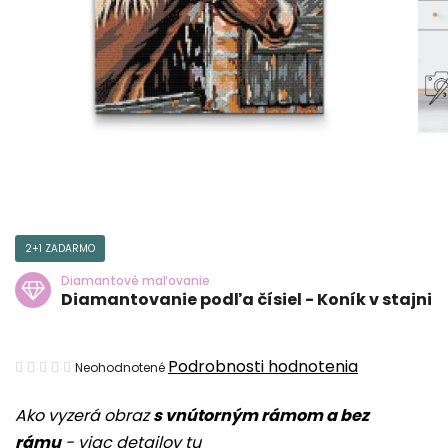
2+1 ZADARMO
Diamantové maľovanie
Diamantovanie podľa čísiel - Koník v stajni
Priemerné
Podrobnosti hodnotenia
Neohodnotené
hodnotenie
Ako vyzerá obraz
s vnútorným rámom a bez
produktu
rámu
-
viac detailov tu
je