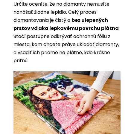
Určite oceníte, že na diamanty nemusíte
nanášať žiadne lepidlo. Celý proces
diamantovania je čistý a
bez ulepených
prstov vďaka lepkavému povrchu plátna
.
Stačí postupne odkrývať ochrannú fóliu z
miesta, kam chcete práve ukladať diamanty,
a vsadiť ich priamo na plátno, kde krásne
priľnú.