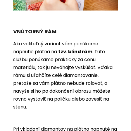
VNÚTORNÝ RÁM
Ako voliteľný variant vám ponúkame
napnutie plátna na
tzv. blind rám
. Túto
službu ponúkame prakticky za cenu
materiálu, tak ju neváhajte vyskúšať. Vďaka
rámu si uľahčíte celé diamantovanie,
pretože sa vám plátno nebude rolovať, a
navyše si ho po dokončení obrazu môžete
rovno vystaviť na poličku alebo zavesiť na
stenu.
Pri vkladaní diamantov na plátno napnuté na