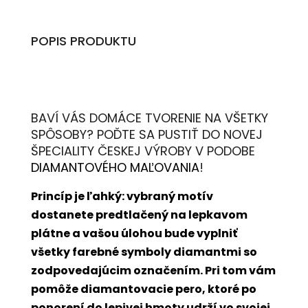
POPIS PRODUKTU
BAVÍ VÁS DOMÁCE TVORENIE NA VŠETKY
SPÔSOBY? POĎTE SA PUSTIŤ DO NOVEJ
ŠPECIALITY ČESKEJ VÝROBY V PODOBE
DIAMANTOVÉHO MAĽOVANIA
!
Princíp je ľahký: vybraný motív
dostanete predtlačený na lepkavom
plátne a vašou úlohou bude vyplniť
všetky farebné symboly diamantmi so
zodpovedajúcim označením. Pri tom vám
pomôže diamantovacie pero, ktoré po
ponorení do lepivej hmoty udrží vo svojej