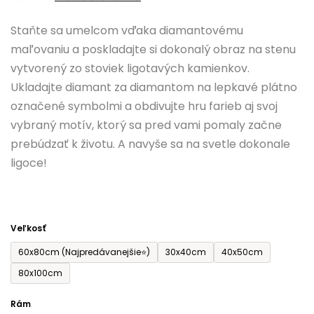
0,0
Staňte sa umelcom vďaka diamantovému
z
maľovaniu a poskladajte si dokonalý obraz na stenu
5
vytvorený zo stoviek ligotavých kamienkov.
hviezdičiek.
Ukladajte diamant za diamantom na lepkavé plátno
označené symbolmi a obdivujte hru farieb aj svoj
vybraný motív, ktorý sa pred vami pomaly začne
prebúdzať k životu. A navyše sa na svetle dokonale
ligoce!
Veľkosť
60x80cm (Najpredávanejšie⭐)
30x40cm
40x50cm
80x100cm
Rám