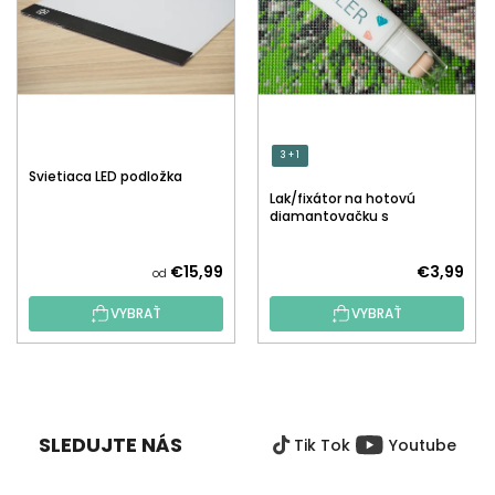
3 + 1
Svietiaca LED podložka
Lak/fixátor na hotovú
diamantovačku s
aplikátorom
€15,99
€3,99
od
VYBRAŤ
VYBRAŤ
Z
Á
P
SLEDUJTE NÁS
Tik Tok
Youtube
Ä
T