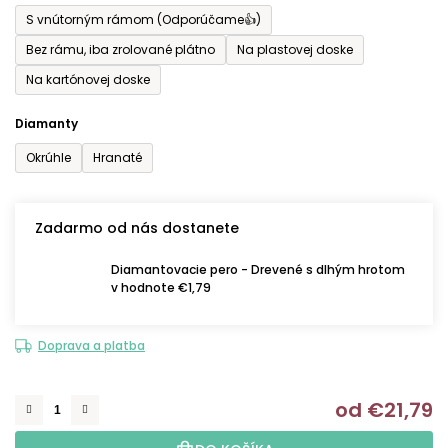
S vnútorným rámom (Odporúčame👍)
Bez rámu, iba zrolované plátno
Na plastovej doske
Na kartónovej doske
Diamanty
Okrúhle
Hranaté
Zadarmo od nás dostanete
Diamantovacie pero - Drevené s dlhým hrotom
v hodnote €1,79
Doprava a platba
od
€21,79
J