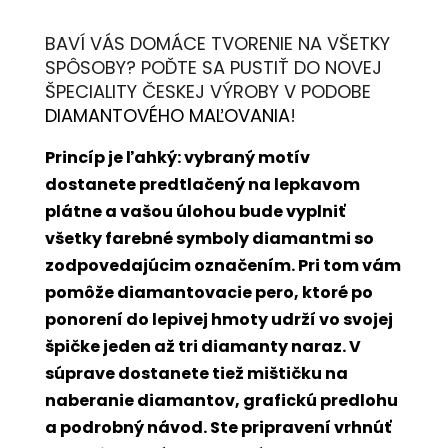
BAVÍ VÁS DOMÁCE TVORENIE NA VŠETKY
SPÔSOBY? POĎTE SA PUSTIŤ DO NOVEJ
ŠPECIALITY ČESKEJ VÝROBY V PODOBE
DIAMANTOVÉHO MAĽOVANIA
!
Princíp je ľahký: vybraný motív
dostanete predtlačený na lepkavom
plátne a vašou úlohou bude vyplniť
všetky farebné symboly diamantmi so
zodpovedajúcim označením. Pri tom vám
pomôže diamantovacie pero, ktoré po
ponorení do lepivej hmoty udrží vo svojej
špičke jeden až tri diamanty naraz. V
súprave dostanete tiež mištičku na
naberanie diamantov, grafickú predlohu
a podrobný návod. Ste pripravení vrhnúť