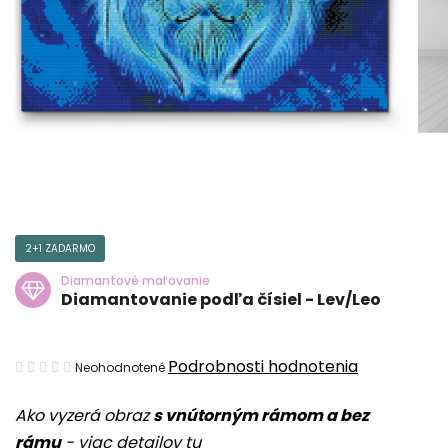
2+1 ZADARMO
Diamantové maľovanie
Diamantovanie podľa čísiel - Lev/Leo
Priemerné
Podrobnosti hodnotenia
Neohodnotené
hodnotenie
Ako vyzerá obraz
s vnútorným rámom a bez
produktu
rámu
-
viac detailov tu
je