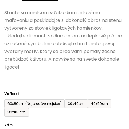
0,0
Staňte sa umelcom vďaka diamantovému
z
maľovaniu a poskladajte si dokonalý obraz na stenu
5
vytvorený zo stoviek ligotavých kamienkov.
hviezdičiek.
Ukladajte diamant za diamantom na lepkavé plátno
označené symbolmi a obdivujte hru farieb aj svoj
vybraný motív, ktorý sa pred vami pomaly začne
prebúdzať k životu. A navyše sa na svetle dokonale
ligoce!
Veľkosť
60x80cm (Najpredávanejšie⭐)
30x40cm
40x50cm
80x100cm
Rám