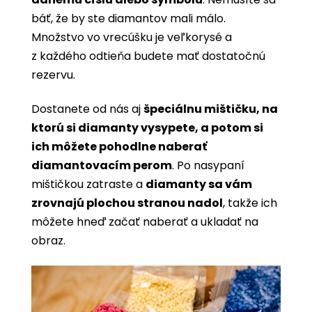
báť, že by ste diamantov mali málo.
Množstvo vo vrecúšku je veľkorysé a
z každého odtieňa budete mať dostatočnú
rezervu.
Dostanete od nás aj
špeciálnu mištičku, na
ktorú si diamanty vysypete, a potom si
ich môžete pohodlne naberať
diamantovacím perom
. Po nasypaní
mištičkou zatraste a
diamanty sa vám
zrovnajú plochou stranou nadol
, takže ich
môžete hneď začať naberať a ukladať na
obraz.