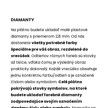
DIAMANTY
Na plátno budete ukladať malé plastové
diamanty s priemerom 2,8 mm. Od nás
dostanete
všetky potrebné farby
špeciálne pre váš obraz, rozdelené do
vrecúšok
. Odtieňov rôznych farieb sú stovky
až tisíce, vďaka čomu je výsledný obraz
prakticky dokonalý. Každé vrecúško obsahuje
jednu konkrétnu farbu/odtieň a je označené
číslom alebo symbolom.
Celé plátno
pokrývajú stovky symbolov, na ktoré
budete ukladať farebné diamanty
zodpovedajúce svojím označením
danému číslu alebo symbolu
. Nemusíte sa