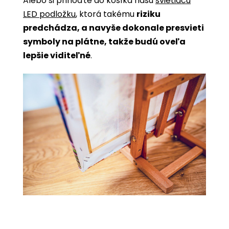
Alebo si prihoďte do košíka našu
svietiacu
LED podložku
, ktorá takému
riziku
predchádza, a navyše dokonale presvieti
symboly na plátne, takže budú oveľa
lepšie viditeľné
.