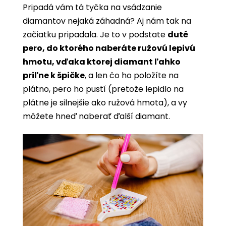
Pripadá vám tá tyčka na vsádzanie
diamantov nejaká záhadná? Aj nám tak na
začiatku pripadala. Je to v podstate
duté
pero, do ktorého naberáte ružovú lepivú
hmotu, vďaka ktorej diamant ľahko
priľne k špičke
, a len čo ho položíte na
plátno, pero ho pustí (pretože lepidlo na
plátne je silnejšie ako ružová hmota), a vy
môžete hneď naberať ďalší diamant.