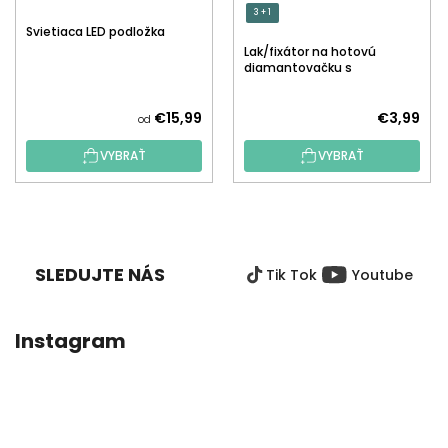
3 + 1
Svietiaca LED podložka
Lak/fixátor na hotovú
diamantovačku s
aplikátorom
€15,99
€3,99
od
VYBRAŤ
VYBRAŤ
Z
Á
P
SLEDUJTE NÁS
Tik Tok
Youtube
Ä
T
I
Instagram
E