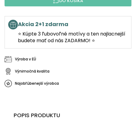
DO KOŠÍKA
Akcia 2+1 zdarma
⭐ Kúpte 3 ľubovoľné motívy a ten najlacnejší
budete mať od nás ZADARMO! ⭐
Výroba v EÚ
Výnimočná kvalita
Najobľúbenejší výrobca
POPIS PRODUKTU