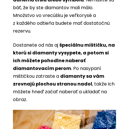
báť, že by ste diamantov mali málo.
Množstvo vo vrecúšku je veľkorysé a
z každého odtieňa budete mať dostatočnú
rezervu.
Dostanete od nás aj
špeciálnu mištičku, na
ktorú si diamanty vysypete, a potom si
ich môžete pohodlne naberať
diamantovacím perom
. Po nasypaní
mištičkou zatraste a
diamanty sa vám
zrovnajú plochou stranou nadol
, takže ich
môžete hneď začať naberať a ukladať na
obraz.