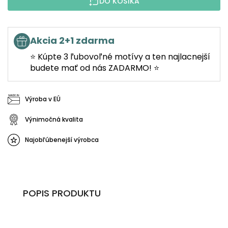
DO KOŠÍKA
Akcia 2+1 zdarma
⭐ Kúpte 3 ľubovoľné motívy a ten najlacnejší
budete mať od nás ZADARMO! ⭐
Výroba v EÚ
Výnimočná kvalita
Najobľúbenejší výrobca
POPIS PRODUKTU