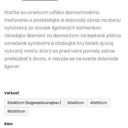
0,0
Staňte sa umelcom vďaka diamantovému
z
maľovaniu a poskladajte si dokonalý obraz na stenu
5
vytvorený zo stoviek ligotavých kamienkov.
hviezdičiek.
Ukladajte diamant za diamantom na lepkavé plátno
označené symbolmi a obdivujte hru farieb aj svoj
vybraný motív, ktorý sa pred vami pomaly začne
prebúdzať k životu. A navyše sa na svetle dokonale
ligoce!
Veľkosť
60x80cm (Najpredávanejšie⭐)
30x40cm
40x50cm
80x100cm
Rám