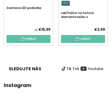
3 + 1
Svietiaca LED podložka
Lak/fixátor na hotovú
diamantovačku s
aplikátorom
€15,99
€3,99
od
VYBRAŤ
VYBRAŤ
Z
Á
P
SLEDUJTE NÁS
Tik Tok
Youtube
Ä
T
I
Instagram
E