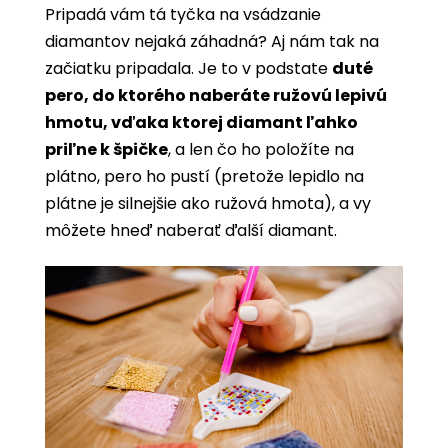
Pripadá vám tá tyčka na vsádzanie
diamantov nejaká záhadná? Aj nám tak na
začiatku pripadala. Je to v podstate
duté
pero, do ktorého naberáte ružovú lepivú
hmotu, vďaka ktorej diamant ľahko
priľne k špičke
, a len čo ho položíte na
plátno, pero ho pustí (pretože lepidlo na
plátne je silnejšie ako ružová hmota), a vy
môžete hneď naberať ďalší diamant.