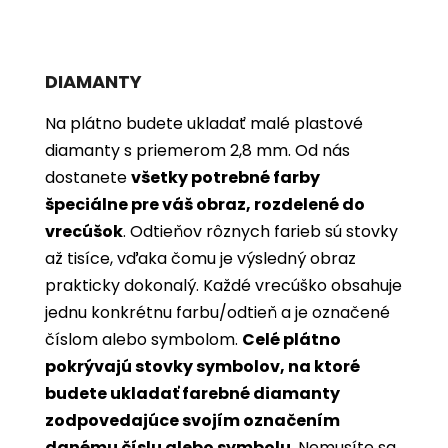
DIAMANTY
Na plátno budete ukladať malé plastové
diamanty s priemerom 2,8 mm. Od nás
dostanete
všetky potrebné farby
špeciálne pre váš obraz, rozdelené do
vrecúšok
. Odtieňov rôznych farieb sú stovky
až tisíce, vďaka čomu je výsledný obraz
prakticky dokonalý. Každé vrecúško obsahuje
jednu konkrétnu farbu/odtieň a je označené
číslom alebo symbolom.
Celé plátno
pokrývajú stovky symbolov, na ktoré
budete ukladať farebné diamanty
zodpovedajúce svojím označením
danému číslu alebo symbolu
. Nemusíte sa