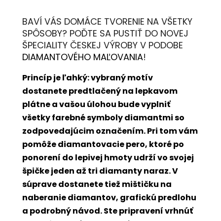
BAVÍ VÁS DOMÁCE TVORENIE NA VŠETKY
SPÔSOBY? POĎTE SA PUSTIŤ DO NOVEJ
ŠPECIALITY ČESKEJ VÝROBY V PODOBE
DIAMANTOVÉHO MAĽOVANIA
!
Princíp je ľahký: vybraný motív
dostanete predtlačený na lepkavom
plátne a vašou úlohou bude vyplniť
všetky farebné symboly diamantmi so
zodpovedajúcim označením. Pri tom vám
pomôže diamantovacie pero, ktoré po
ponorení do lepivej hmoty udrží vo svojej
špičke jeden až tri diamanty naraz. V
súprave dostanete tiež mištičku na
naberanie diamantov, grafickú predlohu
a podrobný návod. Ste pripravení vrhnúť