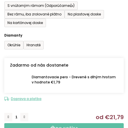
S vnútorným rámom (Odporúčame👍)
Bez rámu, iba zrolované plátno
Na plastovej doske
Na kartónovej doske
Diamanty
Okrúhle
Hranaté
Zadarmo od nás dostanete
Diamantovacie pero - Drevené s dlhým hrotom
v hodnote €1,79
Doprava a platba
od
€21,79
J