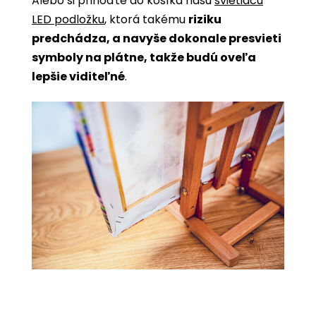
Alebo si prihoďte do košíka našu
svietiacu
LED podložku
, ktorá takému
riziku
predchádza, a navyše dokonale presvieti
symboly na plátne, takže budú oveľa
lepšie viditeľné
.