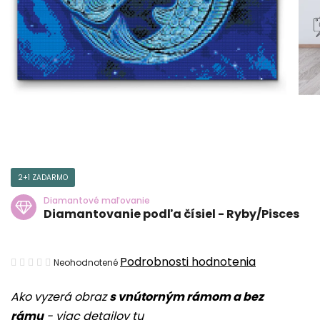
2+1 ZADARMO
Diamantové maľovanie
Diamantovanie podľa čísiel - Ryby/Pisces
Priemerné
Podrobnosti hodnotenia
Neohodnotené
hodnotenie
Ako vyzerá obraz
s vnútorným rámom a bez
produktu
rámu
-
viac detailov tu
je