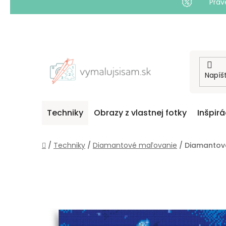
Práv
Prejsť
na
obsah
Techniky
Obrazy z vlastnej fotky
Inšpirá
Domov
/
Techniky
/
Diamantové maľovanie
/
Diamantovan