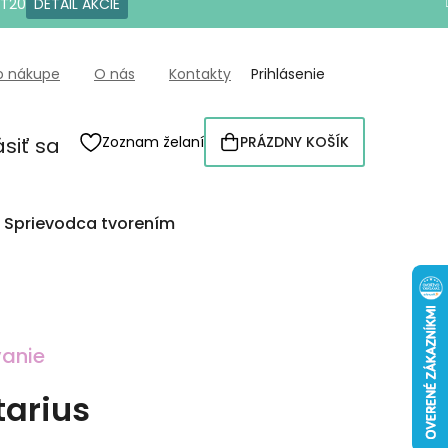
OT20
DETAIL AKCIE
o nákupe
O nás
Kontakty
Prihlásenie
ásiť sa
Zoznam želaní
PRÁZDNY KOŠÍK
NÁKUPNÝ
KOŠÍK
Sprievodca tvorením
anie
tarius