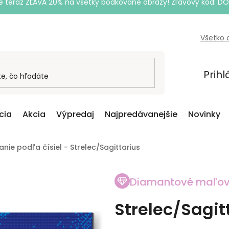
e teraz ZĽAVA 20% na všetky bodkované obrazy! Zľavový kód: D
Všetko 
Prihl
cia
Akcia
Výpredaj
Najpredávanejšie
Novinky
ie podľa čísiel - Strelec/Sagittarius
Diamantové maľov
Strelec/Sagit