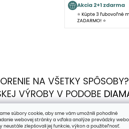
Akcia 2+1 zdarma
⭐ Kúpte 3 ľubovoľné m
ZADARMO! ⭐
ORENIE NA VŠETKY SPÔSOBY? 
ESKEJ VÝROBY V PODOBE
DIAM
ame súbory cookie, aby sme vám umožnili pohodlné
adanie webovej stránky a vďaka analýze prevádzky webo
nete predtlačený na lepkavom plátne a vašou úlohou 
y neustále zlepšovali jej funkcie, výkon a použiteľnosť.