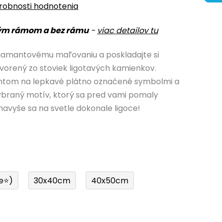
robnosti hodnotenia
ým rámom a bez rámu
-
viac detailov tu
iamantovému maľovaniu a poskladajte si
vorený zo stoviek ligotavých kamienkov.
antom na lepkavé plátno označené symbolmi a
 vybraný motív, ktorý sa pred vami pomaly
navyše sa na svetle dokonale ligoce!
e⭐)
30x40cm
40x50cm