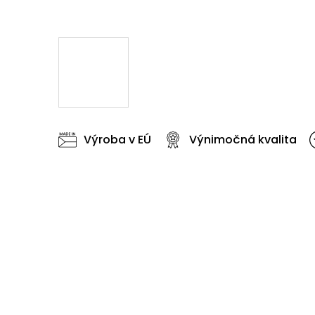
Výroba v EÚ
Výnimočná kvalita