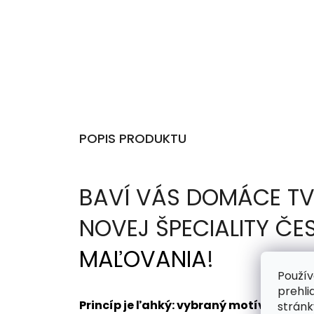
POPIS PRODUKTU
BAVÍ VÁS DOMÁCE TV
NOVEJ ŠPECIALITY Č
MAĽOVANIA
!
Použív
prehli
Princíp je ľahký: vybraný motív dosta
stránk