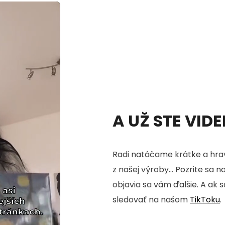
A UŽ STE VID
Radi natáčame krátke a hrav
z našej výroby... Pozrite sa n
objavia sa vám ďalšie. A ak 
sledovať na našom
TikToku
.