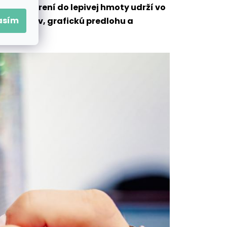
o ponorení do lepivej hmoty udrží vo
asím
 diamantov, grafickú predlohu a