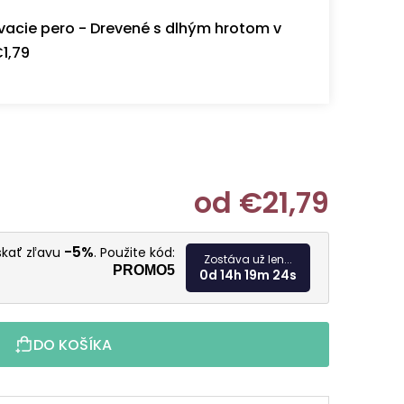
acie pero - Drevené s dlhým hrotom v
1,79
od
€21,79
Jednotkov
-5%
skať zľavu
. Použite kód:
Zostáva už len...
PROMO5
0d 14h 19m 23s
DO KOŠÍKA