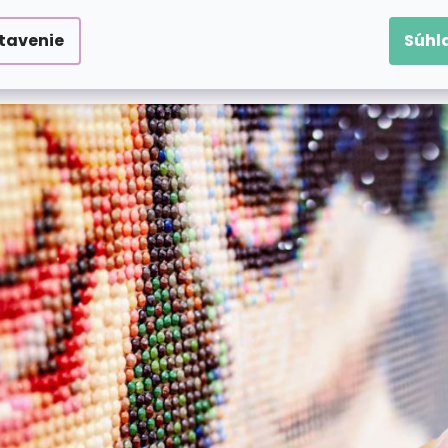
m. Pri tom vám pomôže diamantovacie pero, ktoré p
tavenie
Súhl
raz. V súprave dostanete tiež mištičku na naberanie
 sa do ligotavého sveta zábavy?