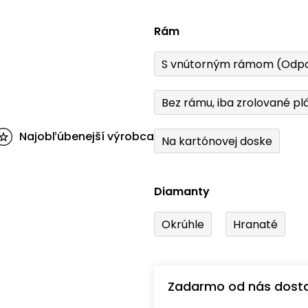
Rám
S vnútorným rámom (Odp
Bez rámu, iba zrolované pl
Najobľúbenejší výrobca
Na kartónovej doske
Diamanty
Okrúhle
Hranaté
Zadarmo od nás dost