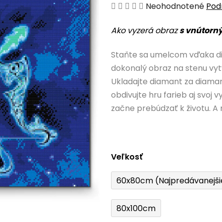
Priemerné
Neohodnotené
Pod
hodnotenie
Ako vyzerá obraz
s vnútorn
produktu
je
Staňte sa umelcom vďaka d
0,0
dokonalý obraz na stenu vyt
z
Ukladajte diamant za diam
5
obdivujte hru farieb aj svoj
hviezdičiek.
začne prebúdzať k životu. A 
Veľkosť
60x80cm (Najpredávanejši
80x100cm