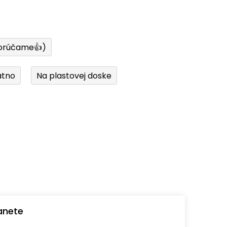
orúčame👍)
átno
Na plastovej doske
anete