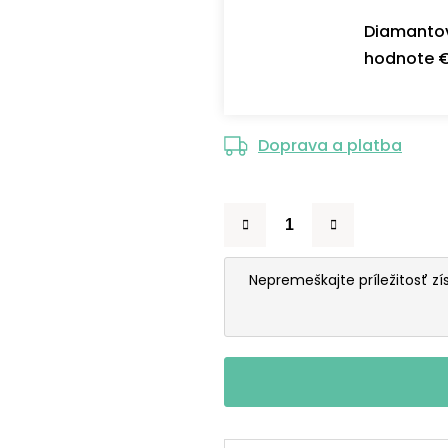
Diamantov
hodnote €
Doprava a platba
Nepremeškajte príležitosť zí