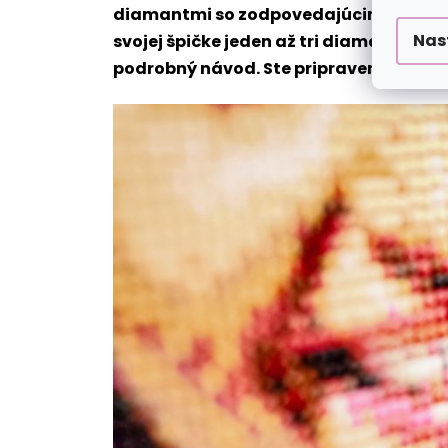
diamantmi so zodpovedajúcim označení
Nas
svojej špičke jeden až tri diamanty na
podrobný návod. Ste pripravení vrhnúť