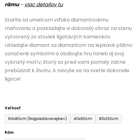
rámu
-
viac detailov tu
je
0,0
Staňte sa umelcom vďaka diamantovému
z
maľovaniu a poskladajte si dokonalý obraz na stenu
5
vytvorený zo stoviek ligotavých kamienkov.
hviezdičiek.
Ukladajte diamant za diamantom na lepkavé plátno
označené symbolmi a obdivujte hru farieb aj svoj
vybraný motív, ktorý sa pred vami pomaly začne
prebúdzať k životu. A navyše sa na svetle dokonale
ligoce!
Veľkosť
60x80cm (Najpredávanejšie⭐)
40x60cm
80x120cm
Rám