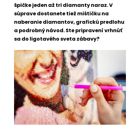
špičke jeden až tri diamanty naraz. V
súprave dostanete tiež mištičku na
naberanie diamantov, grafickú predlohu
a podrobný návod. Ste pripravení vrhnúť
sa do ligotavého sveta zábavy?