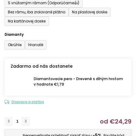
S vnútorným rámom (Odporúčame👍)
Bez rámu, iba zrolované plátno
Na plastovej doske
Na kartónovej doske
Diamanty
Okrúhle
Hranaté
Zadarmo od nás dostanete
Diamantovacie pero - Drevené s dlhým hrotom
v hodnote €1,79
Doprava a platba
od
€24,29
J
-5%
Nepremeškajte príležitosť získať zľavu
. Použite kód: