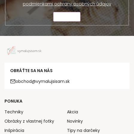
podmienkami ochrany osobných údajov
ODOSLAŤ
OBRÁŤTE SA NA NÁS
obchod@vymalujsisam.sk
PONUKA
Techniky
Akcia
Obrázky z vlastnej fotky
Novinky
Inšpirácia
Tipy na darčeky