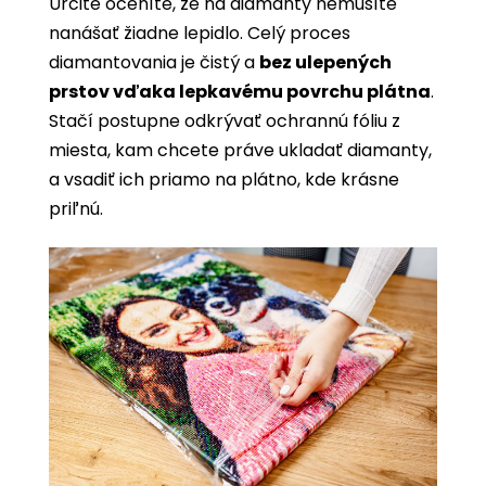
Určite oceníte, že na diamanty nemusíte
nanášať žiadne lepidlo. Celý proces
diamantovania je čistý a
bez ulepených
prstov vďaka lepkavému povrchu plátna
.
Stačí postupne odkrývať ochrannú fóliu z
miesta, kam chcete práve ukladať diamanty,
a vsadiť ich priamo na plátno, kde krásne
priľnú.