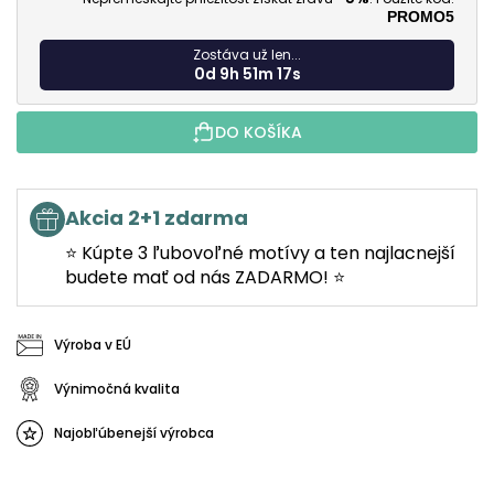
PROMO5
Zostáva už len...
0d 9h 51m 15s
DO KOŠÍKA
Akcia 2+1 zdarma
⭐ Kúpte 3 ľubovoľné motívy a ten najlacnejší
budete mať od nás ZADARMO! ⭐
Výroba v EÚ
Výnimočná kvalita
Najobľúbenejší výrobca