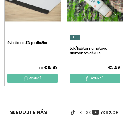
3 + 1
Svietiaca LED podložka
Lak/fixátor na hotovú
diamantovačku s
aplikátorom
€15,99
€3,99
od
VYBRAŤ
VYBRAŤ
Z
Á
P
SLEDUJTE NÁS
Tik Tok
Youtube
Ä
T
I