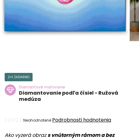
2+1 ZADARMO
Diamantové maľovanie
Diamantovanie podľa čísiel - Ružová
medúza
Priemerné
Podrobnosti hodnotenia
Neohodnotené
hodnotenie
Ako vyzerá obraz
s vnútorným rámom a bez
produktu