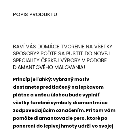
POPIS PRODUKTU
BAVÍ VÁS DOMÁCE TVORENIE NA VŠETKY
SPÔSOBY? POĎTE SA PUSTIŤ DO NOVEJ
ŠPECIALITY ČESKEJ VÝROBY V PODOBE
DIAMANTOVÉHO MAĽOVANIA
!
Princíp je ľahký: vybraný motív
dostanete predtlačený na lepkavom
plátne a vašou úlohou bude vyplniť
všetky farebné symboly diamantmi so
zodpovedajúcim označením. Pri tom vám
pomôže diamantovacie pero, ktoré po
ponorení do lepivej hmoty udrží vo svojej