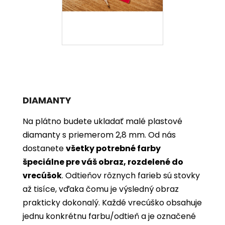
DIAMANTY
Na plátno budete ukladať malé plastové
diamanty s priemerom 2,8 mm. Od nás
dostanete
všetky potrebné farby
špeciálne pre váš obraz, rozdelené do
vrecúšok
. Odtieňov rôznych farieb sú stovky
až tisíce, vďaka čomu je výsledný obraz
prakticky dokonalý. Každé vrecúško obsahuje
jednu konkrétnu farbu/odtieň a je označené