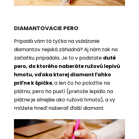
DIAMANTOVACIE PERO
Pripadá vám tá tyčka na vsádzanie
diamantov nejaká záhadná? Aj nám tak na
začiatku pripadala. Je to v podstate
duté
pero, do ktorého naberáte ružovú lepivú
hmotu, vďaka ktorej diamant ľahko
priľne k špičke
, a len čo ho položíte na
plátno, pero ho pustí (pretože lepidlo na
plátne je silnejšie ako ružová hmota), a vy
môžete hneď naberať ďalší diamant.