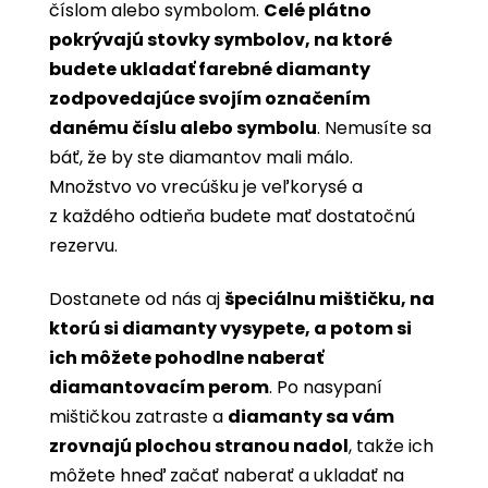
číslom alebo symbolom.
Celé plátno
pokrývajú stovky symbolov, na ktoré
budete ukladať farebné diamanty
zodpovedajúce svojím označením
danému číslu alebo symbolu
. Nemusíte sa
báť, že by ste diamantov mali málo.
Množstvo vo vrecúšku je veľkorysé a
z každého odtieňa budete mať dostatočnú
rezervu.
Dostanete od nás aj
špeciálnu mištičku, na
ktorú si diamanty vysypete, a potom si
ich môžete pohodlne naberať
diamantovacím perom
. Po nasypaní
mištičkou zatraste a
diamanty sa vám
zrovnajú plochou stranou nadol
, takže ich
môžete hneď začať naberať a ukladať na